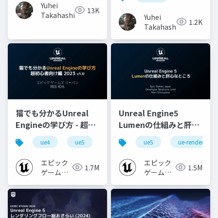
Yuhei
13K
Takahashi
Yuhei
1.2K
Takahashi
猫でも分かるUnreal
Unreal Engine5
Engineの学び方 - 超初
Lumenの仕組みと肝心
心者向け編 - 2023 v1.0
なところ
ue4
ue5
ue-beginner
ue5
ue-rendering
エピック
エピック
1.7M
1.5M
ゲームズ
ゲームズ
ジャパン
ジャパン