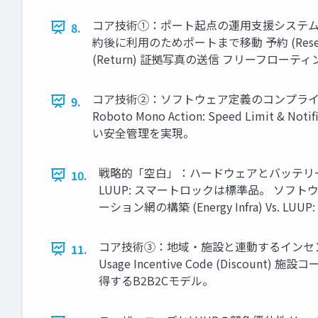
コア技術①：ポート起点の運用支援システム (Category
8.
約後に利用のためポートまで移動 予約 (Reser
(Return) 証拠写真の送信 フリーフ
コア技術②：ソフトウェア定義のコンプライアンス (Categor
9.
Roboto Mono Action: Speed L
い安全管理を実現。
戦略的「空白」：ハードウェアとバッテリーへの非依存 Th
10.
LUUP: スマートロックは標準品。 ソフトウェアによる
ーション網の構築 (Energy Infra) Vs.
コア技術③：地域・施設と連動するインセンティブ設計 Patent
11.
Usage Incentive Code (Disco
得するB2B2Cモデル。