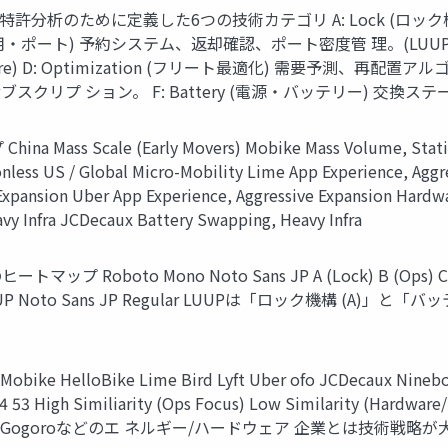
許分析のために定義した6つの技術カテゴリ A: Lock (ロッ
 (運用・ポート) 予約システム、返却確認、ポート密度管 理。(LUUP Co
 D: Optimization (フリート最適化) 需要予測、再配置アルゴリ
スクリプ ション。 F: Battery (電源・バッテリー) 交換
ale (Early Movers) Mobike Mass Volume, Stationless
nless US / Global Micro-Mobility Lime App Experience, Aggr
 Expansion Uber App Experience, Aggressive Expansion Hardwa
vy Infra JCDecaux Battery Swapping, Heavy Infra
o Mono Noto Sans JP A (Lock) B (Ops) C (Compli
Gogoro LUUP Noto Sans JP Regular LUUPは「ロック機構
ike Lime Bird Lyft Uber ofo JCDecaux Ninebot Gogor
 54 53 High Similiarity (Ops Focus) Low Similarity (Hardwar
、Gogoroなどのエ ネルギー/ハードウェア 企業とは技術戦略が