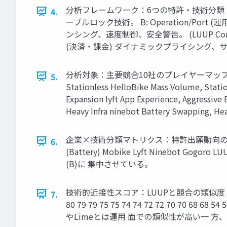
分析フレームワーク：6つの特許・技術分類 特
4.
ーブルロック技術。 B: Operation/Port
ンシング、速度制御、安全警告。 (LUUP Core)
(決済・課金) ダイナミックプライシング、サブ
分析対象：主要競合10社のプレイヤーマップ China Mass Sc
5.
Stationless HelloBike Mass Volume, Statio
Expansion lyft App Experience, Aggressive
Heavy Infra ninebot Battery Swapping, Hea
企業×技術分類マトリクス：特許出願動向のヒートマップ Robot
6.
(Battery) Mobike Lyft Ninebot 
(B)に 集中させている。
技術的近接性スコア：LUUPと競合の類似度 Mobike HelloB
7.
80 79 79 75 75 74 74 72 72 70 70 68 68 54
やLimeとは運用 面での類似性が高い一 方