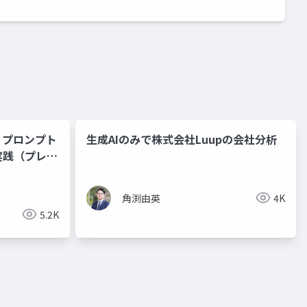
：プロンプト
生成AIのみで株式会社Luupの会社分析
実践（プレゼ
角渕由英
4K
5.2K