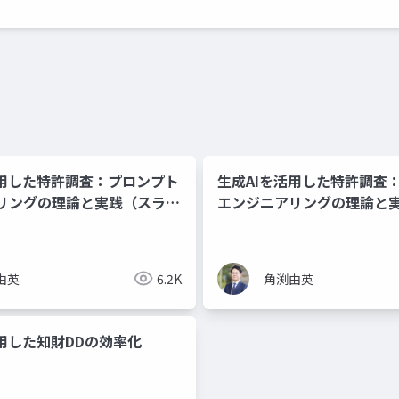
活用した特許調査：プロンプト
生成AIを活用した特許調査
リングの理論と実践（スライ
エンジニアリングの理論と
ン資料）
由英
6.2K
角渕由英
活用した知財DDの効率化