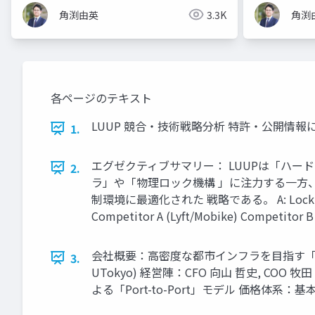
角渕由英
3.3K
角渕
各ページのテキスト
LUUP 競合・技術戦略分析 特許・公開情報に基づくポジ
1.
エグゼクティブサマリー： LUUPは「ハードウ
2.
ラ」や「物理ロック機構 」に注力する一方、
制環境に最適化された 戦略である。 A: Lock F: Batt
Competitor A (Lyft/Mobike) Competitor B
会社概要：高密度な都市インフラを目指す「LUUP」 Co
3.
UTokyo) 経営陣：CFO 向山 哲史, CO
よる「Port-to-Port」モデル 価格体系：基本料