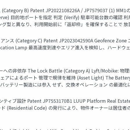
 B) Patent JP2022108226A / JP7579037 (1) M
ve) 目的地ポートを指定 判定 (Verify) 駐車可能台数の確認 利
ローティング型と異なり、利用開始前に「返却枠」を確保することで
y C) Patent JP2023042590A Geofence Zone エリア検知 
imit & Notification Lamp 最高速度到達やエリア進入を
e Lock Battle (Category A) Lyft/Mobike: 物理
ポート 管理で規律を維持 (Asset Light) The Battery Bat
 LUUP: バッテリー製造には参入 せず、交換オペレーション の最適化に注力 (
 JP7553170B1 LUUP Platform Real Estate / Facilit
unt) 施設コード (Residential Code) の発行により、物件オ