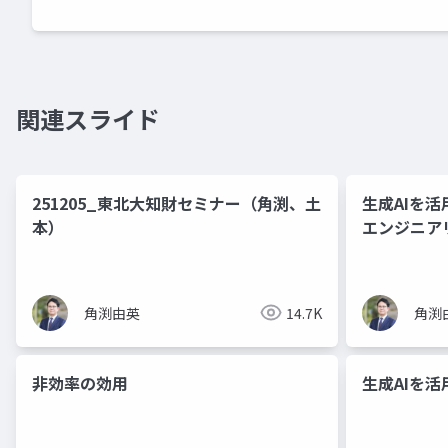
関連スライド
251205_東北大知財セミナー（角渕、土
生成AIを
本）
エンジニア
ド資料）
角渕由英
14.7K
角渕
非効率の効用
生成AIを