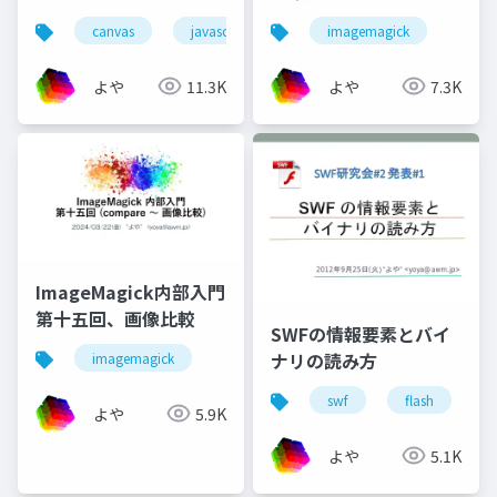
canvas
javascript
imagemagick
よや
11.3K
よや
7.3K
ImageMagick内部入門
第十五回、画像比較
SWFの情報要素とバイ
ナリの読み方
imagemagick
swf
flash
b
よや
5.9K
よや
5.1K