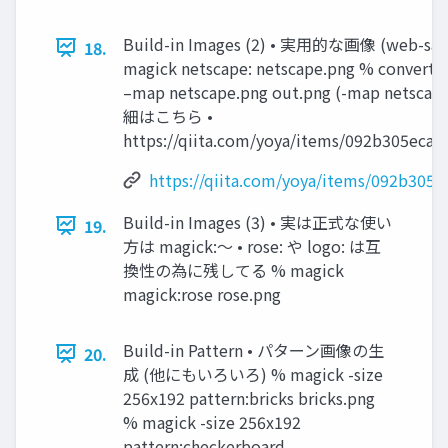
Build-in Images (2) • 実用的な画像 (web-s
18.
magick netscape: netscape.png % convert
–map netscape.png out.png (-map netsca
細はこちら •
https://qiita.com/yoya/items/092b305eca
https://qiita.com/yoya/items/092b305
Build-in Images (3) • 実は正式な使い
19.
方は magick:〜 • rose: や logo: は互
換性の為に残してる % magick
magick:rose rose.png
Build-in Pattern • パターン画像の生
20.
成 (他にもいろいろ) % magick -size
256x192 pattern:bricks bricks.png
% magick -size 256x192
pattern:checkerboard