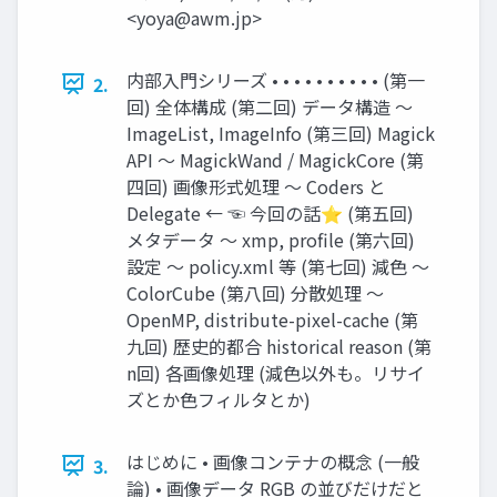
<
yoya@awm.jp
>
内部入門シリーズ • • • • • • • • • • (第一
2.
回) 全体構成 (第二回) データ構造 〜
ImageList, ImageInfo (第三回) Magick
API 〜 MagickWand / MagickCore (第
四回) 画像形式処理 〜 Coders と
Delegate ← ☜ 今回の話⭐️ (第五回)
メタデータ 〜 xmp, profile (第六回)
設定 〜 policy.xml 等 (第七回) 減色 〜
ColorCube (第八回) 分散処理 〜
OpenMP, distribute-pixel-cache (第
九回) 歴史的都合 historical reason (第
n回) 各画像処理 (減色以外も。リサイ
ズとか色フィルタとか)
はじめに • 画像コンテナの概念 (一般
3.
論) • 画像データ RGB の並びだけだと