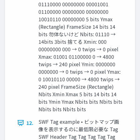
01110000 00000000 00001001
01100000 00000000 00000000
10010110 00000000 5 bits Ymax
(Rectangle) FrameSize 14 bits 14
bits 勿体ないけど Nbits: 01110 →
14bits 3bits 捨てる Xmin: 000
00000000 000 → 0 twips → 0 pixel
Xmax: 01001 01100000 0 → 4800
twips → 240 pixel Ymin: 0000000
0000000 → 0 twips → 0 pixel Ymax:
0 10010110 00000 → 4800 twips →
240 pixel FrameSize (Rectangle)
Nbits Xmin Xmax 5 bits 14 bits 14
bits Ymin Ymax Nbits bits Nbits bits
Nbits bits Nbits bits
SWF Tag example • ビットマップ画
12.
像を表示するのに最低限必要な Tag
SWF Header Tag Tag Tag Tag Tag