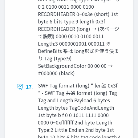
0 2 0100 0011 0000 0100
RECORDHEADER 0~0x3e (short) 1st
byte 6 bits type:9 length 0x3f
RECORDHEADER (long) → (次ページ
で説明) 0000 0010 0100 0011
Length:3 0000001001 000011 ※
DefineBits 系は long形式を使う決ま
り Tag (type:9)
SetBackgroundColor 00 00 00 →
#000000 (black)
SWF Tag format (long) “ len≧ 0x3f
17.
” • SWF Tag 共通 format (long) Tag
Tag and Length Payload 6 bytes
Length bytes TagCodeAndLength
1st byte b f 0 0 1011 1111 0000
0000 0~0xffffffff 2nd byte Length
Type:2 Little Endian 2nd byte 1st
byte 10 bits 6 bits tag code length 4