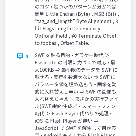
のコツ • 幾つかのパターンが分かれば
簡単 Little Endian (Byte) , MSB (Bit) ,
“tag_and_length” Byte Alignment , 8
bit Flags Length Dependency
Optional Field , ¥0 Terminate Offset
to foobaa , Offset Table.
SWF を触る目的 • ガラケー時代 ＞
4.
Flash Lite の制限に力づくで対応 • 最
大100KB ⇒ 最小限のデータを SWF に
載せる • 実行引数渡せない ⇒ SWF に
パラメータ値を埋め込もう • 画像を動
的に入れ替えし辛い ⇒ SWF の画像も
入れ替えちゃえ ＼まさかの実行ファイ
ル(SWF)動的生成／ • スマートフォン
時代 ＞ Flash Player 代わりの処理 •
iOS に Flash Player が無い ⇒
JavaScript で SWF を解釈して何か表
示 • Android も 4.1 から Flash Player