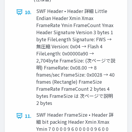
SWF Header • Header 詳細 Little
10.
Endian Header Xmin Xmax
FrameRate Ymin FrameCount Ymax
Header Signature Version 3 bytes 1
byte FileLength Signature: FWS →
無圧縮 Version: 0x04 → Flash 4
FileLength: 0x00000a90 →
2,704byte FrameSize: (次ページで説
明) FrameRate: 0x08.00 → 8
frames/sec FrameSize: 0x0028 → 40
frames (Rectangle) FrameSize
FrameRate FrameCount 2 bytes 4
bytes FrameSize は 次ページで説明
2 bytes
SWF Header FrameSize • Header 詳
11.
細 bit packing Header Xmin Xmax
Ymin 7 0 0 0 0 9 6 0 0 0 0 0 9 6 0 0