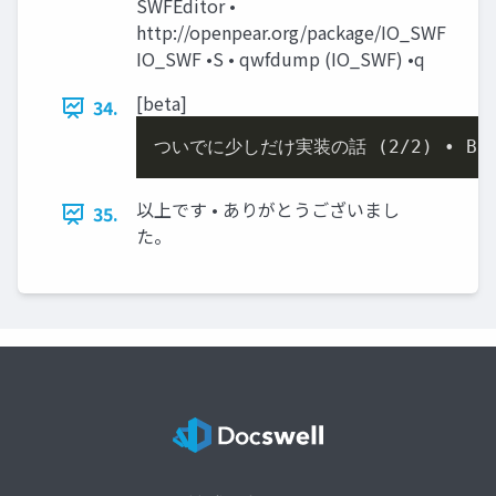
SWFEditor •
http://openpear.org/package/IO_SWF
IO_SWF •S • qwfdump (IO_SWF) •q
[beta]
34.
ついでに少しだけ実装の話 (
2
/
2
) • 
以上です • ありがとうございまし
35.
た。