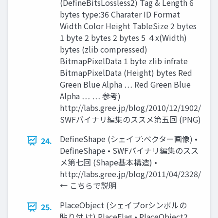
(DefineBitsLossless2) Tag & Length 6
bytes type:36 Charater ID Format
Width Color Height TableSize 2 bytes
1 byte 2 bytes 2 bytes 5 ４x(Width)
bytes (zlib compressed)
BitmapPixelData 1 byte zlib infrate
BitmapPixelData (Height) bytes Red
Green Blue Alpha … Red Green Blue
Alpha … … 参考)
http://labs.gree.jp/blog/2010/12/1902/
SWFバイナリ編集のススメ第五回 (PNG)
DefineShape (シェイプ:ベクター画像) •
24.
DefineShape • SWFバイナリ編集のスス
メ第七回 (Shape基本構造) •
http://labs.gree.jp/blog/2011/04/2328/
← こちらで説明
PlaceObject (シェイプorシンボルの
25.
貼り付 け) PlaceFlag • PlaceObject2