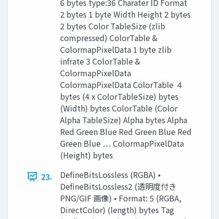
6 bytes type:36 Charater ID Format
2 bytes 1 byte Width Height 2 bytes
2 bytes Color TableSize (zlib
compressed) ColorTable &
ColormapPixelData 1 byte zlib
infrate 3 ColorTable &
ColormapPixelData
ColormapPixelData ColorTable ４
bytes (4 x ColorTableSize) bytes
(Width) bytes ColorTable (Color
Alpha TableSize) Alpha bytes Alpha
Red Green Blue Red Green Blue Red
Green Blue … ColormapPixelData
(Height) bytes
DefineBitsLossless (RGBA) •
23.
DefineBitsLossless2 (透明度付き
PNG/GIF 画像) • Format: 5 (RGBA,
DirectColor) (length) bytes Tag