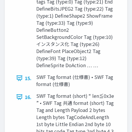
tags Tag (type:0) Tag (type:21) End
DefineBitsJPEG2 Tag (type:22) Tag
(type:1) DefineShape2 ShowFrame
Tag (type:33) Tag (type:9)
DefineButton2
SetBackgroundColor Tag (type:10)
インスタンス化 Tag (type:26)
DefineFont PlaceObject2 Tag
(type:39) Tag (type:12)
DefineSprite DoAction … …
SWF Tag format (仕様書) • SWF Tag
15.
format (仕様書)
SWF Tag format (short) “ len≦0x3e
16.
” • SWF Tag 共通 format (short) Tag
Tag and Length Payload 2 bytes
Length bytes TagCodeAndLength
1st byte Little Endian 2nd byte 10
bits tag code Tag type 2nd byte 4 3