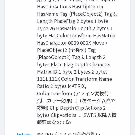
HasClipActions HasClipDepth
HasName Tag (PlaceObject2) Tag &
Length PlaceFlag 2 bytes 1 byte
Type:26 HasRatio Depth 2 bytes 1
byte HasColorTransform HasMatrix
HasCharactor 0000 000X Move •
PlaceObject2 (全乗せ) Tag
(PlaceObject2) Tag & Length 2
bytes Place Flag Depth Character
Matrix ID 1 byte 2 bytes 2 bytes
1111 111X Color Transform Name
Ratio 2 bytes MATRIX,
ColorTransform (アフィン変換行
列、カラー効果) ↓ (次ページ以降で
説明) Clip Depth Clip Actions 2
bytes ClipActions ↓ SWF5 以降の情
報要素なので略
MATRIX (アフィン変換行列) •