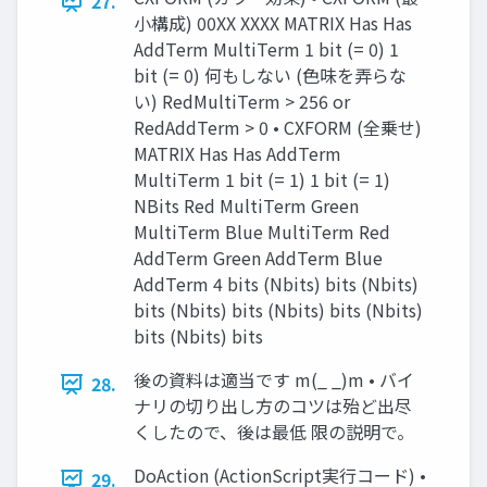
27.
小構成) 00XX XXXX MATRIX Has Has
AddTerm MultiTerm 1 bit (= 0) 1
bit (= 0) 何もしない (色味を弄らな
い) RedMultiTerm > 256 or
RedAddTerm > 0 • CXFORM (全乗せ)
MATRIX Has Has AddTerm
MultiTerm 1 bit (= 1) 1 bit (= 1)
NBits Red MultiTerm Green
MultiTerm Blue MultiTerm Red
AddTerm Green AddTerm Blue
AddTerm 4 bits (Nbits) bits (Nbits)
bits (Nbits) bits (Nbits) bits (Nbits)
bits (Nbits) bits
後の資料は適当です m(_ _)m • バイ
28.
ナリの切り出し方のコツは殆ど出尽
くしたので、後は最低 限の説明で。
DoAction (ActionScript実行コード) •
29.