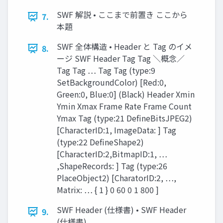
SWF 解説 • ここまで前置き ここから
7.
本題
SWF 全体構造 • Header と Tag のイメ
8.
ージ SWF Header Tag Tag ＼概念／
Tag Tag … Tag Tag (type:9
SetBackgroundColor) [Red:0,
Green:0, Blue:0] (Black) Header Xmin
Ymin Xmax Frame Rate Frame Count
Ymax Tag (type:21 DefineBitsJPEG2)
[CharacterID:1, ImageData: ] Tag
(type:22 DefineShape2)
[CharacterID:2,BitmapID:1, …
,ShapeRecords: ] Tag (type:26
PlaceObject2) [CharatorID:2, …,
Matrix: … { 1 } 0 60 0 1 800 ]
SWF Header (仕様書) • SWF Header
9.
(仕様書)