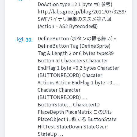
DoAction type:12 1 byte =0 参考)
http://labs.gree.jp/blog/2011/07/3259/
SWFバイナリ編集のススメ第八回
(Action – AS2 Bytecode編)
DefineButton (ボタンの振る舞い) •
30.
DefineButton Tag (DefineSprte)
Tag & Length 2 or 6 bytes type:39
Button Id Characters Character
EndFlag 1 byte =0 2 bytes Character
(BUTTONRECORD) Chacater
Actions Action EndFlag 1 byte =0 …
Chacater Character
(BUTTONRECORD) …
ButtonState… CharacterID
PlaceDepth PlaceMatrix この辺は
PlaceObject に似てる ButtonState
HitTest StateDown StateOver
StateUp …