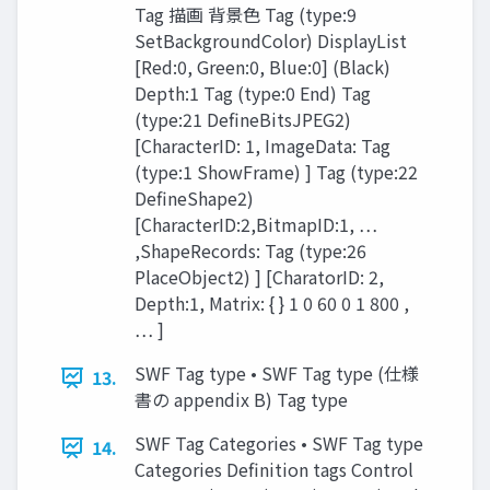
Tag 描画 背景色 Tag (type:9
SetBackgroundColor) DisplayList
[Red:0, Green:0, Blue:0] (Black)
Depth:1 Tag (type:0 End) Tag
(type:21 DefineBitsJPEG2)
[CharacterID: 1, ImageData: Tag
(type:1 ShowFrame) ] Tag (type:22
DefineShape2)
[CharacterID:2,BitmapID:1, …
,ShapeRecords: Tag (type:26
PlaceObject2) ] [CharatorID: 2,
Depth:1, Matrix: { } 1 0 60 0 1 800 ,
… ]
SWF Tag type • SWF Tag type (仕様
13.
書の appendix B) Tag type
SWF Tag Categories • SWF Tag type
14.
Categories Definition tags Control