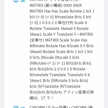
26.
MATRIX (最小構成) 0000 000X
MATRIX Has Has Scale Rotate 1 bit 1
bit (= 0) (= 0) Ntranslate Bits 5 bit
(= 0) 1 0 0 0 1 0 単位行列 Scale X
Rotate Translate Skew0 X Rorate
Skew1 Scale Y Translate Y • MATRIX
(全乗せ) MATRIX Scale Scale Has
NRotate Rotate Has NScale X Y Bits
Skew0 Rotate Scale Bits 1 bit 1 bit
5 bits (Nscale (Nscale 5 bits
(NRotate (= 1) (= 1) Bits)bits Bits)
bits Bits)bits 2 0 0 0 1 0 Rotate
Ntranslate Translate Translate X X
Skew1 Bits (NRotate 5 bits Bits)
bits (NTranslate (NTranslate
Bits)bits Bits)bits アフィン変換の詳
細は、LT で！
CXFORM (カラー効果) • CXFORM (最