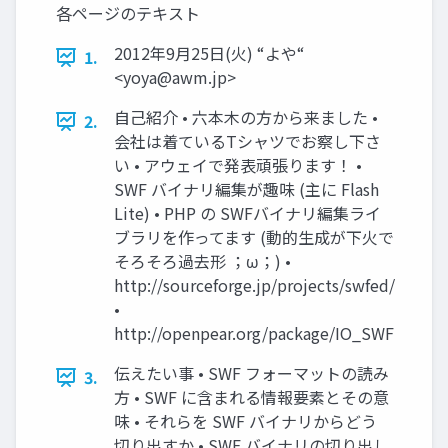
各ページのテキスト
2012年9月25日(火) “よや“
1.
<
yoya@awm.jp
>
自己紹介 • 六本木の方から来ました •
2.
会社は着ているTシャツでお察し下さ
い • アウェイで発表頑張ります！ •
SWF バイナリ編集が趣味 (主に Flash
Lite) • PHP の SWFバイナリ編集ライ
ブラリを作ってます (動的生成が下火で
そろそろ過去形 ；ω；) •
http://sourceforge.jp/projects/swfed/
•
http://openpear.org/package/IO_SWF
伝えたい事 • SWF フォーマットの読み
3.
方 • SWF に含まれる情報要素とその意
味 • それらを SWF バイナリからどう
切り出すか • SWF バイナリの切り出し