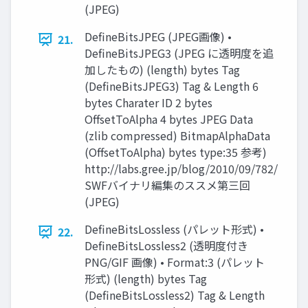
(JPEG)
DefineBitsJPEG (JPEG画像) •
21.
DefineBitsJPEG3 (JPEG に透明度を追
加したもの) (length) bytes Tag
(DefineBitsJPEG3) Tag & Length 6
bytes Charater ID 2 bytes
OffsetToAlpha 4 bytes JPEG Data
(zlib compressed) BitmapAlphaData
(OffsetToAlpha) bytes type:35 参考)
http://labs.gree.jp/blog/2010/09/782/
SWFバイナリ編集のススメ第三回
(JPEG)
DefineBitsLossless (パレット形式) •
22.
DefineBitsLossless2 (透明度付き
PNG/GIF 画像) • Format:3 (パレット
形式) (length) bytes Tag
(DefineBitsLossless2) Tag & Length