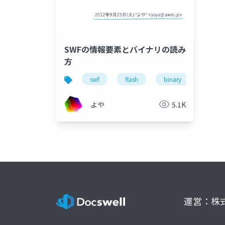
SWFの情報要素とバイナリの読み
方
swf
flash
binary
よや
5.1K
運営：株