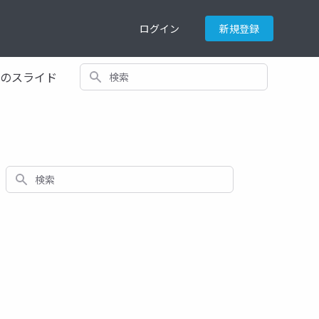
ログイン
新規登録
検索
てのスライド
検索