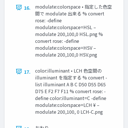
modulate:colorspace • 指定した⾊空
16.
間で modulate 出来る % convert
rose: -define
modulate:colorspace=HSL –
modulate 200,100,0 HSL.png %
convert rose: -define
modulate:colorspace=HSV –
modulate 200,100,0 HSV.png
color:illuminant • LCH ⾊空間の
17.
illuminant を指定する % convert -
list illuminant A B C D50 D55 D65
D75 E F2 F7 F11 % convert rose: -
define color:illuminant=C -define
modulate:colorspace=LCH ¥ –
modulate 200,100, 0 LCH-C.png
おわり