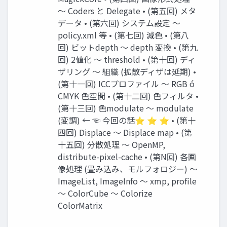
〜 Coders と Delegate • (第五回) メタ
データ • (第六回) システム設定 〜
policy.xml 等 • (第七回) 減⾊ • (第⼋
回) ビットdepth 〜 depth 変換 • (第九
回) 2値化 〜 threshold • (第⼗回) ディ
ザリング 〜 組織 (拡散ディザは延期) •
(第⼗⼀回) ICCプロファイル 〜 RGB ó
CMYK ⾊空間 • (第⼗⼆回) ⾊フィルタ •
(第⼗三回) ⾊modulate 〜 modulate
(変調) ← ☜ 今回の話⭐ ⭐ ⭐ • (第⼗
四回) Displace 〜 Displace map • (第
⼗五回) 分散処理 〜 OpenMP,
distribute-pixel-cache • (第N回) 各画
像処理 (畳み込み、モルフォロジー) 〜
ImageList, ImageInfo 〜 xmp, proﬁle
〜 ColorCube 〜 Colorize
ColorMatrix