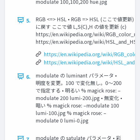
modulate 100,100,200 hue.jpg
RGB <=> HSL • RGB => HSL (ここで値更新) =
5.
に戻す ここで値 L,S(C),H の値を更新 (c)
https://en.wikipedia.org/wiki/RGB_color_m
https://en.wikipedia.org/wiki/HSL_and_HSV
https://en.wikipedia.org/wiki/RGB_colo
https://en.wikipedia.org/wiki/HSL_and_
modulate の luminant パラメータ •
6.
明度を変更。100 で変化無し。0〜200
で指定する • 明るい % magick rose: –
modulate 200 lumi-200.jpg • 無変化 •
暗い % magick rose: –modulate 100
lumi-100.jpg % magick rose: –
modulate 0 lumi-0.jpg
modulate の satulate パラメータ • 彩
7.