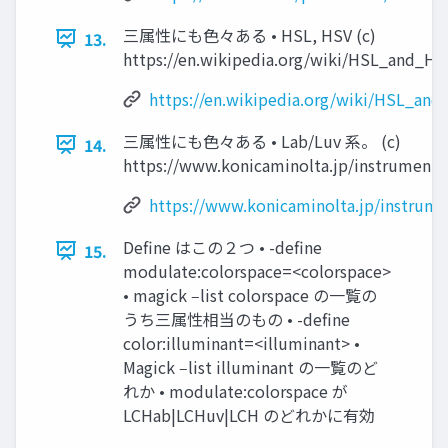
三属性にも⾊々ある • HSL, HSV (c)
13.
https://en.wikipedia.org/wiki/HSL_and_HS
https://en.wikipedia.org/wiki/HSL_an
三属性にも⾊々ある • Lab/Luv 系。 (c)
14.
https://www.konicaminolta.jp/instruments
https://www.konicaminolta.jp/instrume
Deﬁne はこの２つ • -define
15.
modulate:colorspace=<colorspace>
• magick ‒list colorspace の⼀覧の
うち三属性相当のもの • -define
color:illuminant=<illuminant> •
Magick ‒list illuminant の⼀覧のど
れか • modulate:colorspace が
LCHab|LCHuv|LCH のどれかに有効