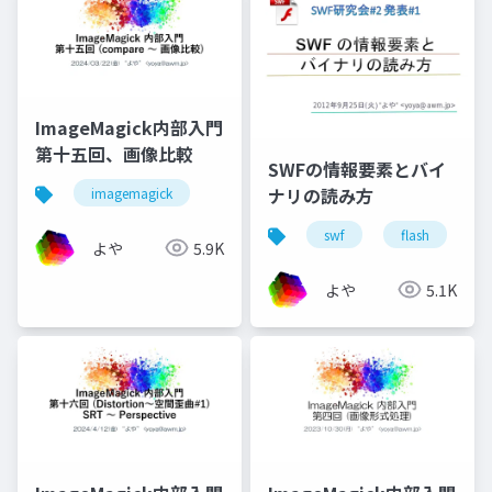
ImageMagick内部入門
第十五回、画像比較
SWFの情報要素とバイ
ナリの読み方
imagemagick
swf
flash
b
よや
5.9K
よや
5.1K