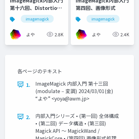
ImageMagick内部入門
ImageMagick内部入門
第十六回、Distortion-
第四回、画像形式
1
imagemagick
imagemagick
よや
2.8K
よや
2.4K
各ページのテキスト
ImageMagick 内部入門 第十三回
1.
(modulate ‒ 変調) 2024/03/01(金)
“よや” <
yoya@awm.jp
>
内部⼊⾨シリーズ • (第⼀回) 全体構成
2.
• (第⼆回) データ構造 • (第三回)
Magick API 〜 MagickWand /
MagickCore • (第四回) 画像形式処理