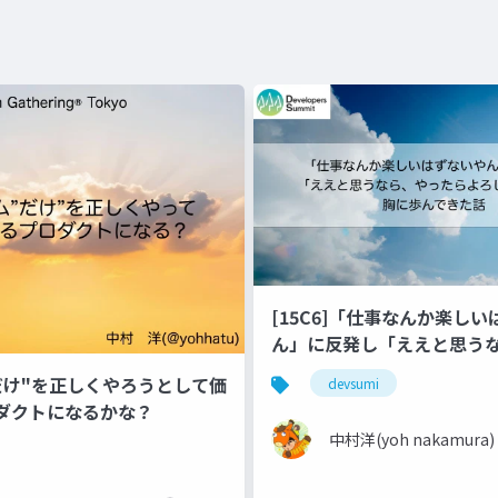
[15C6]「仕事なんか楽しい
ん」に反発し「ええと思う
らよろしいやん」を胸に歩ん
だけ"を正しくやろうとして価
devsumi
_2
ダクトになるかな？
中村洋(yoh nakamura)