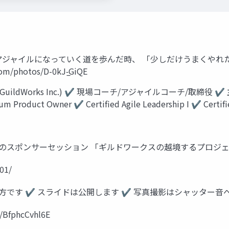
 Tokyo 組織がアジャイルになっていく道を歩んだ時、 「少しだけう
m/photos/D-0kJ-̲GiQE
uildWorks Inc.) ✔ 現場コーチ/アジャイルコーチ/取締役 ✔ 主な認
m Product Owner ✔ Certiﬁed Agile Leadership I ✔ Certiﬁe
15-のスポンサーセッション 「ギルドワークスの越境するプロジ
01/
方です ✔ スライドは公開します ✔ 写真撮影はシャッター音
BfphcCvhl6E