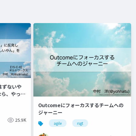
はずないや
なら、やった
できた話
Outcomeにフォーカスするチームへの
ジャーニー
25.9K
agile
rsgt