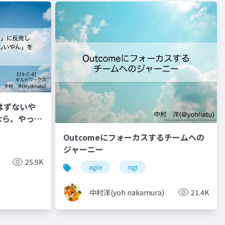
はずないや
なら、やった
できた話
Outcomeにフォーカスするチームへの
ジャーニー
25.9K
agile
rsgt
中村洋(yoh nakamura)
21.4K