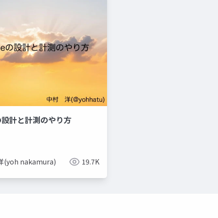
eの設計と計測のやり方
(yoh nakamura)
19.7K