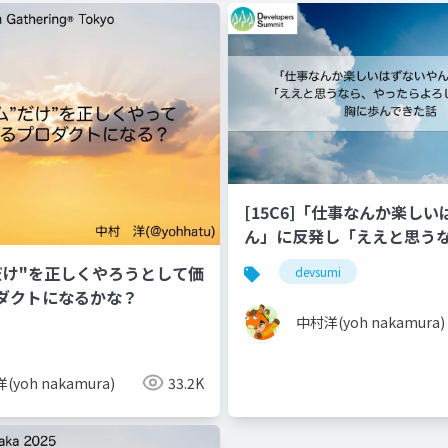
[15C6]「仕事なんか楽しい
ん」に反発し「ええと思う
らよろしいやん」を胸に歩ん
だけ"を正しくやろうとして価
devsumi
_2
ダクトになるかな？
中村洋(yoh nakamura)
(yoh nakamura)
33.2K