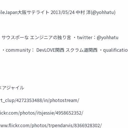
pan大阪サテライト 2013/05/24 中村 洋(@yohhatu)
：サウスポーな エンジニアの独り言 ・twitter：@yohhatu
ommunity： DevLOVE関西 スクラム道関西 ・qualifica
人×アジャイル
rt_clup/4272353488/in/photostream/
com/photos/itsjessie/4958652352/
kr.com/photos/trpendarvis/8366928302/