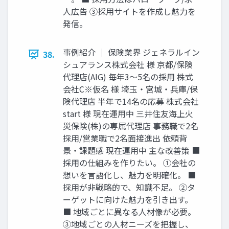
⼈広告 ③採⽤サイトを作成し魅⼒を
発信。
事例紹介 ｜ 保険業界 ジェネラルイン
38.
シュアランス株式会社 様 京都/保険
代理店(AIG) 毎年3〜5名の採⽤ 株式
会社C※仮名 様 埼⽟‧宮城‧兵庫/保
険代理店 半年で14名の応募 株式会社
start 様 現在運⽤中 三井住友海上⽕
災保険(株)の専属代理店 事務職で2名
採⽤/営業職で2名⾯接進出 依頼背
景‧課題感 現在運⽤中 主な改善策 ■
採⽤の仕組みを作りたい。 ①会社の
想いを⾔語化し、魅⼒を明確化。 ■
採⽤が⾮戦略的で、知識不⾜。 ②タ
ーゲットに向けた魅⼒を引き出す。
■ 地域ごとに異なる⼈材像が必要。
③地域ごとの⼈材ニーズを把握し、