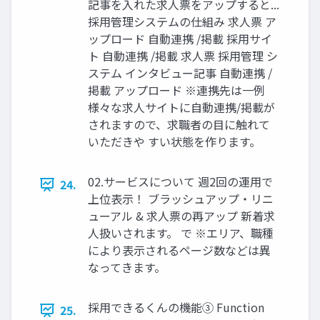
記事を⼊れた求⼈票をアップすると...
採用管理システムの仕組み 求⼈票 ア
ップロード 自動連携 /掲載 採⽤サイ
ト 自動連携 /掲載 求⼈票 採⽤管理 シ
ステム インタビュー記事 自動連携 /
掲載 アップロード ※連携先は一例
様々な求⼈サイトに⾃動連携/掲載が
されますので、求職者の⽬に触れて
いただきや すい状態を作ります。
02.サービスについて 週2回の運⽤で
24.
上位表⽰！ ブラッシュアップ‧リニ
ューアル & 求⼈票の再アップ 新着求
⼈扱いされます。 で ※エリア、職種
により表⽰されるページ数などは異
なってきます。
採⽤できるくんの機能③ Function
25.