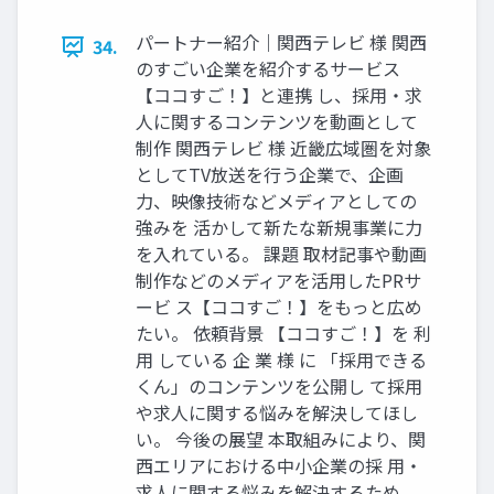
パートナー紹介｜関⻄テレビ 様 関⻄
34.
のすごい企業を紹介するサービス
【ココすご！】と連携 し、採⽤‧求
⼈に関するコンテンツを動画として
制作 関⻄テレビ 様 近畿広域圏を対象
としてTV放送を⾏う企業で、企画
⼒、映像技術などメディアとしての
強みを 活かして新たな新規事業に⼒
を⼊れている。 課題 取材記事や動画
制作などのメディアを活⽤したPRサ
ービ ス【ココすご！】をもっと広め
たい。 依頼背景 【ココすご！】を 利
⽤ している 企 業 様 に 「採⽤できる
くん」のコンテンツを公開し て採⽤
や求⼈に関する悩みを解決してほし
い。 今後の展望 本取組みにより、関
⻄エリアにおける中⼩企業の採 ⽤‧
求⼈に関する悩みを解決するため、