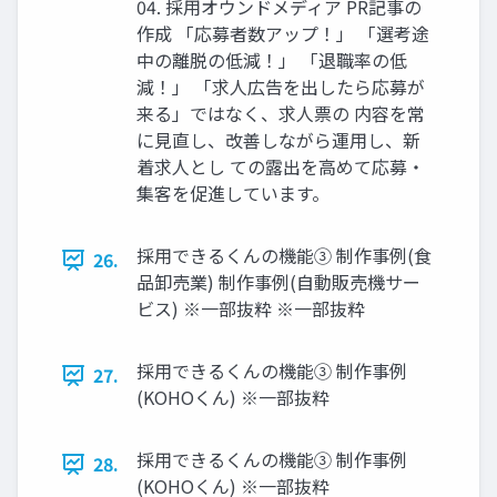
04. 採⽤オウンドメディア PR記事の
作成 「応募者数アップ！」 「選考途
中の離脱の低減！」 「退職率の低
減！」 「求⼈広告を出したら応募が
来る」ではなく、求⼈票の 内容を常
に⾒直し、改善しながら運⽤し、新
着求⼈とし ての露出を⾼めて応募‧
集客を促進しています。
採⽤できるくんの機能③ 制作事例(⾷
26.
品卸売業) 制作事例(⾃動販売機サー
ビス) ※⼀部抜粋 ※⼀部抜粋
採⽤できるくんの機能③ 制作事例
27.
(KOHOくん) ※⼀部抜粋
採⽤できるくんの機能③ 制作事例
28.
(KOHOくん) ※⼀部抜粋