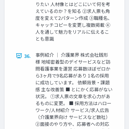
りたい ⼈材像とはどこにいて何を考
えているのか？を知る ②求⼈票も⾓
度を変えて2パターン作成 ③職種名、
キャッチコピーを変更し複数掲載 ④
⼈を通して魅⼒をリアルに伝えるこ
とも意識
事例紹介 ｜ 介護業界 株式会社銭形
36.
様 地域密着型のデイサービスなど訪
問看護事業を運営 応募数ほぼゼロか
ら3ヶ⽉で9名応募があり 1名の採⽤
に成功しています。 依頼背景‧課題
感 主な改善策 ■ とにかく応募がない
状況。 ①求⼈票の⽂章を求⼼⼒があ
るものに変更。 ■ 採⽤⽅法はハロー
ワーク/⼈材紹介 サービス/求⼈広告
（介護業界向け サービスなど数社）
②⾯接のやり⽅や、応募者への対応