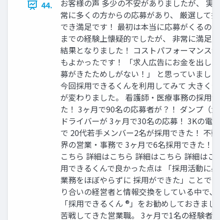
お客様の声 多少の不安がありましたが、 実
44.
常に多くの方からの応募があり、 厳選して採
でき満足です！ 最初は本当に応募がくるのか
までの経験上懐疑的でしたが、 非常に満足
結果となりました！ コストパフォーマンスが
もよかったです！ 「求人広告にお金を出して
募がきたためしがない！」 と思っていました
今回採用できるくんを利用してみて 大きく
が変わりました。 看護師‧医療事務の採⽤
た！ 3ヶ⽉で90名の応募者が？！ ダンプ（
ドライバーが 3ヶ⽉で30名の応募！ 3Kの電
で 20代若⼿メンバー2名が採⽤できた！ 不
界の営業‧事務で 3ヶ⽉で6名採⽤できた！ 
こちら 詳細はこちら 詳細はこちら 詳細はこ
用できるくんで良かった点は 「採用活動に必
業務をほぼやらずに 採用ができた」ことです
り合いの経営者と情報交換をしている中で、 
「採用できるくん ®」をお勧めしておきまし
苦戦してきた営業職。 3ヶ⽉で1名の経験者