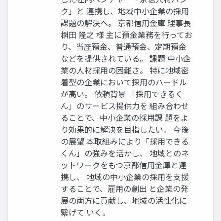
ク」と 連携し、地域中⼩企業の採⽤
課題の解決へ。 京都信⽤⾦庫 理事⻑
榊⽥ 隆之 様 主に預⾦業務を⾏ってお
り、当座預⾦、普通預⾦、定期預⾦
などを提供されている。 課題 中⼩企
業の⼈材採⽤の困難さ。 特に地域密
着型の企業において採⽤のハードル
が⾼い。 依頼背景 「採⽤できるく
ん」のサービス提供⼒を 組み合わせ
ることで、中⼩企業の採⽤課 題をよ
り効果的に解決を⽬指したい。 今後
の展望 本取組みにより「採⽤できる
くん」の強みを活かし、 地域とのネ
ットワークをもつ京都信⽤⾦庫と連
携し、 地域の中⼩企業の採⽤を⽀援
することで、雇⽤の創出 と企業の発
展の両⽅に貢献し、地域の活性化に
繋げて いく。