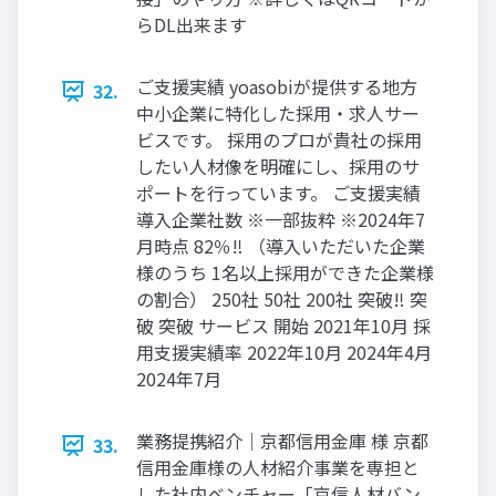
らDL出来ます
ご⽀援実績 yoasobiが提供する地⽅
32.
中⼩企業に特化した採⽤‧求⼈サー
ビスです。 採⽤のプロが貴社の採⽤
したい⼈材像を明確にし、採⽤のサ
ポートを⾏っています。 ご⽀援実績
導⼊企業社数 ※⼀部抜粋 ※2024年7
⽉時点 82％‼ （導⼊いただいた企業
様のうち 1名以上採⽤ができた企業様
の割合） 250社 50社 200社 突破‼ 突
破 突破 サービス 開始 2021年10⽉ 採
⽤⽀援実績率 2022年10⽉ 2024年4⽉
2024年7⽉
業務提携紹介｜京都信⽤⾦庫 様 京都
33.
信⽤⾦庫様の⼈材紹介事業を専担と
した社内ベンチャー「京信⼈材バン