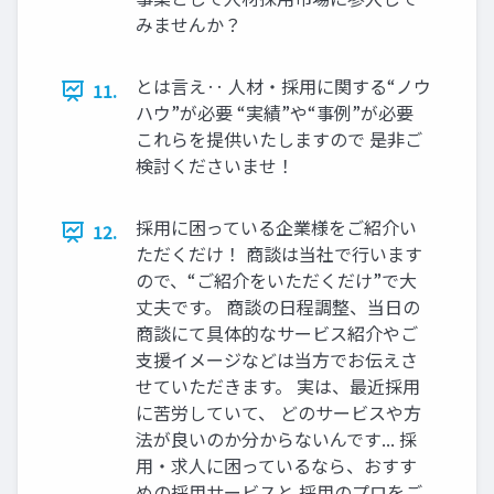
みませんか？
とは⾔え‥ ⼈材‧採⽤に関する“ノウ
11.
ハウ”が必要 “実績”や“事例”が必要
これらを提供いたしますので 是⾮ご
検討くださいませ！
採⽤に困っている企業様をご紹介い
12.
ただくだけ！ 商談は当社で⾏います
ので、“ご紹介をいただくだけ”で⼤
丈夫です。 商談の⽇程調整、当⽇の
商談にて具体的なサービス紹介やご
⽀援イメージなどは当⽅でお伝えさ
せていただきます。 実は、最近採⽤
に苦労していて、 どのサービスや⽅
法が良いのか分からないんです... 採
⽤‧求⼈に困っているなら、おすす
めの採⽤サービスと 採⽤のプロをご