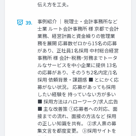
伝え⽅を⼯夫。
事例紹介 ｜ 税理⼠‧会計事務所など
39.
⼠業 ルート会計事務所 様 京都で会計
業務、経営計画と資⾦繰りの管理業
務を展開 応募数ゼロから15名の応募
があり、正社員1名採⽤ 中村総合経営
事務所 様 会計･税務･労務までトータ
ルなサービスを中⼩企業に提供 13名
の応募があり、そのうち2名内定/1名
採⽤ 依頼背景‧課題感 ■ とにかく応
募がない状況。 応募があっても採⽤
したい経験を 持っていない⽅が多い
■ 採⽤⽅法はハローワーク/求⼈広告
■ 主な改善策 ①応募者への対応、⾯
接までの流れ、⾯接の⽅法など 採⽤
の正しい知識を共有。 ②求⼈票の募
集⽂⾔を都度変更。 ③採⽤サイトを