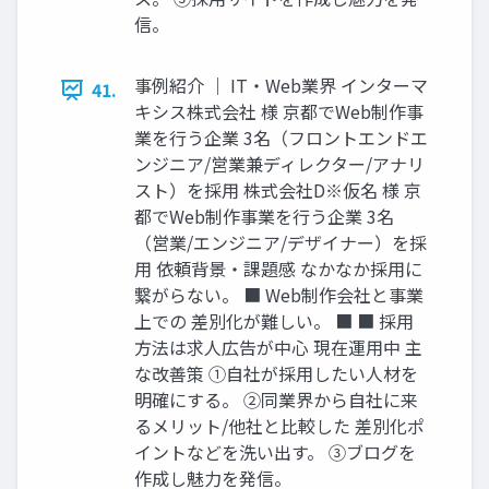
信。
事例紹介 ｜ IT‧Web業界 インターマ
41.
キシス株式会社 様 京都でWeb制作事
業を⾏う企業 3名（フロントエンドエ
ンジニア/営業兼ディレクター/アナリ
スト）を採⽤ 株式会社D※仮名 様 京
都でWeb制作事業を⾏う企業 3名
（営業/エンジニア/デザイナー）を採
⽤ 依頼背景‧課題感 なかなか採⽤に
繋がらない。 ■ Web制作会社と事業
上での 差別化が難しい。 ■ ■ 採⽤
⽅法は求⼈広告が中⼼ 現在運⽤中 主
な改善策 ①⾃社が採⽤したい⼈材を
明確にする。 ②同業界から⾃社に来
るメリット/他社と⽐較した 差別化ポ
イントなどを洗い出す。 ③ブログを
作成し魅⼒を発信。