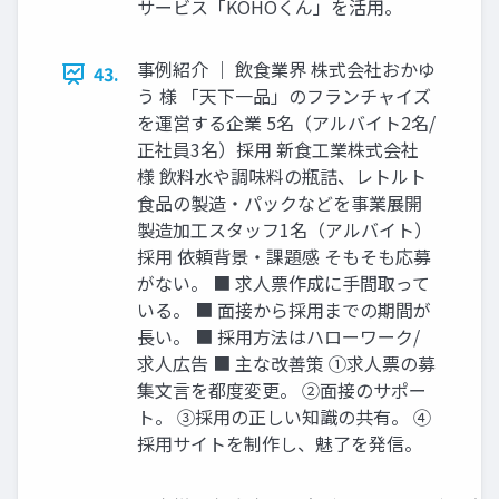
サービス「KOHOくん」を活⽤。
事例紹介 ｜ 飲⾷業界 株式会社おかゆ
43.
う 様 「天下⼀品」のフランチャイズ
を運営する企業 5名（アルバイト2名/
正社員3名）採⽤ 新⾷⼯業株式会社
様 飲料⽔や調味料の瓶詰、レトルト
⾷品の製造‧パックなどを事業展開
製造加⼯スタッフ1名（アルバイト）
採⽤ 依頼背景‧課題感 そもそも応募
がない。 ■ 求⼈票作成に⼿間取って
いる。 ■ ⾯接から採⽤までの期間が
⻑い。 ■ 採⽤⽅法はハローワーク/
求⼈広告 ■ 主な改善策 ①求⼈票の募
集⽂⾔を都度変更。 ②⾯接のサポー
ト。 ③採⽤の正しい知識の共有。 ④
採⽤サイトを制作し、魅了を発信。