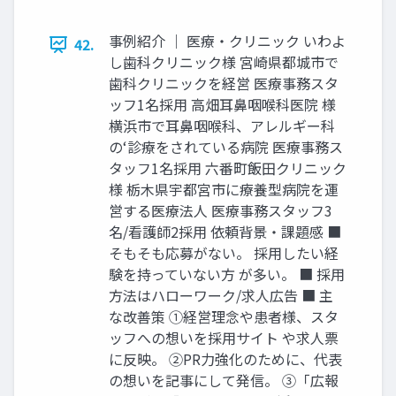
事例紹介 ｜ 医療‧クリニック いわよ
42.
し⻭科クリニック様 宮崎県都城市で
⻭科クリニックを経営 医療事務スタ
ッフ1名採⽤ ⾼畑⽿⿐咽喉科医院 様
横浜市で⽿⿐咽喉科、アレルギー科
のʻ診療をされている病院 医療事務ス
タッフ1名採⽤ 六番町飯⽥クリニック
様 栃⽊県宇都宮市に療養型病院を運
営する医療法⼈ 医療事務スタッフ3
名/看護師2採⽤ 依頼背景‧課題感 ■
そもそも応募がない。 採⽤したい経
験を持っていない⽅ が多い。 ■ 採⽤
⽅法はハローワーク/求⼈広告 ■ 主
な改善策 ①経営理念や患者様、スタ
ッフへの想いを採⽤サイト や求⼈票
に反映。 ②PR⼒強化のために、代表
の想いを記事にして発信。 ③「広報