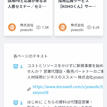
採用PRと応募が来る求
採用広報サービス
人票セミナー／セミナ
【KOHOくん】サービ
ー資料
ス資料
株式会社
株式会社
7.3K
6.1K
yoasobi
yoasobi
各ページのテキスト
コストとリソースをかけずに新規事業を始め
1.
せんか？ 営業代理店‧販売パートナーのご案内
⼈材採⽤ビジネスのススメ〜 株式会社yoasobi
https://www.docswell.com/s/yoasobi/5J
saiyou58
はじめに こちらの資料は代理店営業‧
2.