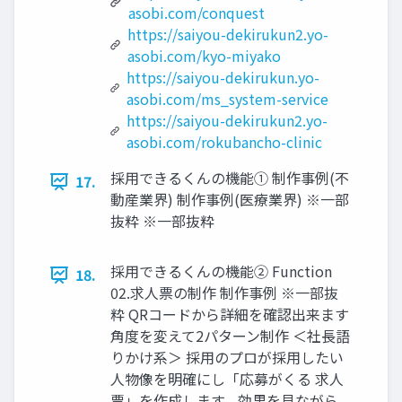
asobi.com/conquest
https://saiyou-dekirukun2.yo-
asobi.com/kyo-miyako
https://saiyou-dekirukun.yo-
asobi.com/ms_system-service
https://saiyou-dekirukun2.yo-
asobi.com/rokubancho-clinic
採⽤できるくんの機能① 制作事例(不
17.
動産業界) 制作事例(医療業界) ※⼀部
抜粋 ※⼀部抜粋
採⽤できるくんの機能② Function
18.
02.求⼈票の制作 制作事例 ※⼀部抜
粋 QRコードから詳細を確認出来ます
⾓度を変えて2パターン制作 ＜社長語
りかけ系＞ 採⽤のプロが採⽤したい
⼈物像を明確にし「応募がくる 求⼈
票」を作成します。効果を⾒ながら