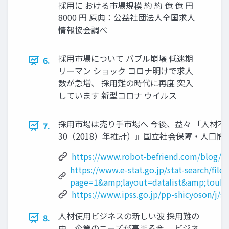
採⽤に おける市場規模 約 約 億 億 円
8000 円 原典：公益社団法⼈全国求⼈
情報協会調べ
採⽤市場について バブル崩壊 低迷期
6.
リーマン ショック コロナ明けで求⼈
数が急増、 採⽤難の時代に再度 突⼊
しています 新型コロナ ウイルス
採⽤市場は売り⼿市場へ 今後、益々 「⼈材不
7.
30（2018）年推計）』国⽴社会保障‧⼈⼝問
https://www.robot-befriend.com/blog/m
https://www.e-stat.go.jp/stat-search/files
page=1&amp;layout=datalist&amp;touke
https://www.ipss.go.jp/pp-shicyoson/j/s
⼈材使⽤ビジネスの新しい波 採⽤難の
8.
中、企業のニーズが⾼まる今、 ビジネ