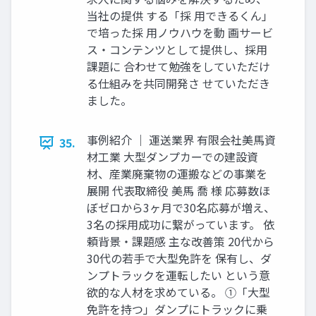
当社の提供 する「採 ⽤できるくん」
で培った採 ⽤ノウハウを動 画サービ
ス‧コンテンツとして提供し、採⽤
課題に 合わせて勉強をしていただけ
る仕組みを共同開発さ せていただき
ました。
事例紹介 ｜ 運送業界 有限会社美⾺資
35.
材⼯業 ⼤型ダンプカーでの建設資
材、産業廃棄物の運搬などの事業を
展開 代表取締役 美⾺ 喬 様 応募数ほ
ぼゼロから3ヶ⽉で30名応募が増え、
3名の採⽤成功に繋がっています。 依
頼背景‧課題感 主な改善策 20代から
30代の若⼿で⼤型免許を 保有し、ダ
ンプトラックを運転したい という意
欲的な⼈材を求めている。 ①「⼤型
免許を持つ」ダンプにトラックに乗