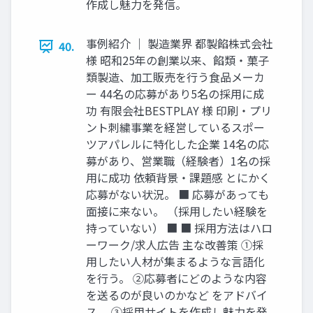
作成し魅⼒を発信。
事例紹介 ｜ 製造業界 都製餡株式会社
40.
様 昭和25年の創業以来、餡類‧菓⼦
類製造、加⼯販売を⾏う⾷品メーカ
ー 44名の応募があり5名の採⽤に成
功 有限会社BESTPLAY 様 印刷‧プリ
ント刺繍事業を経営しているスポー
ツアパレルに特化した企業 14名の応
募があり、営業職（経験者）1名の採
⽤に成功 依頼背景‧課題感 とにかく
応募がない状況。 ■ 応募があっても
⾯接に来ない。 （採⽤したい経験を
持っていない） ■ ■ 採⽤⽅法はハロ
ーワーク/求⼈広告 主な改善策 ①採
⽤したい⼈材が集まるような⾔語化
を⾏う。 ②応募者にどのような内容
を送るのが良いのかなど をアドバイ
ス。 ③採⽤サイトを作成し魅⼒を発