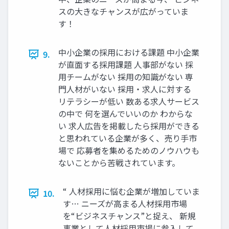
スの⼤きなチャンスが広がっていま
す！
中⼩企業の採⽤における課題 中⼩企業
9.
が直⾯する採⽤課題 ⼈事部がない 採
⽤チームがない 採⽤の知識がない 専
⾨⼈材がいない 採⽤‧求⼈に対する
リテラシーが低い 数ある求⼈サービス
の中で 何を選んでいいのか わからな
い 求⼈広告を掲載したら採⽤ができる
と思われている企業が多く、売り⼿市
場で 応募者を集めるためのノウハウも
ないことから苦戦されています。
“ ⼈材採⽤に悩む企業が増加していま
10.
す… ニーズが⾼まる⼈材採⽤市場
を“ビジネスチャンス”と捉え、 新規
事業として⼈材採⽤市場に参⼊して