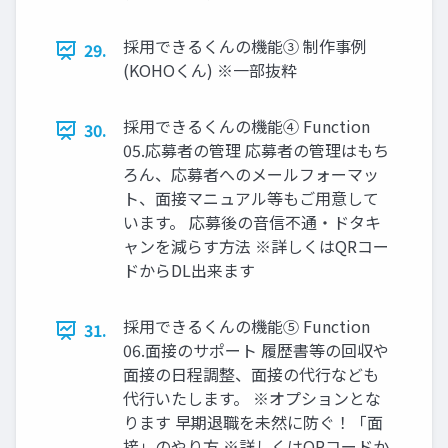
採⽤できるくんの機能③ 制作事例
29.
(KOHOくん) ※⼀部抜粋
採⽤できるくんの機能④ Function
30.
05.応募者の管理 応募者の管理はもち
ろん、応募者へのメールフォーマッ
ト、⾯接マニュアル等もご⽤意して
います。 応募後の⾳信不通‧ドタキ
ャンを減らす⽅法 ※詳しくはQRコー
ドからDL出来ます
採⽤できるくんの機能⑤ Function
31.
06.⾯接のサポート 履歴書等の回収や
⾯接の⽇程調整、⾯接の代⾏なども
代⾏いたします。 ※オプションとな
ります 早期退職を未然に防ぐ！「⾯
接」のやり⽅ ※詳しくはQRコードか