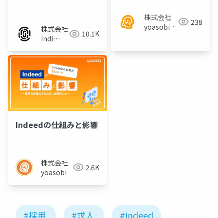
ご対応いただきたい事
項まとめ
株式会社
238
yoasobi／
株式会社
10.1K
パートナー
Indi
様
Works
Indeedの仕組みと影響
株式会社
2.6K
yoasobi
#採用
#求人
#Indeed