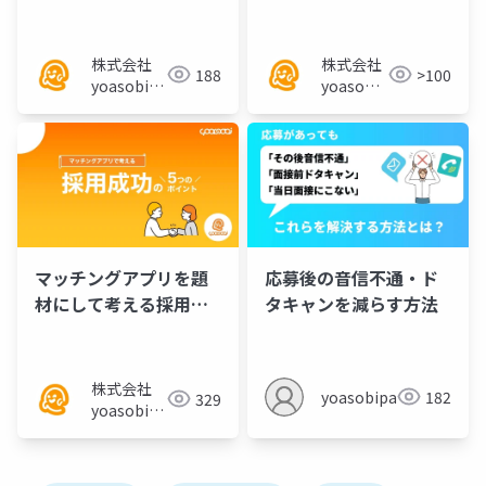
ビス資料
社づくりのススメ」
株式会社
株式会社
188
>100
yoasobi／
yoasobi
パートナー
／パート
様
ナー様
マッチングアプリを題
応募後の音信不通・ド
材にして考える採用成
タキャンを減らす方法
功の5つのポイント／セ
ミナー資料
株式会社
yoasobipartner
182
329
yoasobi／
パートナー
様