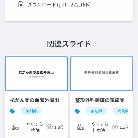
ダウンロード(pdf - 272.1kB)
関連スライド
抗がん薬の血管外漏出
整形外科領域の鎮痛薬
薬剤師
薬剤師
病院薬剤師
やくすら
やくすら
1.8K
1.1K
｜ 病院薬
｜ 病院薬
剤師のス
剤師のス