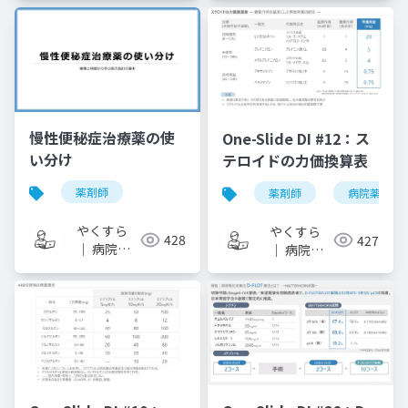
ライドメ
ライドメ
モ
モ
慢性便秘症治療薬の使
One-Slide DI #12：ス
い分け
テロイドの力価換算表
薬剤師
薬剤師
病院薬剤師
やくすら
やくすら
428
427
｜ 病院薬
｜ 病院薬
剤師のスラ
剤師のスラ
イドメモ
イドメモ