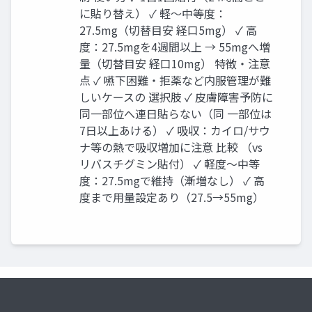
に貼り替え） ✓ 軽〜中等度：
27.5mg（切替目安 経口5mg） ✓ 高
度：27.5mgを4週間以上 → 55mgへ増
量（切替目安 経口10mg） 特徴・注意
点 ✓ 嚥下困難・拒薬など内服管理が難
しいケースの 選択肢 ✓ 皮膚障害予防に
同一部位へ連日貼らない（同 一部位は
7日以上あける） ✓ 吸収：カイロ/サウ
ナ等の熱で吸収増加に注意 比較 （vs
リバスチグミン貼付） ✓ 軽度〜中等
度：27.5mgで維持（漸増なし） ✓ 高
度まで用量設定あり（27.5→55mg）