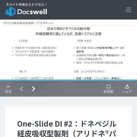
Ope
One-Slide DI #2：ドネペジル
経皮吸収型製剤（アリドネ®パ