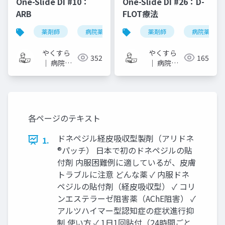
One-Slide DI #10：
One-Slide DI #26：D-
ARB
FLOT療法
薬剤師
病院薬剤師
one-slide di
薬剤師
病院薬剤師
arb
やくすら
やくすら
352
165
｜ 病院薬
｜ 病院薬
剤師のスラ
剤師のスラ
イドメモ
イドメモ
各ページのテキスト
ドネペジル経皮吸収型製剤（アリドネ
1.
®パッチ） 日本で初のドネペジルの貼
付剤 内服困難例に適しているが、皮膚
トラブルに注意 どんな薬 ✓ 内服ドネ
ペジルの貼付剤（経皮吸収型） ✓ コリ
ンエステラーゼ阻害薬（AChE阻害） ✓
アルツハイマー型認知症の症状進行抑
制 使い方 ✓ 1日1回貼付（24時間ごと