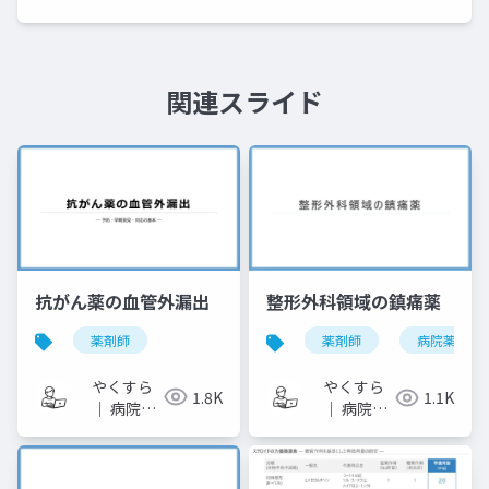
関連スライド
抗がん薬の血管外漏出
整形外科領域の鎮痛薬
薬剤師
薬剤師
病院薬剤師
やくすら
やくすら
1.8K
1.1K
｜ 病院薬
｜ 病院薬
剤師のス
剤師のス
ライドメ
ライドメ
モ
モ