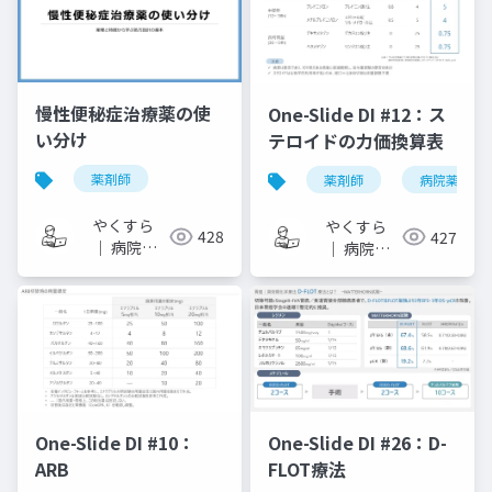
慢性便秘症治療薬の使
One-Slide DI #12：ス
い分け
テロイドの力価換算表
薬剤師
薬剤師
病院薬剤師
やくすら
やくすら
428
427
｜ 病院薬
｜ 病院薬
剤師のスラ
剤師のスラ
イドメモ
イドメモ
One-Slide DI #10：
One-Slide DI #26：D-
ARB
FLOT療法