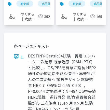
薬剤師
病院薬剤師
one-slide di
薬剤師
病院薬剤師
arb
やくすら
やくすら
352
165
｜ 病院薬
｜ 病院薬
剤師のスラ
剤師のスラ
イドメモ
イドメモ
各ページのテキスト
DESTINY-Gastric04試験│胃癌 エンハ
1.
ーツ 二次治療 既存治療（RAM+PTX）
と比較し、OS/PFSを有意に延長 HER2
陽性の治癒切除不能な進行・再発胃が
んの二次治療へ 試験デザイン 試験結
果 HR 0.7（95% CI 0.55–0.90）,
P=0.0044 対象患者：N=494 OS中央値
HER2陽性│進行再発 胃/食道胃接合部
腺がん 二次治療 11.4ヶ月 0ヶ月 試験
群：N=246 エンハーツ 5ヶ月