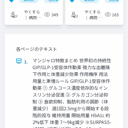
やくすら
やくすら
349
165
｜ 病院薬
｜ 病院薬
剤師のスラ
剤師のスラ
イドメモ
イドメモ
各ページのテキスト
マンジャロ特徴まとめ 世界初の持続性
1.
GIP/GLP-1受容体作動薬 強力な血糖降
下作用と体重減少効果 作用機序 用法
用量と漸増ルール GIP/GLP-1受容体作
動薬 ① グルコース濃度依存的なイン
スリン分泌促進 ② グルカゴン分泌抑
制 ③ 食欲抑制、脂肪利用の調節（体
重減少） 週1回2.5mgから開始する段
階的投与 維持用量 開始用量 HbA1c 約
2%低下 体重 7～9kg減少 ※SURPASS-