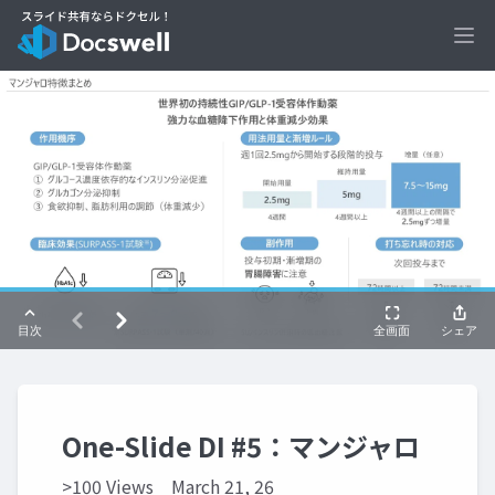
Ope
One-Slide DI #5：マンジャロ
>100 Views
March 21, 26