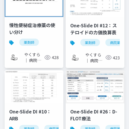
慢性便秘症治療薬の使
One-Slide DI #12：ス
い分け
テロイドの力価換算表
薬剤師
薬剤師
病院薬剤師
やくすら
やくすら
428
423
｜ 病院薬
｜ 病院薬
剤師のスラ
剤師のスラ
イドメモ
イドメモ
One-Slide DI #10：
One-Slide DI #26：D-
ARB
FLOT療法
薬剤師
病院薬剤師
one-slide di
薬剤師
病院薬剤師
arb