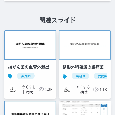
関連スライド
抗がん薬の血管外漏出
整形外科領域の鎮痛薬
薬剤師
薬剤師
病院薬剤師
やくすら
やくすら
1.8K
1.1K
｜ 病院薬
｜ 病院薬
剤師のス
剤師のス
ライドメ
ライドメ
モ
モ