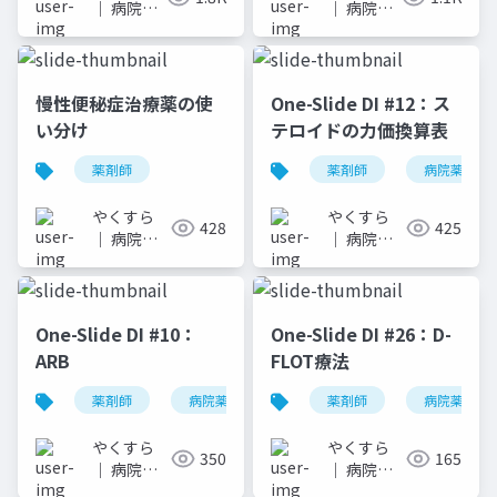
｜ 病院薬
｜ 病院薬
剤師のス
剤師のス
ライドメ
ライドメ
モ
モ
慢性便秘症治療薬の使
One-Slide DI #12：ス
い分け
テロイドの力価換算表
薬剤師
薬剤師
病院薬剤師
やくすら
やくすら
428
425
｜ 病院薬
｜ 病院薬
剤師のスラ
剤師のスラ
イドメモ
イドメモ
One-Slide DI #10：
One-Slide DI #26：D-
ARB
FLOT療法
薬剤師
病院薬剤師
one-slide di
薬剤師
病院薬剤師
arb
やくすら
やくすら
350
165
｜ 病院薬
｜ 病院薬
剤師のスラ
剤師のスラ