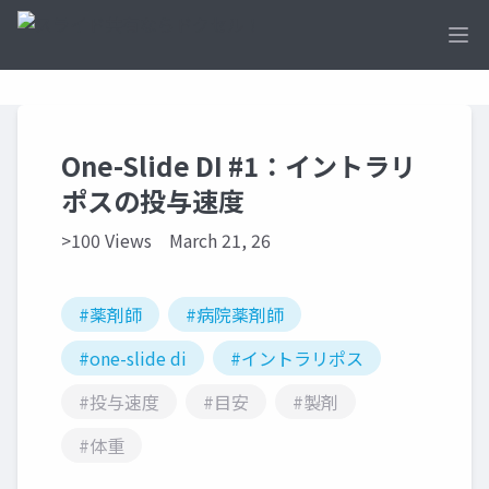
Ope
One-Slide DI #1：イントラリ
ポスの投与速度
>100 Views
March 21, 26
#薬剤師
#病院薬剤師
#one-slide di
#イントラリポス
#投与速度
#目安
#製剤
#体重