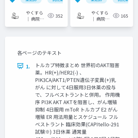
やくすら
やくすら
352
165
｜ 病院薬
｜ 病院薬
剤師のスラ
剤師のスラ
イドメモ
イドメモ
各ページのテキスト
トルカプ特徴まとめ 世界初のAKT阻害
1.
薬。HR(+)/HER2(-) 、
PIK3CA/AKT1/PTEN遺伝子変異(+)乳
がん に対して4日服用3日休薬の投与
で、フルベストラントと併用。 作用機
序 PI3K AKT AKTを阻害し、がん増殖
抑制 4日服用 mToR トルカプ E2 がん
増殖 ER 用法用量とスケジュール フル
ベストラント 臨床効果(CAPItello-291
試験※) 3日休薬 通常量