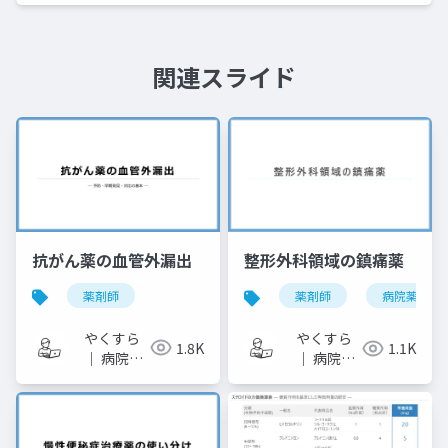
関連スライド
抗がん薬の血管外漏出
整形外科領域の鎮痛薬
薬剤師
薬剤師
病院薬剤師
やくすら
やくすら
1.8K
1.1K
｜ 病院薬
｜ 病院薬
剤師のス
剤師のス
ライドメ
ライドメ
モ
モ