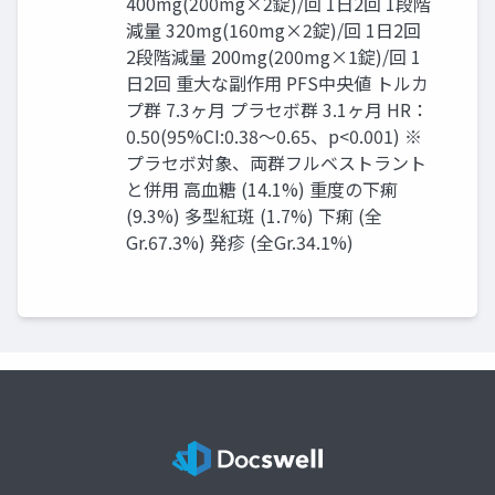
400mg(200mg×2錠)/回 1日2回 1段階
減量 320mg(160mg×2錠)/回 1日2回
2段階減量 200mg(200mg×1錠)/回 1
日2回 重大な副作用 PFS中央値 トルカ
プ群 7.3ヶ月 プラセボ群 3.1ヶ月 HR：
0.50(95%CI:0.38～0.65、p<0.001) ※
プラセボ対象、両群フルベストラント
と併用 高血糖 (14.1%) 重度の下痢
(9.3%) 多型紅斑 (1.7%) 下痢 (全
Gr.67.3%) 発疹 (全Gr.34.1%)