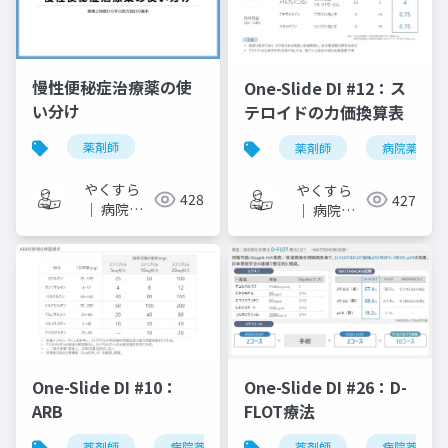
慢性便秘症治療薬の使
One-Slide DI #12：ス
い分け
テロイドの力価換算表
薬剤師
薬剤師
病院薬剤師
やくすら
やくすら
428
427
｜ 病院薬
｜ 病院薬
剤師のスラ
剤師のスラ
イドメモ
イドメモ
One-Slide DI #10：
One-Slide DI #26：D-
ARB
FLOT療法
薬剤師
病院薬剤師
one-slide di
薬剤師
病院薬剤師
arb