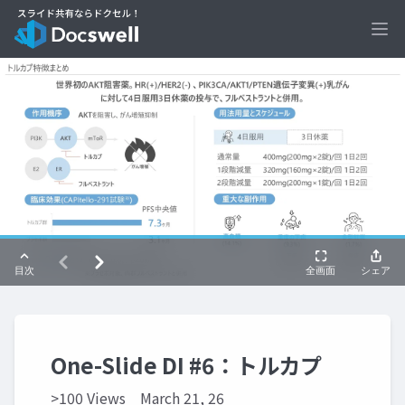
Ope
One-Slide DI #6：トルカプ
>100 Views
March 21, 26