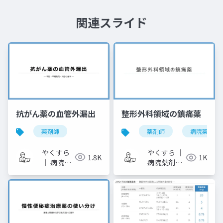
関連スライド
抗がん薬の血管外漏出
整形外科領域の鎮痛薬
薬剤師
薬剤師
病院薬剤師
やくすら
やくすら ｜
1.8K
1K
｜ 病院薬
病院薬剤師
剤師のス
のスライド
ライドメ
メモ
モ