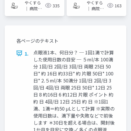
やくすら
やくすら
335
163
｜ 病院薬
｜ 病院薬
剤師のスラ
剤師のスラ
イドメモ
イドメモ
各ページのテキスト
点眼液1本、何日分？ ─ 1回1滴で計算
1.
した使用日数の目安 ─ ５ml/本 100滴
分 1回/日 2回/日 3回/日 両眼 25日 50
日* 約 16日 約33日* 約 片眼 50日* 100
日* 2.５ml/本 50滴分 1回/日 2回/日 3
回/日 4回/日 両眼 25日 50日* 12日 25
日 8 約16日 6 約12日 片眼 ポイント 約
約 日 4回/日 12日 25日 約 日 ※1回1
滴、1滴＝約50 μLとして計算 ※実際の
使用日数は、滴下量や失敗などで前後
します ＊30日を超える場合は、開封後
1か月を目安に交換 ✓ 多くの点眼液