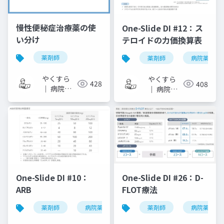
慢性便秘症治療薬の使
One-Slide DI #12：ス
い分け
テロイドの力価換算表
薬剤師
薬剤師
病院薬剤師
やくすら
やくすら
428
408
｜ 病院薬
｜ 病院薬
剤師のスラ
剤師のスラ
イドメモ
イドメモ
One-Slide DI #10：
One-Slide DI #26：D-
ARB
FLOT療法
薬剤師
病院薬剤師
one-slide di
薬剤師
病院薬剤師
arb