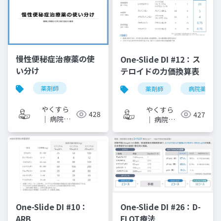
モ
モ
慢性便秘症治療薬の使
One-Slide DI #12：ス
い分け
テロイドの力価換算表
薬剤師
薬剤師
病院薬剤師
やくすら
やくすら
428
427
｜ 病院薬
｜ 病院薬
剤師のスラ
剤師のスラ
イドメモ
イドメモ
One-Slide DI #10：
One-Slide DI #26：D-
ARB
FLOT療法