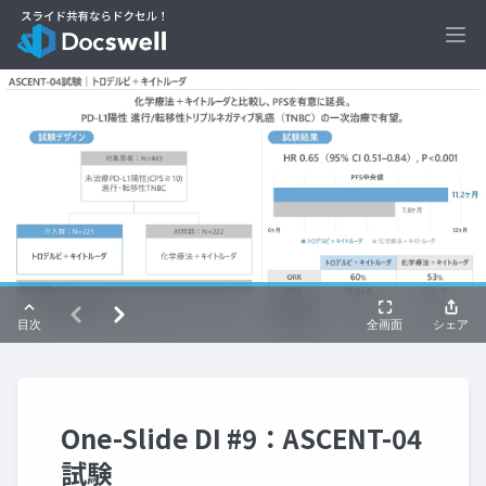
Ope
One-Slide DI #9：ASCENT-04
試験