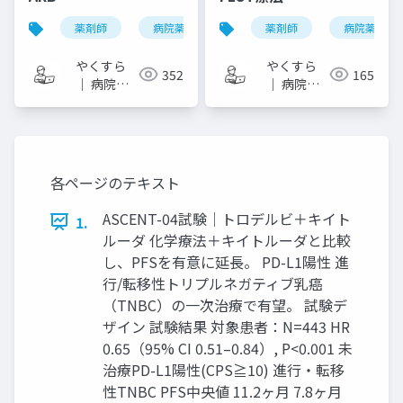
薬剤師
病院薬剤師
one-slide di
薬剤師
病院薬剤師
arb
やくすら
やくすら
352
165
｜ 病院薬
｜ 病院薬
剤師のスラ
剤師のスラ
イドメモ
イドメモ
各ページのテキスト
ASCENT-04試験│トロデルビ＋キイト
1.
ルーダ 化学療法＋キイトルーダと比較
し、PFSを有意に延長。 PD-L1陽性 進
行/転移性トリプルネガティブ乳癌
（TNBC）の一次治療で有望。 試験デ
ザイン 試験結果 対象患者：N=443 HR
0.65（95% CI 0.51–0.84）, P<0.001 未
治療PD-L1陽性(CPS≧10) 進行・転移
性TNBC PFS中央値 11.2ヶ月 7.8ヶ月