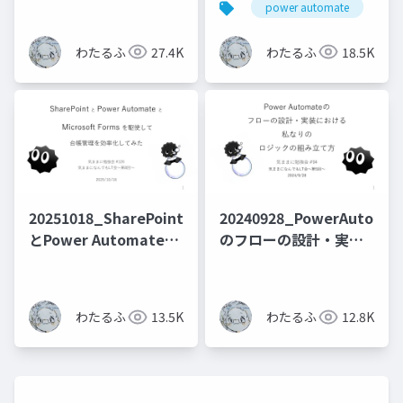
power automate
m
なる現象を回避する
する催促を自動化した
話
わたるふ
27.4K
わたるふ
18.5K
20251018_SharePoint
20240928_PowerAutoma
とPower Automateと
のフローの設計・実装
Formsを駆使して台帳
における私なりのロジ
管理を効率化してみた
ックの組み立て方
わたるふ
13.5K
わたるふ
12.8K