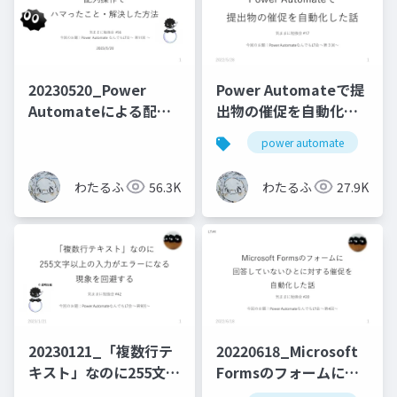
20230520_Power
Power Automateで提
Automateによる配列
出物の催促を自動化し
操作でハマったこと・
た話
power automate
m
解決した方法
わたるふ
56.3K
わたるふ
27.9K
20230121_「複数行テ
20220618_Microsoft
キスト」なのに255文字
Formsのフォームに回
以上の入力がエラーに
答していないひとに対