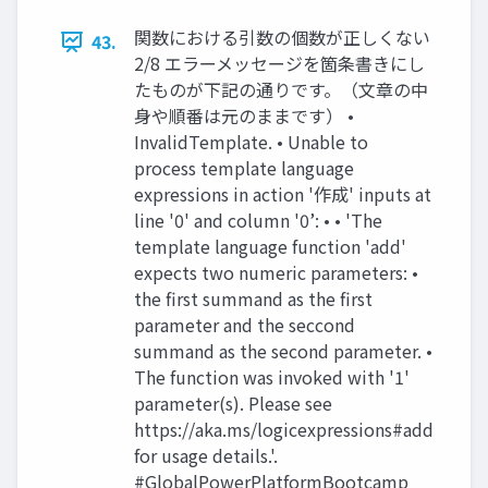
関数における引数の個数が正しくない
43.
2/8 エラーメッセージを箇条書きにし
たものが下記の通りです。（文章の中
身や順番は元のままです） •
InvalidTemplate. • Unable to
process template language
expressions in action '作成' inputs at
line '0' and column '0’: • • 'The
template language function 'add'
expects two numeric parameters: •
the first summand as the first
parameter and the seccond
summand as the second parameter. •
The function was invoked with '1'
parameter(s). Please see
https://aka.ms/logicexpressions#add
for usage details.'.
#GlobalPowerPlatformBootcamp