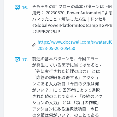
そもそもの話 フローの基本パターンは下図の
16.
用元： 20230520_Power Automateによ
ハマったこと・解決した方法 | ドクセル
#GlobalPowerPlatformBootcamp #GPPB2
#GPPB2025JP
https://www.docswell.com/s/wataruf01
2023-05-20-205450
前述の基本パターンを、今回エラー
17.
が発生している箇所に当てはめると •
「先に実行された処理の出力」 とは
「応答の詳細を取得する」アクショ
ンにある入力項目「今日の夕飯は何
がいい？」にて 回答者によって選択
された値のことである • 「後続のアク
ションの入力」 とは 「項目の作成」
アクションにある選択肢項目「今日
の夕飯は何がいい？」のことである