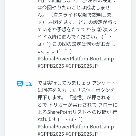
目」に配置します。 ① 左図の設定で
は今回やりたいことは成功しませ
ん。 （次スライド以降で説明しま
す） 左図を見て、 どこの設定が誤っ
ているか予想をたててから ② 次スラ
イド以降に進んでください。 (｀・
ω・´) この図の設定は何かがおかし
い。。。(゜-゜)
#GlobalPowerPlatformBootcamp
#GPPB2025 #GPPB2025JP
では実行してみましょう アンケート
13.
に回答を入力して「送信」ボタンを
押下します。 「送信」が押されるこ
とで トリガーが実行されて フローに
よるSharePointリストへの投稿が 行
われます (｀・ω・´)
#GlobalPowerPlatformBootcamp
#GPPB2025 #GPPB2025JP