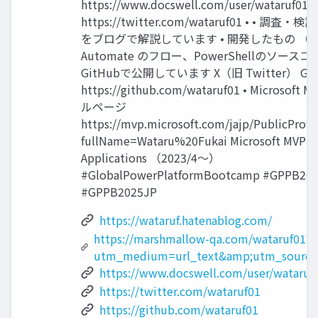
https://www.docswell.com/user/wataruf0
https://twitter.com/wataruf01 • • 調
をブログで解説しています • 開発したもの （Po
Automate のフロー、PowerShellのソース
GitHubで公開しています X（旧 Twitter） Git
https://github.com/wataruf01 • Microso
ルページ
https://mvp.microsoft.com/jajp/PublicProfi
fullName=Wataru%20Fukai Microsoft MVP fo
Applications （2023/4～）
#GlobalPowerPlatformBootcamp #GPPB20
#GPPB2025JP
https://wataruf.hatenablog.com/
https://marshmallow-qa.com/wataruf01?
utm_medium=url_text&amp;utm_source
https://www.docswell.com/user/wataruf
https://twitter.com/wataruf01
https://github.com/wataruf01