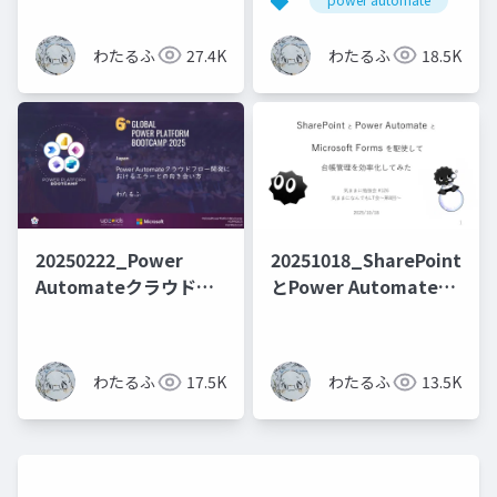
なる現象を回避する
する催促を自動化した
話
わたるふ
27.4K
わたるふ
18.5K
20250222_Power
20251018_SharePoint
Automateクラウドフ
とPower Automateと
ロー開発におけるエラ
Formsを駆使して台帳
ーとの向き合い方
管理を効率化してみた
わたるふ
17.5K
わたるふ
13.5K