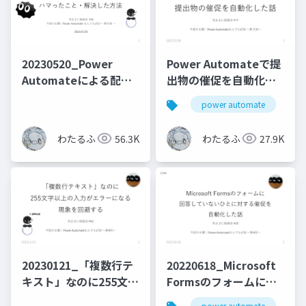
20230520_Power
Power Automateで提
Automateによる配列
出物の催促を自動化し
操作でハマったこと・
た話
power automate
m
解決した方法
わたるふ
56.3K
わたるふ
27.9K
20230121_「複数行テ
20220618_Microsoft
キスト」なのに255文字
Formsのフォームに回
以上の入力がエラーに
答していないひとに対
power automate
m