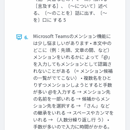
［言及する］、〔～について〕述べ
る、〔～のことを〕話に出す、〔～
を〕口に する 5
Microsoft Teamsのメンション機能に
6.
は少し悩ましいがあります • 本文中の
どこに（例：先頭、文章の間、など）
メンションをいれるかに よって「@」
を入力してもメンションとして認識さ
れないことがある （= メンション候補
の一覧がでてこない） • 複数名をひと
りずつメンションしようとすると手数
が多い @を入力する → メンション先
の名前を一部いれる → 候補からメン
ション先を選択する → 「さん」など
の継承をいれる → スペースやカンマを
いれる → （人数分繰り返し行 う） •
手数が多いので入力に時間がかかる。