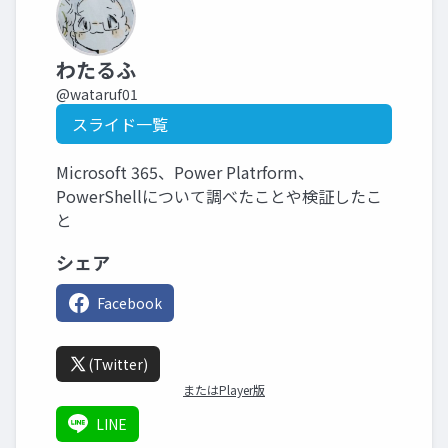
わたるふ
@wataruf01
スライド一覧
Microsoft 365、Power Platrform、
PowerShellについて調べたことや検証したこ
と
シェア
Facebook
(Twitter)
またはPlayer版
LINE