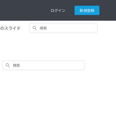
ログイン
新規登録
検索
てのスライド
検索