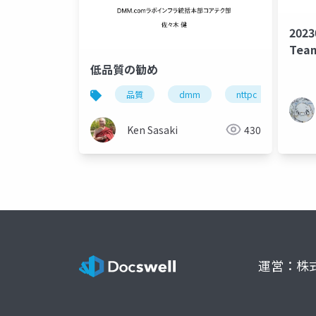
2023
Te
クボ
低品質の勧め
って
品質
dmm
nttpc
Ken Sasaki
430
運営：株