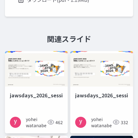
関連スライド
jawsdays_2026_session_guide_with_speakers_lev
jawsdays_2026_session_
yohei
yohei
462
332
watanabe
watanabe