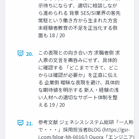
示待ちにならず、適切に相談しなが
ら進められる 背景 SES/SI業界の客先
常駐という働き方から生まれた方言
未経験者教育の不足を正当化する側
面も 18 / 20
この表現との向き合い方 求職者側 求
20.
人票の文言を鵜呑みにせず、具体的
に確認する 「どこまでできて、どこ
からは確認が必要か」を正直に伝え
る 企業側 曖昧な表現を避け、具体的
な期待値を明示する 新人・経験の浅
い人材への適切なサポート体制を整
える 19 / 20
参考文献 ジェネシスシステム総研「一人称
21.
で・・・」採用担当者BLOG (https://gsr-
j.com/blog-hh-0016/) Quora「エンジニア