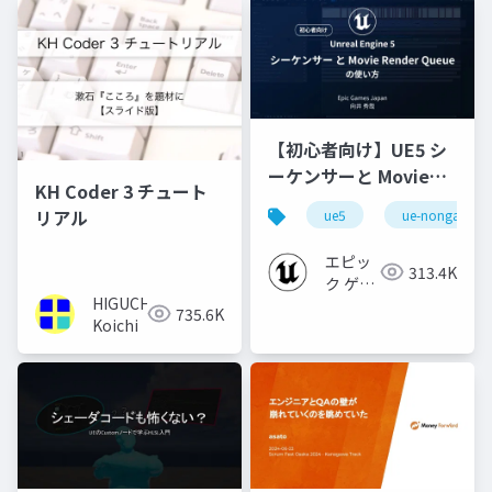
【初心者向け】UE5 シ
ーケンサーと Movie
KH Coder 3 チュート
Render Queue の使い
リアル
ue5
ue-nongame
方【Cinematic Dive
2023】
エピッ
313.4K
ク ゲー
HIGUCHI
ムズ ジ
735.6K
Koichi
ャパン