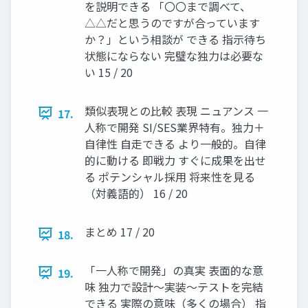
を説明できる 「〇〇まで調べて、
△△だと思うのですが合っています
か？」という相談が できる 指示待ち
状態にならない 完璧な独力は必要な
い 15 / 20
類似表現との比較 表現 ニュアンス 一
17.
人称で開発 SI/SES業界特有。独力＋
自律性 自走できる より一般的。自律
的に動ける 即戦力 すぐに成果を出せ
る ポテンシャル採用 将来性を見る
（対義語的） 16 / 20
まとめ 17 / 20
18.
「一人称で開発」の真実 表面的な意
19.
味 独力で設計～実装～テストを完結
できる 実際の意味（多くの場合） 指