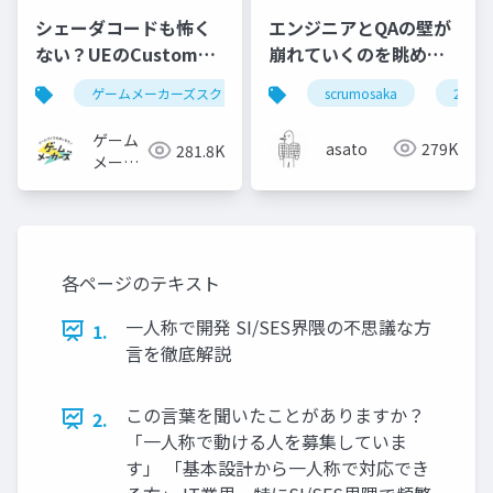
シェーダコードも怖く
エンジニアとQAの壁が
ない？UEのCustomノ
崩れていくのを眺めて
ードで学ぶHLSL入門
いた #scrumosaka
ゲームメーカーズスクランブル
scrumosaka
ゲーム制作
ue5
2024
ゲーム
asato
279K
281.8K
メーカ
ーズ
各ページのテキスト
一人称で開発 SI/SES界隈の不思議な方
1.
言を徹底解説
この言葉を聞いたことがありますか？
2.
「一人称で動ける人を募集していま
す」 「基本設計から一人称で対応でき