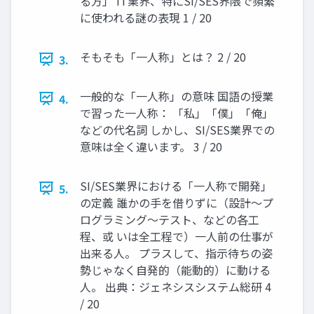
る方」 IT業界、特にSI/SES界隈で頻繁
に使われる謎の表現 1 / 20
そもそも「一人称」とは？ 2 / 20
3.
一般的な「一人称」の意味 国語の授業
4.
で習った一人称： 「私」「僕」「俺」
などの代名詞 しかし、SI/SES業界での
意味は全く違います。 3 / 20
SI/SES業界における「一人称で開発」
5.
の定義 誰かの手を借りずに（設計～プ
ログラミング～テスト、などの各工
程、或 いは全工程で）一人前の仕事が
出来る人。 プラスして、指示待ちの姿
勢じゃなく自発的（能動的）に動ける
人。 出典：ジェネシスシステム総研 4
/ 20