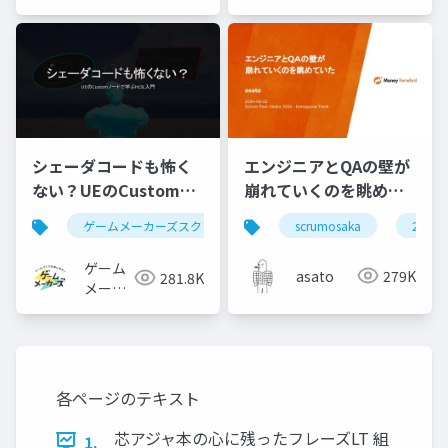
シェーダコードも怖く
エンジニアとQAの壁が
ない？UEのCustomノ
崩れていくのを眺めて
ードで学ぶHLSL入門
いた #scrumosaka
ゲームメーカーズスクランブル
scrumosaka
ゲーム制作
ue5
2024
ゲーム
asato
279K
281.8K
メーカ
ーズ
各ページのテキスト
芯アジャ本の心に残ったフレーズLT 組
1.