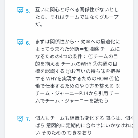
互いに関心と呼べる関係性がないとし
5.
たら、それはチームではなくグループ
だ。
まずは関係性から… 効率への最適化に
6.
よってうまれた分断＝塹壕感 チームに
なるための4つの条件： ①チームの目
的を揃える チームのWHY ②共通の目
標を認識する ③お互いの持ち味を把握
する WHYを実現するためのHOW ④協
働で仕事するためのやり方を整える ※
チーム・ジャーニーP.14から引用 チー
ムでチーム・ジャーニーを読もう
個人もチームも組織も変化する 関心は、個々
7.
ばら 意図的に定期的に合わせにいかなければ
い そのための むきなおり