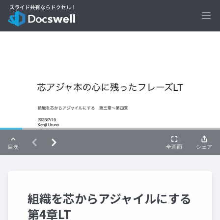
Ope
組織を芯からアジャイルにする
第4章LT