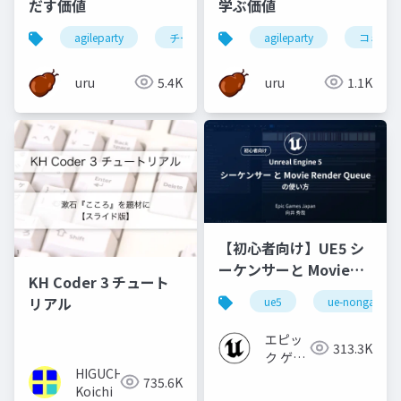
だす価値
学ぶ価値
agileparty
チーム開発
agileparty
コミュ
uru
5.4K
uru
1.1K
【初心者向け】UE5 シ
ーケンサーと Movie
KH Coder 3 チュート
Render Queue の使い
リアル
ue5
ue-nongame
方【Cinematic Dive
2023】
エピッ
313.3K
ク ゲー
HIGUCHI
ムズ ジ
735.6K
Koichi
ャパン