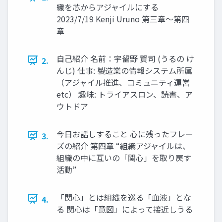
織を芯からアジャイルにする
2023/7/19 Kenji Uruno 第三章〜第四
章
自己紹介 名前：宇留野 賢司 (うるの け
2.
んじ) 仕事: 製造業の情報システム所属
（アジャイル推進、コミュニティ運営
etc） 趣味: トライアスロン、読書、ア
ウトドア
今日お話しすること 心に残ったフレー
3.
ズの紹介 第四章 “組織アジャイルは、
組織の中に互いの「関心」を取り戻す
活動”
「関心」とは組織を巡る「血液」とな
4.
る 関心は「意図」によって接近しうる