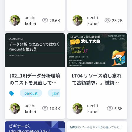
マったこと
が できなくなっていた
話
uechi
uechi
28.6K
23.2K
kohei
kohei
[02_16]データ分析環境
LT04 リソース消し忘れ
のコストを見直してみ
て高額請求。。懺悔し
た。
たいお話
parquet
json
athena
クエリ
ク
uechi
uechi
10.4K
5.5K
kohei
kohei