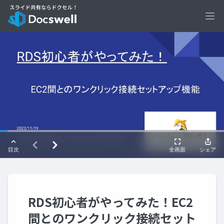
Ope
RDS初心者がやってみた！EC2
間とのワンクリック接続セット