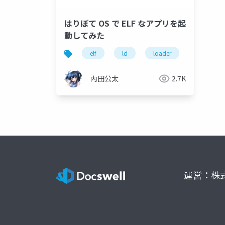
はりぼて OS で ELF なアプリを起
動してみた
elf
ld
loader
linker
内田公太
2.7K
運営：株