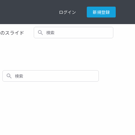
ログイン
新規登録
検索
てのスライド
検索