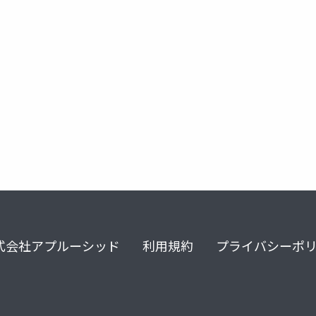
はりぼてos
osdev_moku2
式会社アプルーシッド
利用規約
プライバシーポ