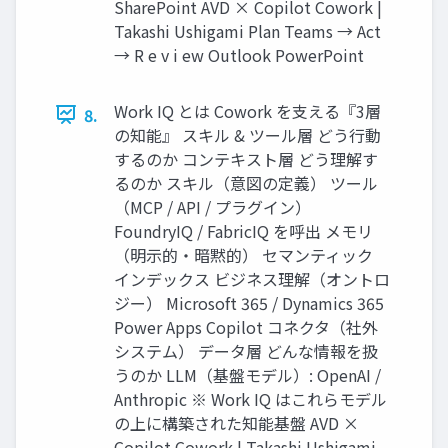
SharePoint AVD × Copilot Cowork |
Takashi Ushigami Plan Teams → Act
→ R e v i ew Outlook PowerPoint
Work IQ とは Cowork を支える『3層
8.
の知能』 スキル & ツール層 どう行動
するのか コンテキスト層 どう理解す
るのか スキル（意図の定義） ツール
（MCP / API / プラグイン）
FoundryIQ / FabricIQ を呼出 メモリ
（明示的・暗黙的） セマンティック
インデックス ビジネス理解（オントロ
ジー） Microsoft 365 / Dynamics 365
Power Apps Copilot コネクタ（社外
システム） データ層 どんな情報を扱
うのか LLM（基盤モデル）: OpenAI /
Anthropic ※ Work IQ はこれらモデル
の上に構築された知能基盤 AVD ×
Copilot Cowork | Takashi Ushigami