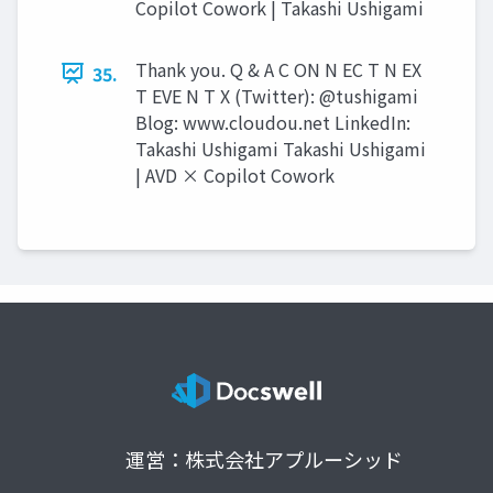
Copilot Cowork | Takashi Ushigami
Thank you. Q & A C ON N EC T N EX
35.
T EVE N T X (Twitter): @tushigami
Blog: www.cloudou.net LinkedIn:
Takashi Ushigami Takashi Ushigami
| AVD × Copilot Cowork
運営：株式会社アプルーシッド