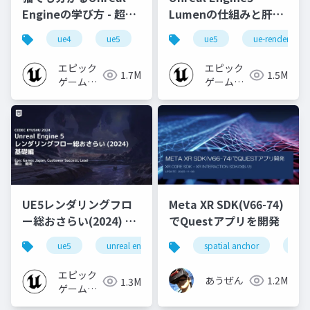
Engineの学び方 - 超初
Lumenの仕組みと肝心
心者向け編 - 2023 v1.0
なところ
ue4
ue5
ue-beginner
ue5
ue-rendering
エピック
エピック
1.7M
1.5M
ゲームズ
ゲームズ
ジャパン
ジャパン
UE5レンダリングフロ
Meta XR SDK(V66-74)
ー総おさらい(2024) 基
でQuestアプリを開発
礎編！
ue5
unreal engine
ue-rendering
spatial anchor
unit
[CEDEC+KYUSHU
2024]
エピック
あうぜん
1.2M
1.3M
ゲームズ
ジャパン