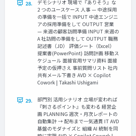
デモシナリオ 現場で『ありそう』な
28.
2 つのユースケース 人事 — 中途採用
の準備を一括で INPUT 中途エンジニ
アの採用準備をして OUTPUT 営業
— 来週の顧客訪問準備 INPUT 来週の
A 社訪問の準備をして OUTPUT 職務
記述書（JD） 評価シート（Excel）
提案書(PowerPoint) 訪問計画 移動ス
ケジュール 面接官用サマリ資料 面接
予定の仮押さえ 事前質問リスト 社内
共有メール下書き AVD × Copilot
Cowork | Takashi Ushigami
部門別 活用シナリオ 立場が変われば
29.
『刺さるポイント』も変わる 経営企
画 PLANNING 週次・月次レポートの
自動集計 → 配布まで一気通貫 IT AVD
基盤のモダナイズと 組織 AI 統制を同
時に実現 AVD × Copilot Cowork |