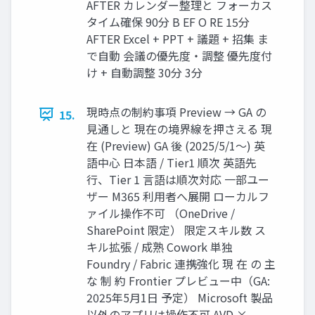
AFTER カレンダー整理と フォーカス
タイム確保 90分 B EF O RE 15分
AFTER Excel + PPT + 議題 + 招集 ま
で自動 会議の優先度・調整 優先度付
け + 自動調整 30分 3分
現時点の制約事項 Preview → GA の
15.
見通しと 現在の境界線を押さえる 現
在 (Preview) GA 後 (2025/5/1〜) 英
語中心 日本語 / Tier1 順次 英語先
行、Tier 1 言語は順次対応 一部ユー
ザー M365 利用者へ展開 ローカルフ
ァイル操作不可 （OneDrive /
SharePoint 限定） 限定スキル数 ス
キル拡張 / 成熟 Cowork 単独
Foundry / Fabric 連携強化 現 在 の 主
な 制 約 Frontier プレビュー中（GA:
2025年5月1日 予定） Microsoft 製品
以外のアプリは操作不可 AVD ×