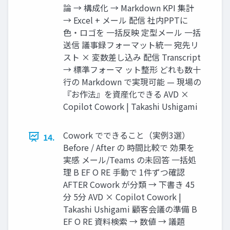
論 → 構成化 → Markdown KPI 集計
→ Excel + メール 配信 社内PPTに
色・ロゴを 一括反映 定型メール 一括
送信 議事録フォーマット統一 宛先リ
スト × 変数差し込み 配信 Transcript
→ 標準フォーマ ット整形 どれも数十
行の Markdown で実現可能 — 現場の
『お作法』を資産化できる AVD ×
Copilot Cowork | Takashi Ushigami
Cowork でできること（実例3選）
14.
Before / After の 時間比較で 効果を
実感 メール/Teams の未回答 一括処
理 B EF O RE 手動で 1件ずつ確認
AFTER Cowork が分類 → 下書き 45
分 5分 AVD × Copilot Cowork |
Takashi Ushigami 顧客会議の準備 B
EF O RE 資料検索 → 数値 → 議題