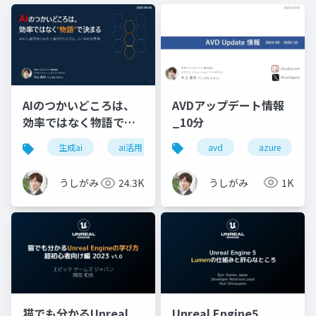
AVDアップデート情報
AIのつかいどころは、
_10分
効率ではなく物語で決
まる
avd
azure
生成ai
ai活用
働き方
プレゼン
うしがみ
1K
うしがみ
24.3K
猫でも分かるUnreal
Unreal Engine5