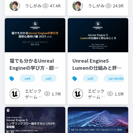
うしがみ
47.4K
うしがみ
24.9K
猫でも分かるUnreal
Unreal Engine5
Engineの学び方 - 超初
Lumenの仕組みと肝心
心者向け編 - 2023 v1.0
なところ
ue4
ue5
ue-beginner
ue5
ue-rendering
エピック
エピック
1.7M
1.5M
ゲームズ
ゲームズ
ジャパン
ジャパン