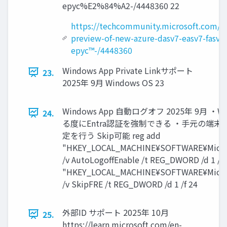
epyc%E2%84%A2-/4448360 22
https://techcommunity.microsoft.com/
preview-of-new-azure-dasv7-easv7-fasv7
epyc™-/4448360
Windows App Private Linkサポート
23.
2025年 9月 Windows OS 23
Windows App 自動ログオフ 2025年 9月 ・W
24.
る度にEntra認証を強制できる ・手元の端
定を行う Skip可能 reg add
"HKEY_LOCAL_MACHINE¥SOFTWARE¥Micro
/v AutoLogoffEnable /t REG_DWORD /d 1 /f 
"HKEY_LOCAL_MACHINE¥SOFTWARE¥Micro
/v SkipFRE /t REG_DWORD /d 1 /f 24
外部ID サポート 2025年 10月
25.
https://learn.microsoft.com/en-