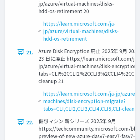
jp/azure/virtual-machines/disks-
hdd-os-retirement 20
https://learn.microsoft.com/ja-
jp/azure/virtual-machines/disks-
hdd-os-retirement
Azure Disk Encryption 廃止 2025年 9月 202
21.
23 日に廃止 https://learn.microsoft.com/ja-
jp/azure/virtual-machines/disk-encryption
tabs=CLI%2CCLI2%2CCLI3%2CCLI4%2CCLI
cleanup 21
https://learn.microsoft.com/ja-jp/azure/v
machines/disk-encryption-migrate?
tabs=CLI,CLI2,CLI3,CLI4,CLI5,CLI-cleanu
仮想マシン 新シリーズ 2025年 9月
22.
https://techcommunity.microsoft.com/bl
preview-of-new-azure-dasv7-easv7-fasv7-s