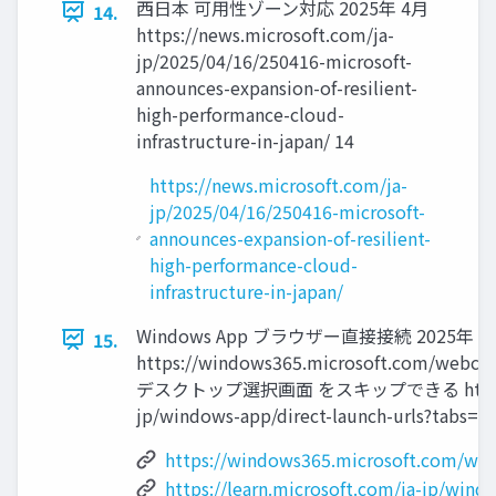
西日本 可用性ゾーン対応 2025年 4月
14.
https://news.microsoft.com/ja-
jp/2025/04/16/250416-microsoft-
announces-expansion-of-resilient-
high-performance-cloud-
infrastructure-in-japan/ 14
https://news.microsoft.com/ja-
jp/2025/04/16/250416-microsoft-
announces-expansion-of-resilient-
high-performance-cloud-
infrastructure-in-japan/
Windows App ブラウザー直接接続 2025年 5
15.
https://windows365.microsoft.com/webcli
デスクトップ選択画面 をスキップできる https://lea
jp/windows-app/direct-launch-urls?tabs=a
https://windows365.microsoft.com/web
https://learn.microsoft.com/ja-jp/wind