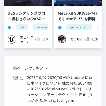
UE5レンダリングフロ
Meta XR SDK(V66-74)
ー総おさらい(2024) 基
でQuestアプリを開発
礎編！
ue5
unreal engine
ue-rendering
spatial anchor
unit
[CEDEC+KYUSHU
2024]
エピック
あうぜん
1.2M
1.3M
ゲームズ
ジャパン
各ページのテキスト
2025/10/02 2020/06 AVD Update 情報
1.
日本マイクロソフト 株式会社 2024/09
– 2025/10 cloudou.net クラウド ソリ
ューション アーキテクト 牛上 貴司 (う
しがみ たかし) @tushigami