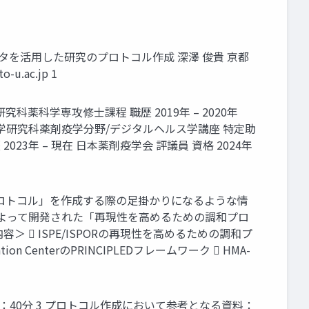
ワールドデータを活用した研究のプロトコル作成 深澤 俊貴 京都
o-u.ac.jp
1
研究科薬科学専攻修士課程 職歴 2019年 – 2020年
学大学院医学研究科薬剤疫学分野/デジタルヘルス学講座 特定助
23年 – 現在 日本薬剤疫学会 評議員 資格 2024年
プロトコル」を作成する際の足掛かりになるような情
学によって開発された「再現性を高めるための調和プロ
  ISPE/ISPORの再現性を高めるための調和プ
ation CenterのPRINCIPLEDフレームワーク  HMA-
事例：40分 3 プロトコル作成において参考となる資料：