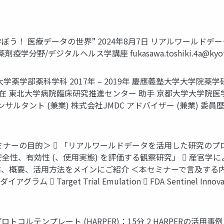
24 夏 “一緒に学ぼう！ 医療データの世界” 2024年8月7日 リアル
 薬剤疫学分野/デジタルヘルス学講座
fukasawa.toshiki.4a@kyot
塾大学薬学部薬科学科 2017年 – 2019年 慶應義塾大学大学院薬学
 2024年 – 現在 東北大学病院臨床研究推進センター 助手 京都大
ント (兼業) 株式会社JMDC アドバイザー (兼業) 委員歴 20
ミナーの目的＞  「リアルワールドデータを活用した研究の
安全性、有効性 (、使用実態) を評価する観察研究」  産官
経緯、概要、活用方法をメインにご紹介 ＜本セミナーで言及する内容＞
  Target Trial Emulation  FDA Sentinel Innov
トコルテンプレート (HARPER)：15分 2 HARPERの活用