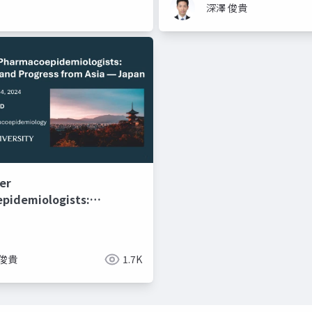
深澤 俊貴
er
pidemiologists:
es and Progress from
 俊貴
1.7K