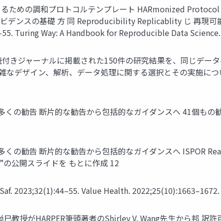
和プロトコルテンプレート HARmonized Protocol Template
デンスの基礎 方 同 Reproducibility Replicablity じ 再現可能
uring Way: A Handbook for Reproducible Data Science
ity)  査読付きジャーナルに掲載された150件の研究結果を、同
雑なデザイン、解析、データ処理に関する選択とその実施について高
告 断片的な勧告から包括的なガイダンスへ 41個もの勧告が特定された J 
片的な勧告から包括的なガイダンスへ ISPOR Real-World Evide
nfidence”の公開スライドを もとに作成 12
 2023;32(1):44–55. Value Health. 2022;25(10):1663–1672.
 尚巳教授がHARPER筆頭著者のShirley V. Wang先生から邦 