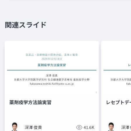
関連スライド
薬剤疫学方法論実習
レセプトデ
深澤 俊貴
41.6K
深澤