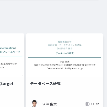
arget
データベース研究
深澤 俊貴
11.7K