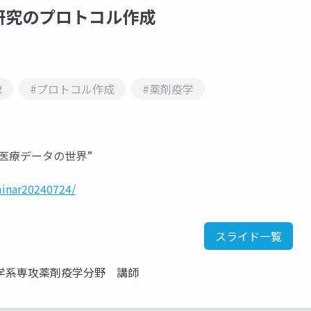
研究のプロトコル作成
R
#プロトコル作成
#薬剤疫学
ぼう！ 医療データの世界”
minar20240724/
スライド一覧
学系専攻薬剤疫学分野 講師