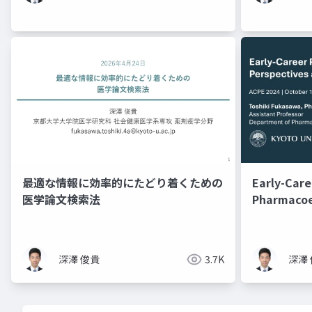
最適な情報に効率的にたどり着くための
Early-Care
医学論文検索法
Pharmacoe
Perspectiv
Asia
深澤 俊貴
3.7K
深澤