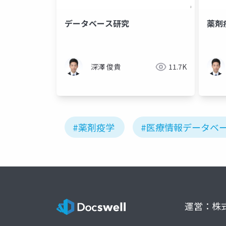
データベース研究
薬剤
深澤 俊貴
11.7K
#薬剤疫学
#医療情報データベ
運営：株