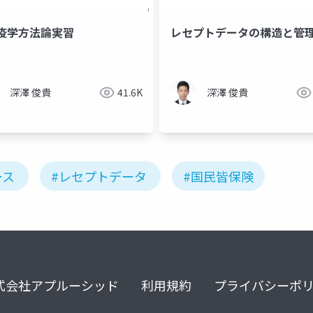
疫学方法論実習
レセプトデータの構造と管
深澤 俊貴
41.6K
深澤 俊貴
ース
#レセプトデータ
#国民皆保険
式会社アプルーシッド
利用規約
プライバシーポ