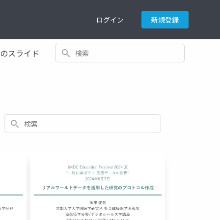
ログイン
新規登録
検索
てのスライド
検索