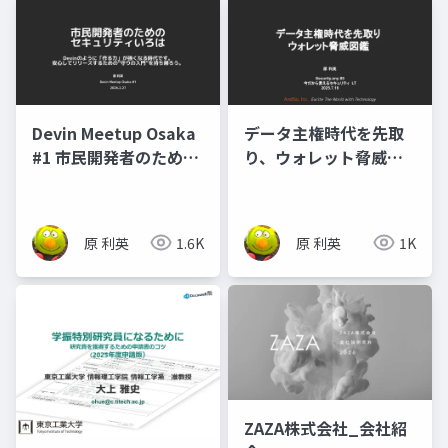
Devin Meetup Osaka
データ主権時代を先取
#1 市民開発者のための
り、ウォレット脅威図
セキュリティいろは
鑑
原 利英
1.6K
原 利英
1K
ZAZA株式会社_会社紹