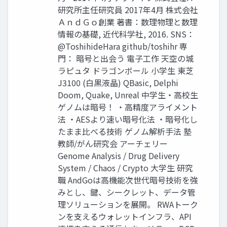
研究所主任研究員 2017年4月 株式会社
ＡｎｄＧｏ創業 著書：数理物理と数理
情報の基礎, 近代科学社, 2016. SNS：
@ToshihideHara github/toshihr 専
門： 暗号と出会う 電子工作 天空の城
ラピュタ ドラゴンボール 小学生 東芝
J3100 (白黒液晶) QBasic, Delphi
Doom, Quake, Unreal 中学生・高校生
ゲノムは暗号！ ・高精度アライメント
法 ・AESより速い暗号化法 ・暗号化し
たまま比べる技術 ゲノム解析手法 塾
教師/がん研究会 アーチェリー
Genome Analysis / Drug Delivery
System / Chaos / Crypto 大学生 研究
職 AndGoは高機能次世代暗号技術を強
みとし、鍵、シークレット、データ管
理ソリューションを展開。 RWAトーク
ンを支えるウォレットインフラ、API