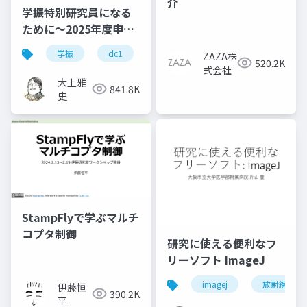
介
学振特別研究員になる
ために～2025年度申請
版
学振
dc1
dc2
jsps
pd
ZAZA株
520.2K
式会社
大上雅
841.8K
史
StampFlyで学ぶマルチ
コプタ制御
研究に使える便利なフ
リーソフト ImageJ
imagej
放射線技師
伊藤恒
390.2K
平