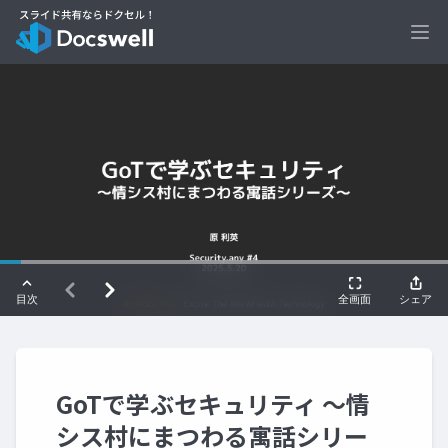
Ope
GoTで学ぶセキュリティ 〜情
シス村にまつわる寓話シリー