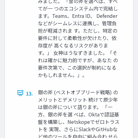
みました。 「金の斧を選べば、すべ
てが一 つのエコシステム内で完結し
ます。Teams、Entra ID、 Defender
などがシームレスに連携し、管理負
担が軽減されま す。ただし、特定の
要件に対して柔軟性が欠けたり、依
存度が 高くなるリスクがありま
す。」 女神はうなずきました。「そ
れは確かに魅力的ですが、あなた の
要件次第で、この選択が制約になる
かもしれません。」。
銀の斧 (ベストオブブリード戦略) の
13.
メリットとデメリット 続けて原少年
は銀の斧について語ります。 「一
方、銀の斧を選 べば、Oktaで認証基
盤を構築し、Netskopeでゼロトラス
トを 実現、さらにSlackやGitHubな
ど他のツールを自由に組み合わ せら