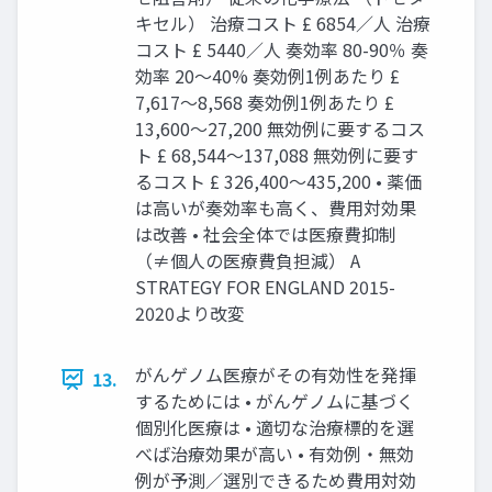
キセル） 治療コスト £ 6854／⼈ 治療
コスト £ 5440／⼈ 奏効率 80-90％ 奏
効率 20〜40% 奏効例1例あたり £
7,617〜8,568 奏効例1例あたり £
13,600〜27,200 無効例に要するコス
ト £ 68,544〜137,088 無効例に要す
るコスト £ 326,400〜435,200 • 薬価
は⾼いが奏効率も⾼く、費⽤対効果
は改善 • 社会全体では医療費抑制
（≠個⼈の医療費負担減） A
STRATEGY FOR ENGLAND 2015-
2020より改変
がんゲノム医療がその有効性を発揮
13.
するためには • がんゲノムに基づく
個別化医療は • 適切な治療標的を選
べば治療効果が⾼い • 有効例・無効
例が予測／選別できるため費⽤対効