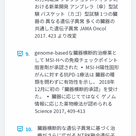
おける新薬開発 アンブレラ（傘）型試
験 バスケット（カゴ）型試験 1つの臓
器の 異なる遺伝⼦異常 多くの臓器の
共通した遺伝⼦異常 JAMA Oncol
2017. 423 より改変
genome-basedな臓器横断的治療薬と
9.
して MSI-Hへの免疫チェックポイント
阻害剤が承認された ▪ MSI-H陽性固形
がんに対する抗PD-1療法は 臓器の種
類を問わずに有効性を⽰し、 2018年
12⽉に初の「臓器横断的承認」を受け
た。 ▪ 臓器に応じてではなく ゲノム
情報に応じた薬物療法が認められる
Science 2017, 409-413
臓器横断的な遺伝⼦異常に基づく治
10.
療がさらに広がる NTRK融合遺伝⼦