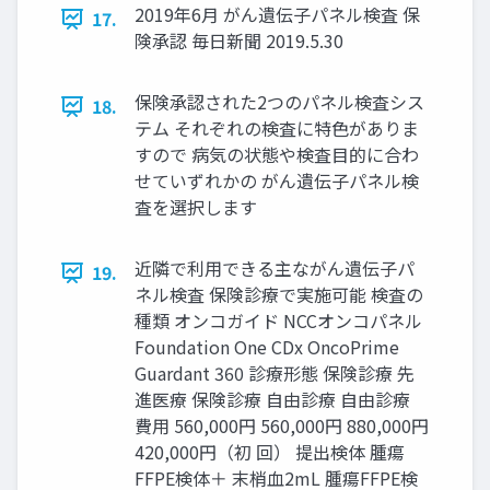
2019年6⽉ がん遺伝⼦パネル検査 保
17.
険承認 毎⽇新聞 2019.5.30
保険承認された2つのパネル検査シス
18.
テム それぞれの検査に特⾊がありま
すので 病気の状態や検査⽬的に合わ
せていずれかの がん遺伝⼦パネル検
査を選択します
近隣で利⽤できる主ながん遺伝⼦パ
19.
ネル検査 保険診療で実施可能 検査の
種類 オンコガイド NCCオンコパネル
Foundation One CDx OncoPrime
Guardant 360 診療形態 保険診療 先
進医療 保険診療 ⾃由診療 ⾃由診療
費⽤ 560,000円 560,000円 880,000円
420,000円（初 回） 提出検体 腫瘍
FFPE検体＋ 末梢⾎2mL 腫瘍FFPE検