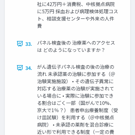
社に42万円＋消費税、中核拠点病院
に5万円 採⾎および病理検体処理コス
ト、相談⽀援センターや外来の⼈件
費
パネル検査後の 治療薬へのアクセス
33.
は どのようになっていますか？
がん遺伝⼦パネル検査の後の治療の
34.
流れ 未承認薬の治験に参加する（＠
治験実施施設） • その遺伝⼦異常に
対応する治療薬の治験が実施されて
いる場合に • 実際に治験に参加でき
る割合はごく⼀部（国がんで10%、
京⼤で1％？） 患者申出療養制度（受
け⽫試験）を利⽤する（＠中核拠点
病院） • 未承認の薬剤を混合診療に
近い形で利⽤できる制度（⼀定の費