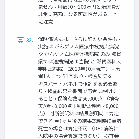
ません • ⽉額30〜100万円と治療費が
⾮常に⾼額になる可能性があること
に注意
保険償還には、さらに細かい条件も •
32.
実施は がんゲノム医療中核拠点病院
や がんゲノム医療連携病院 のみ 滋賀
県では連携病院は 当院 と 滋賀医科⼤
学附属病院 （2019年10⽉現在） • 患
者1⼈につき1回限り • 検査結果をエ
キスパートパネルで検討する必要あ
り • 検査結果を書⾯で患者に説明す
ること • 保険点数は56,000点 （検査
実施料 8,000点＋判断説明料 48,000
点） 判断説明料は結果説明時に算定
できる ＝1ヶ⽉後の結果説明時に患者
死亡の場合は算定不可 （DPC病院に
⼊院中の場合算定できない） 検査会