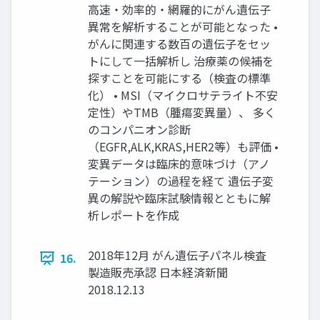
⾼速・効率的・網羅的にがん遺伝⼦
異常を解析することが可能となった •
がんに関連する数百の遺伝⼦をセッ
トにして⼀括解析し 治療薬の候補を
探すことを可能にする（検査の標準
化） • MSI（マイクロサテライト不安
定性）やTMB（腫瘍変異量）、 多く
のコンパニオン診断
（EGFR,ALK,KRAS,HER2等）も評価 •
変異データは臨床的意味づけ（アノ
テーション）の過程を経て 遺伝⼦変
異の解説や臨床試験情報とともに解
析レポートを作成
2018年12⽉ がん遺伝⼦パネル検査
16.
製造販売承認 ⽇本経済新聞
2018.12.13