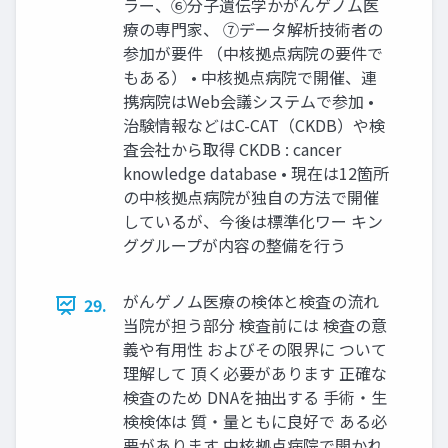
ラー、⑥分⼦遺伝学かがんゲノム医
療の専⾨家、 ⑦データ解析技術者の
参加が要件 （中核拠点病院の要件で
もある） • 中核拠点病院で開催、連
携病院はWeb会議システムで参加 •
治験情報などはC-CAT（CKDB）や検
査会社から取得 CKDB : cancer
knowledge database • 現在は12箇所
の中核拠点病院が独⾃の⽅法で開催
しているが、今後は標準化ワー キン
ググループが内容の整備を⾏う
がんゲノム医療の検体と検査の流れ
29.
当院が担う部分 検査前には 検査の意
義や有⽤性 およびその限界に ついて
理解して 頂く必要があります 正確な
検査のため DNAを抽出する ⼿術・⽣
検検体は 質・量ともに良好で ある必
要があります 中核拠点病院で開かれ