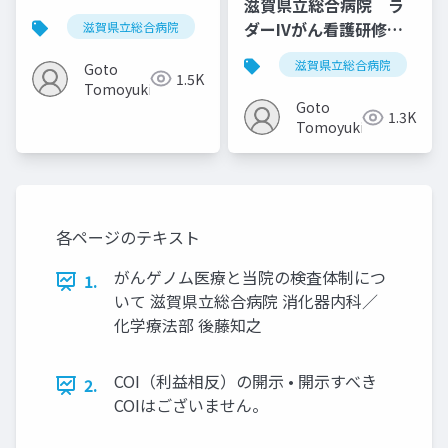
滋賀県立総合病院 ラ
療について）20210130
ダーIVがん看護研修
滋賀県立総合病院
がん薬物療法
がんゲノム医療
20211004
滋賀県立総合病院
Goto
1.5K
Tomoyuki
Goto
1.3K
Tomoyuki
各ページのテキスト
がんゲノム医療と当院の検査体制につ
1.
いて 滋賀県⽴総合病院 消化器内科／
化学療法部 後藤知之
COI（利益相反）の開⽰ • 開⽰すべき
2.
COIはございません。