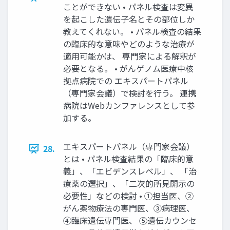
ことができない • パネル検査は変異
を起こした遺伝⼦名とその部位しか
教えてくれない。 • パネル検査の結果
の臨床的な意味やどのような治療が
適⽤可能かは、 専⾨家による解釈が
必要となる。 • がんゲノム医療中核
拠点病院での エキスパートパネル
（専⾨家会議）で検討を⾏う。 連携
病院はWebカンファレンスとして参
加する。
エキスパートパネル（専⾨家会議）
28.
とは • パネル検査結果の「臨床的意
義」、「エビデンスレベル」、 「治
療薬の選択」、「⼆次的所⾒開⽰の
必要性」などの検討 • ①担当医、②
がん薬物療法の専⾨医、③病理医、
④臨床遺伝専⾨医、 ⑤遺伝カウンセ