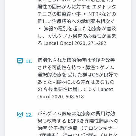
陽性の固形がんに対する エヌトレク
チニブの腫瘍縮⼩率 ▪ NTRKなどの
新しい治療標的への承認薬も相次ぐ
▪ 臓器の種別を超えた治療薬が普及
し、 がんゲノム検査の必要性が⾼ま
る Lancet Oncol 2020, 271-282
個別化された標的治療は予後を改善
11.
させる可能性を持つ • 膵癌でゲノム
選択的治療を 受けた群はOSが良好で
あった • 臓器による差異はあるもの
の 今後重要性は増してゆく Lancet
Oncol 2020, 508-518
がんゲノム医療は治療薬の費⽤対効
12.
果も改善する EGFR変異陽性肺癌への
治療 分⼦標的治療 （チロシンキナー
ゼ阻害剤） 従来の化学療法 （ドセタ