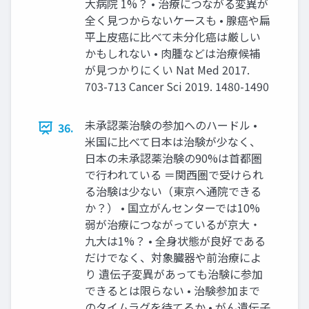
⼤病院 1%？ • 治療につながる変異が
全く⾒つからないケースも • 腺癌や扁
平上⽪癌に⽐べて未分化癌は厳しい
かもしれない • ⾁腫などは治療候補
が⾒つかりにくい Nat Med 2017.
703-713 Cancer Sci 2019. 1480-1490
未承認薬治験の参加へのハードル •
36.
⽶国に⽐べて⽇本は治験が少なく、
⽇本の未承認薬治験の90%は⾸都圏
で⾏われている ＝関⻄圏で受けられ
る治験は少ない（東京へ通院できる
か？） • 国⽴がんセンターでは10%
弱が治療につながっているが京⼤・
九⼤は1%？ • 全⾝状態が良好である
だけでなく、対象臓器や前治療によ
り 遺伝⼦変異があっても治験に参加
できるとは限らない • 治験参加まで
のタイムラグを待てるか • がん遺伝⼦