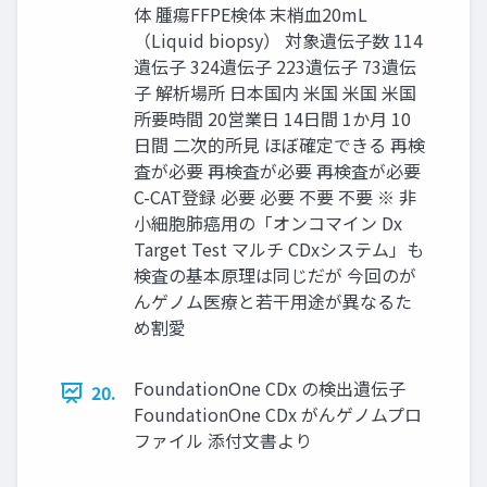
体 腫瘍FFPE検体 末梢⾎20mL
（Liquid biopsy） 対象遺伝⼦数 114
遺伝⼦ 324遺伝⼦ 223遺伝⼦ 73遺伝
⼦ 解析場所 ⽇本国内 ⽶国 ⽶国 ⽶国
所要時間 20営業⽇ 14⽇間 1か⽉ 10
⽇間 ⼆次的所⾒ ほぼ確定できる 再検
査が必要 再検査が必要 再検査が必要
C-CAT登録 必要 必要 不要 不要 ※ ⾮
⼩細胞肺癌⽤の「オンコマイン Dx
Target Test マルチ CDxシステム」も
検査の基本原理は同じだが 今回のが
んゲノム医療と若⼲⽤途が異なるた
め割愛
FoundationOne CDx の検出遺伝⼦
20.
FoundationOne CDx がんゲノムプロ
ファイル 添付⽂書より