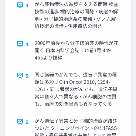
がん薬物療法の進歩を⽀える両輪 検査
3.
技術の進歩 標的治療の開発 • 病態の解
明 • 分⼦標的治療薬の開発 • ゲノム解
析技術の進歩 • 併⽤療法の開発
2000年前後から分⼦標的薬の時代が花
4.
開く ⽇本内科学会誌 104巻3号 449-
455より抜粋
同じ臓器のがんでも、遺伝⼦異常の種
5.
類は多彩 J Clin Oncol 2010, 1254-
1261 • 同じ臓器のがんでも、遺伝⼦異
常は個々⼈で異なる • がん細胞の性質
も、治療の効き具合も異なってくる
がん遺伝⼦異常と分⼦標的治療が結び
6.
ついた ターニングポイント的なIPASS
試験 • 遺伝⼦異常の有無によって効果