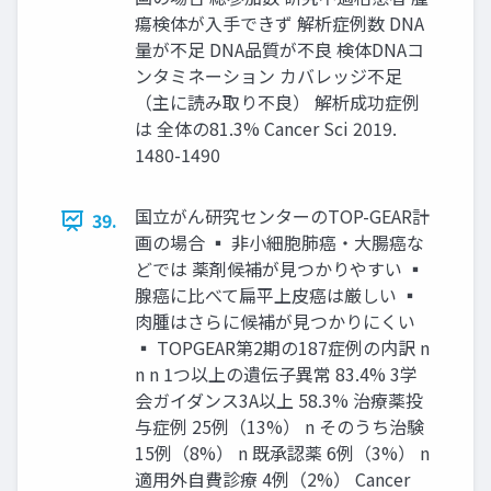
瘍検体が⼊⼿できず 解析症例数 DNA
量が不⾜ DNA品質が不良 検体DNAコ
ンタミネーション カバレッジ不⾜
（主に読み取り不良） 解析成功症例
は 全体の81.3% Cancer Sci 2019.
1480-1490
国⽴がん研究センターのTOP-GEAR計
39.
画の場合 ▪ ⾮⼩細胞肺癌・⼤腸癌な
どでは 薬剤候補が⾒つかりやすい ▪
腺癌に⽐べて扁平上⽪癌は厳しい ▪
⾁腫はさらに候補が⾒つかりにくい
▪ TOPGEAR第2期の187症例の内訳 n
n n 1つ以上の遺伝⼦異常 83.4% 3学
会ガイダンス3A以上 58.3% 治療薬投
与症例 25例（13%） n そのうち治験
15例（8%） n 既承認薬 6例（3%） n
適⽤外⾃費診療 4例（2%） Cancer