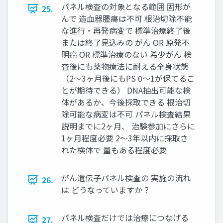
パネル検査の対象となる範囲 固形が
25.
んで 造⾎器腫瘍は不可 根治切除不能
な進⾏・再発病変で 標準治療終了後
または終了⾒込みの がん OR 原発不
明癌 OR 標準治療のない 希少がん 検
査後にも薬物療法に耐える全⾝状態
（2〜3ヶ⽉後にもPS 0〜1が保てるこ
とが期待できる） DNA抽出可能な検
体があるか、今後採取できる 根治切
除可能な病変は不可 パネル検査結果
説明までに2ヶ⽉、 治験参加にさらに
1ヶ⽉程度必要 2〜3年以内に採取さ
れた検体で 量もある程度必要
がん遺伝⼦パネル検査の 実施の流れ
26.
は どうなっていますか？
パネル検査だけでは治療につなげる
27.