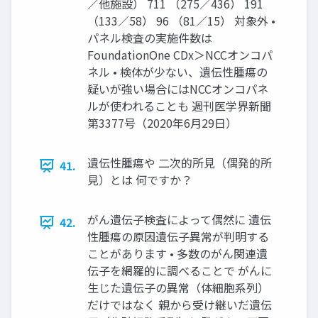
／他施設） 711 （275／436） 191
（133／58） 96 （81／15） 対象外 •
パネル検査の実施件数は
FoundationOne CDx＞NCCオンコパ
ネル • 検体が少ない、遺伝性腫瘍の
疑いが強い場合にはNCCオンコパネ
ルが使われることも 週刊医学界新聞
第3377号（2020年6⽉29⽇）
遺伝性腫瘍や ⼆次的所⾒（偶発的所
41.
⾒）とは 何ですか？
がん遺伝⼦検査によって偶然に 遺伝
42.
性腫瘍の原因遺伝⼦異常が判明する
ことがあります • 多数のがん関連遺
伝⼦を網羅的に調べることで がんに
⽣じた遺伝⼦の異常（体細胞系列）
だけではなく 親から受け継いだ遺伝