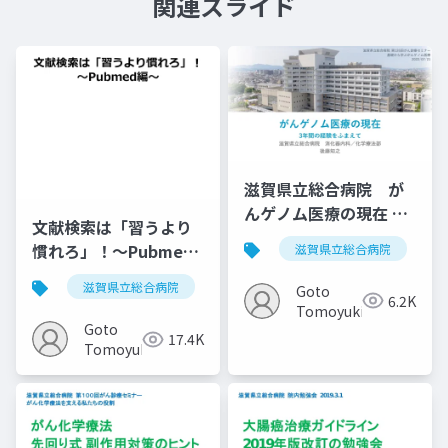
関連スライド
滋賀県立総合病院 が
んゲノム医療の現在 3
文献検索は「習うより
年間の経験をふまえて
慣れろ」！〜Pubmed
滋賀県立総合病院
20220721
編〜
滋賀県立総合病院
抄読会
論文
pubmed
Goto
6.2K
Tomoyuki
Goto
17.4K
Tomoyuki