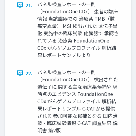
パネル検査レポートの⼀例
21.
（FoundationOne CDx） 患者の臨床
情報 当該臓器での 治療薬 TMB（腫
瘍変異量） MSI 検出された 遺伝⼦異
常 実施中の臨床試験 他臓器で 承認さ
れている 治療薬 FoundationOne
CDx がんゲノムプロファイル 解析結
果レポートサンプルより
パネル検査レポートの⼀例
22.
（FoundationOne CDx） 検出された
遺伝⼦に 関する主な治療薬候補や 現
時点のエビデンス FoundationOne
CDx がんゲノムプロファイル 解析結
果レポートサンプル C-CATから提供
される 参加可能な候補となる 国内治
験・臨床試験情報 C-CAT 調査結果 説
明書 第2版