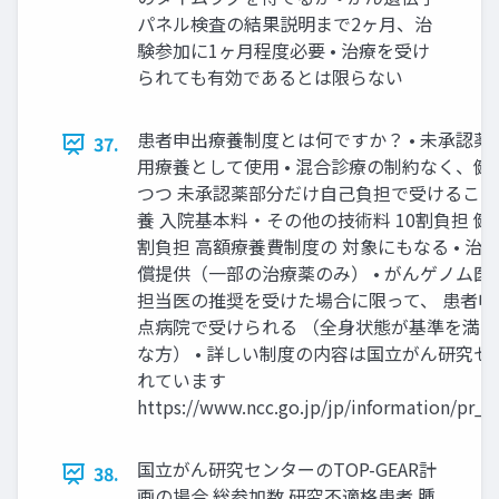
パネル検査の結果説明まで2ヶ⽉、治
験参加に1ヶ⽉程度必要 • 治療を受け
られても有効であるとは限らない
患者申出療養制度とは何ですか？ • 未承認
37.
⽤療養として使⽤ • 混合診療の制約なく、
つつ 未承認薬部分だけ⾃⼰負担で受けること
養 ⼊院基本料・その他の技術料 10割負担 健康
割負担 ⾼額療養費制度の 対象にもなる • 治
償提供（⼀部の治療薬のみ） • がんゲノム
担当医の推奨を受けた場合に限って、 患者
点病院で受けられる （全⾝状態が基準を満
な⽅） • 詳しい制度の内容は国⽴がん研究
れています
https://www.ncc.go.jp/jp/information/pr_r
国⽴がん研究センターのTOP-GEAR計
38.
画の場合 総参加数 研究不適格患者 腫