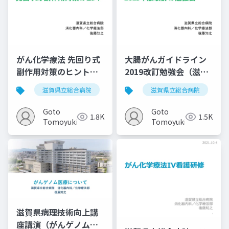
がん化学療法 先回り式
大腸がんガイドライン
副作用対策のヒント
2019改訂勉強会（滋賀
（滋賀県立総合病院が
県立総合病院）
滋賀県立総合病院
がん薬物療法
滋賀県立総合病院
腫瘍内科
ん診療セミナー）
20190227
20180524
Goto
Goto
1.8K
1.5K
Tomoyuki
Tomoyuki
滋賀県病理技術向上講
座講演（がんゲノム医