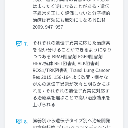
はまったく逆になることがある • 遺伝
⼦異常を正しく評価しないと分⼦標的
治療は有効にも無効にもなる NEJM
2009. 947−957
それぞれの遺伝⼦異常に応じた治療薬
7.
を 使い分けることができるようになり
つつある BRAF阻害剤 EGFR阻害剤
HER2抗体 RET阻害剤 ALK阻害剤
ROS1/TRK阻害剤 Transl Lung Cancer
Res 2015. 156-164 より改変 • 様々な
がんの遺伝⼦異常が次々と明らかにさ
れる • それぞれの遺伝⼦異常に対応す
る治療薬を選ぶことで⾼い治療効果を
上げられる
臓器別から遺伝⼦タイプ別へ治療開発
8.
の⽅向転換 プレシジョンメディシンに