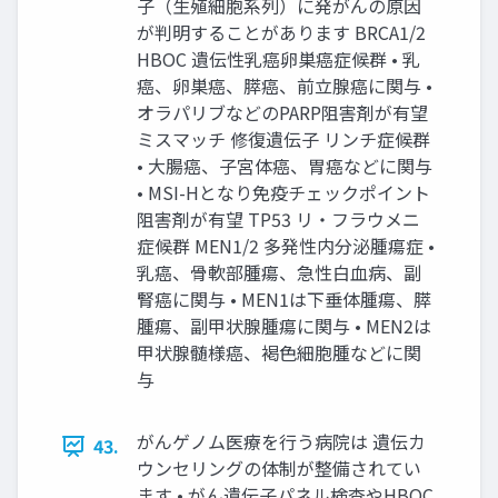
⼦（⽣殖細胞系列）に発がんの原因
が判明することがあります BRCA1/2
HBOC 遺伝性乳癌卵巣癌症候群 • 乳
癌、卵巣癌、膵癌、前⽴腺癌に関与 •
オラパリブなどのPARP阻害剤が有望
ミスマッチ 修復遺伝⼦ リンチ症候群
• ⼤腸癌、⼦宮体癌、胃癌などに関与
• MSI-Hとなり免疫チェックポイント
阻害剤が有望 TP53 リ・フラウメニ
症候群 MEN1/2 多発性内分泌腫瘍症 •
乳癌、⾻軟部腫瘍、急性⽩⾎病、副
腎癌に関与 • MEN1は下垂体腫瘍、膵
腫瘍、副甲状腺腫瘍に関与 • MEN2は
甲状腺髄様癌、褐⾊細胞腫などに関
与
がんゲノム医療を⾏う病院は 遺伝カ
43.
ウンセリングの体制が整備されてい
ます • がん遺伝⼦パネル検査やHBOC