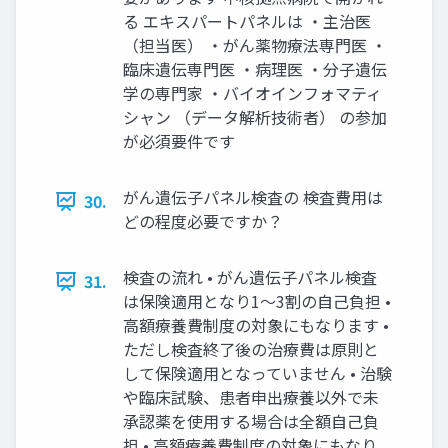
る エキスパートパネルは ・主治医
（担当医） ・がん薬物療法専⾨医 ・
臨床遺伝専⾨医 ・病理医 ・分⼦遺伝
学の専⾨家 ・バイオインフォマティ
シャン （データ解析技術者） の参加
が必須要件です
がん遺伝⼦パネル検査の 検査費⽤は
30.
どの程度必要ですか？
検査の流れ • がん遺伝⼦パネル検査
31.
は保険適⽤となり1〜3割の⾃⼰負担 •
⾼額療養費制度の対象にもなります •
ただし検査終了後の治療費は原則と
して保険適⽤となっていません • 治験
や臨床試験、患者申出療養以外で未
承認薬を使⽤する場合は全額⾃⼰負
担 • ⾼額療養費制度の対象にもなり