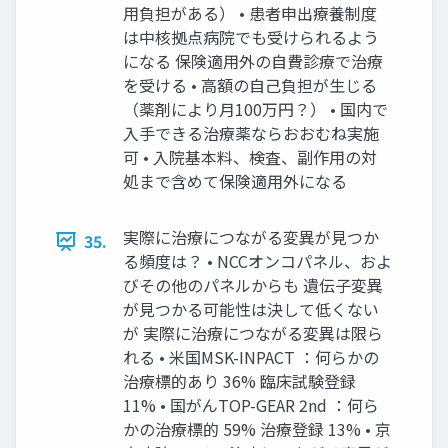
⽤負担がある） • 患者申出療養制度
は中核拠点病院でも受けられるよう
になる 保険適⽤外の⾃費診療で治療
を受ける • ⾼額の⾃⼰負担が⽣じる
（薬剤により⽉100万円？） • 国内で
⼊⼿できる治療薬ならおおむね実施
可 • ⼊院基本料、検査、副作⽤の対
処まで含めて保険適⽤外になる
実際に治療につながる変異が⾒つか
35.
る頻度は？ • NCCオンコパネル、およ
びその他のパネルからも 遺伝⼦変異
が⾒つかる可能性は決して低くない
が 実際に治療につながる変異は限ら
れる • ⽶国MSK-INPACT ：何らかの
治療標的あり 36% 臨床試験登録
11% • 国がんTOP-GEAR 2nd ：何ら
かの治療標的 59% 治療登録 13% • 京