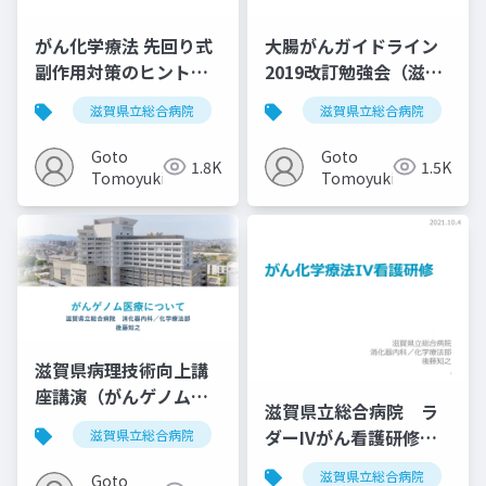
がん化学療法 先回り式
大腸がんガイドライン
副作用対策のヒント
2019改訂勉強会（滋賀
（滋賀県立総合病院が
県立総合病院）
滋賀県立総合病院
がん薬物療法
滋賀県立総合病院
腫瘍内科
ん診療セミナー）
20190227
20180524
Goto
Goto
1.8K
1.5K
Tomoyuki
Tomoyuki
滋賀県病理技術向上講
座講演（がんゲノム医
滋賀県立総合病院 ラ
療について）20210130
ダーIVがん看護研修
滋賀県立総合病院
がん薬物療法
がんゲノム医療
20211004
滋賀県立総合病院
Goto