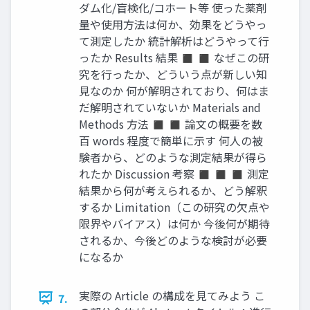
ダム化/盲検化/コホート等 使った薬剤
量や使用方法は何か、効果をどうやっ
て測定したか 統計解析はどうやって行
ったか Results 結果 ◼ ◼ なぜこの研
究を行ったか、どういう点が新しい知
見なのか 何が解明されており、何はま
だ解明されていないか Materials and
Methods 方法 ◼ ◼ 論文の概要を数
百 words 程度で簡単に示す 何人の被
験者から、どのような測定結果が得ら
れたか Discussion 考察 ◼ ◼ ◼ 測定
結果から何が考えられるか、どう解釈
するか Limitation（この研究の欠点や
限界やバイアス）は何か 今後何が期待
されるか、今後どのような検討が必要
になるか
実際の Article の構成を見てみよう こ
7.