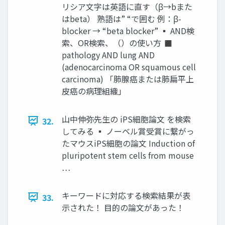
リシア文字は英語に直す（β→bまた
はbeta） 熟語は” “で囲む 例：β-
blocker → “beta blocker” ▪ AND検
索、OR検索、（）の使い方 ◼
pathology AND lung AND
(adenocarcinoma OR squamous cell
carcinoma) 「肺腺癌または肺扁平上
皮癌の病理組織」
山中伸弥先生の iPS細胞論文 を検索
32.
してみる ▪ ノーベル賞受賞に繋がっ
たマウスiPS細胞の論文 Induction of
pluripotent stem cells from mouse
…
キーワードに対応する検索結果が表
33.
示された！ 目的の論文があった！