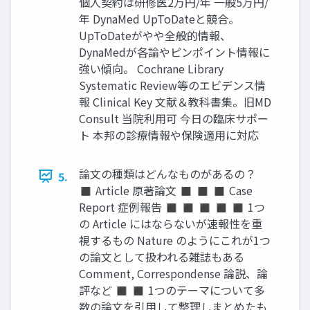
個人契約は研修医2万円/年 一般5万円/
年 DynaMed UpToDateと競合。
UpToDateがやや全般的情報、
DynaMedが各論やピンポイント情報に
強い傾向。 Cochrane Library
Systematic Review等のエビデンス情
報 Clinical Key 文献＆教科書集。旧MD
Consult 当院利用可 今日の臨床サポー
ト 本邦の診療情報や保険適用に対応
論文の種類はどんなものがあるの？
5.
◼ Article 原著論文 ◼ ◼ ◼ Case
Report 症例報告 ◼ ◼ ◼ ◼ ◼ 1つ
の Article にはならないが速報性を重
視するもの Nature のようにこれが1つ
の論文として扱われる雑誌もある
Comment, Correspondense 論説、論
評など ◼ ◼ 1つのテーマについて多
数の論文を引用して整理しまとめたも