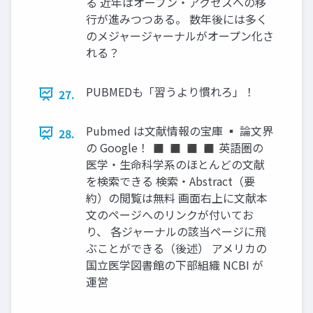
る 近年はオープン・アクセスへの移
行が進みつつある。 数年後には多く
のメジャージャーナルがオープン化さ
れる？
PUBMEDも「習うより慣れろ」！
27.
Pubmed は文献情報の宝庫 ▪ 論文界
28.
の Google！ ◼ ◼ ◼ ◼ 英語圏の
医学・生命科学系のほとんどの文献
を検索できる 検索・Abstract（要
約）の閲覧は無料 画面右上に文献本
文のページへのリンクが付いてお
り、 各ジャーナルの該当ページに飛
ぶことができる（後述） アメリカの
国立医学図書館の下部組織 NCBI が
運営