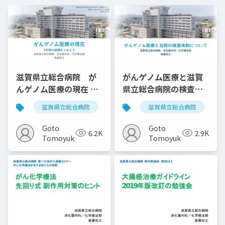
滋賀県立総合病院 が
がんゲノム医療と滋賀
んゲノム医療の現在 3
県立総合病院の検査体
年間の経験をふまえて
制について
滋賀県立総合病院
がんゲノム医療
滋賀県立総合病院
がん遺伝子パ
20220721
Goto
Goto
6.2K
2.9K
Tomoyuki
Tomoyuki