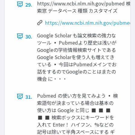
https://www.ncbi.nlm.nih.gov/pubmed 検
29.
索窓 データベース 種類 カスタマイズ
https://www.ncbi.nlm.nih.gov/pubmed
Google Scholar も論文検索の強力な
30.
ツール ▪ Pubmedより歴史は浅いが
Googleの学術情報検索サイトである
Google Scholarを使う人も増えてき
ている ▪ 今回はPubmedメインでお
話をするのでGoogleのことはまたの
機会 に・・・
Pubmed の使い方を見てみよう ▪ 検
31.
索語句が決まっている場合は基本の
使い方は Google と同じ ◼ ◼ ◼
◼ ◼ 検索ボックスにキーワードを
入れて Enter！ ハイフン、%などの
記号は除いて半角スペースにする ギ