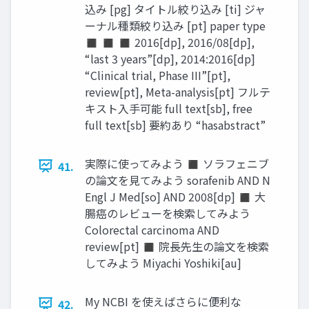
込み [pg] タイトル絞り込み [ti] ジャ
ーナル種類絞り込み [pt] paper type
◼ ◼ ◼ 2016[dp], 2016/08[dp],
“last 3 years”[dp], 2014:2016[dp]
“Clinical trial, Phase III”[pt],
review[pt], Meta-analysis[pt] フルテ
キスト入手可能 full text[sb], free
full text[sb] 要約あり “hasabstract”
実際に使ってみよう ◼ ソラフェニブ
41.
の論文を見てみよう sorafenib AND N
Engl J Med[so] AND 2008[dp] ◼ 大
腸癌のレビューを検索してみよう
Colorectal carcinoma AND
review[pt] ◼ 院長先生の論文を検索
してみよう Miyachi Yoshiki[au]
My NCBI を使えばさらに便利な
42.