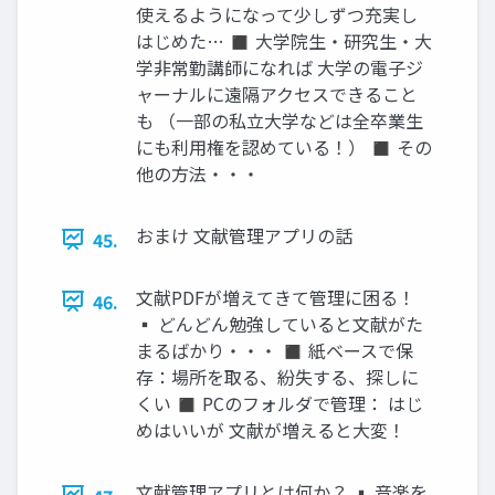
使えるようになって少しずつ充実し
はじめた… ◼ 大学院生・研究生・大
学非常勤講師になれば 大学の電子ジ
ャーナルに遠隔アクセスできること
も （一部の私立大学などは全卒業生
にも利用権を認めている！） ◼ その
他の方法・・・
おまけ 文献管理アプリの話
45.
文献PDFが増えてきて管理に困る！
46.
▪ どんどん勉強していると文献がた
まるばかり・・・ ◼ 紙ベースで保
存：場所を取る、紛失する、探しに
くい ◼ PCのフォルダで管理： はじ
めはいいが 文献が増えると大変！
文献管理アプリとは何か？ ▪ 音楽を