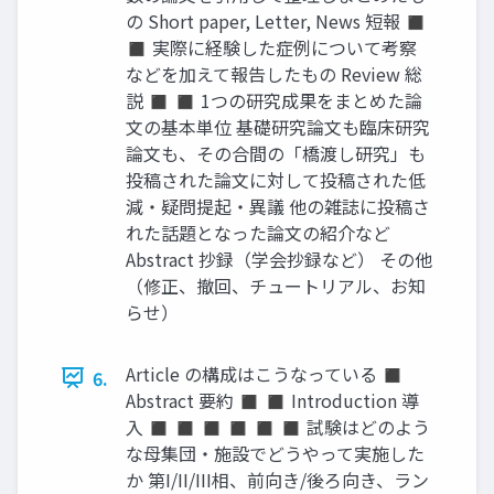
の Short paper, Letter, News 短報 ◼
◼ 実際に経験した症例について考察
などを加えて報告したもの Review 総
説 ◼ ◼ 1つの研究成果をまとめた論
文の基本単位 基礎研究論文も臨床研究
論文も、その合間の「橋渡し研究」も
投稿された論文に対して投稿された低
減・疑問提起・異議 他の雑誌に投稿さ
れた話題となった論文の紹介など
Abstract 抄録（学会抄録など） その他
（修正、撤回、チュートリアル、お知
らせ）
Article の構成はこうなっている ◼
6.
Abstract 要約 ◼ ◼ Introduction 導
入 ◼ ◼ ◼ ◼ ◼ ◼ 試験はどのよう
な母集団・施設でどうやって実施した
か 第I/II/III相、前向き/後ろ向き、ラン