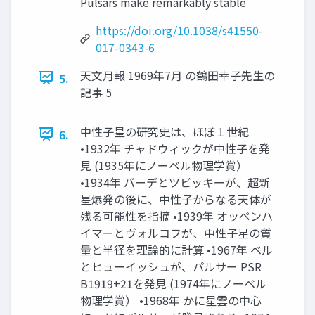
Pulsars make remarkably stable
https://doi.org/10.1038/s41550-
017-0343-6
天文月報 1969年7月 の鶴田幸子先生の
5.
記事 5
中性子星の研究史は、ほぼ１世紀
6.
•1932年 チャドウィックが中性子を発
見 (1935年にノーベル物理学賞）
•1934年 バーデとツビッキーが、超新
星爆発の後に、中性子からなる天体が
残る可能性を指摘 •1939年 オッペンハ
イマーとヴォルコフが、中性子星の質
量と半径を理論的に計算 •1967年 ベル
とヒューイッシュが、パルサー PSR
B1919+21を発見 (1974年にノーベル
物理学賞） •1968年 かに星雲の中心