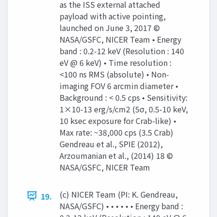
as the ISS external attached
payload with active pointing,
launched on June 3, 2017 ©
NASA/GSFC, NICER Team • Energy
band : 0.2-12 keV (Resolution : 140
eV @ 6 keV) • Time resolution :
<100 ns RMS (absolute) • Non-
imaging FOV 6 arcmin diameter •
Background : < 0.5 cps • Sensitivity:
1×10-13 erg/s/cm2 (5σ, 0.5-10 keV,
10 ksec exposure for Crab-like) •
Max rate: ~38,000 cps (3.5 Crab)
Gendreau et al., SPIE (2012),
Arzoumanian et al., (2014) 18 ©
NASA/GSFC, NICER Team
(c) NICER Team (PI: K. Gendreau,
19.
NASA/GSFC) • • • • • • Energy band :