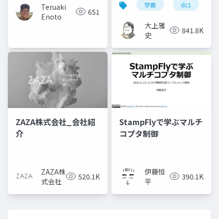
Remark
学振
dc1
Teruaki
651
Enoto
大上雅
841.8K
史
ZAZA株式会社_会社紹
StampFlyで学ぶマルチ
介
コプタ制御
ZAZA株
伊藤恒
520.1K
390.1K
式会社
平