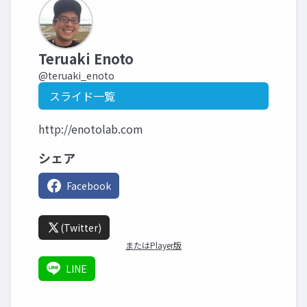
Teruaki Enoto
@teruaki_enoto
スライド一覧
http://enotolab.com
シェア
Facebook
(Twitter)
またはPlayer版
LINE