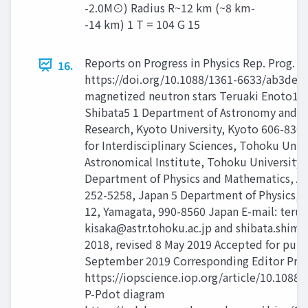
-2.0M⊙) Radius R~12 km (~8 km-
-14 km) 1 T = 104 G 15
Reports on Progress in Physics Rep. Prog. P
16.
https://doi.org/10.1088/1361-6633/ab3def R
magnetized neutron stars Teruaki Enoto1 , 
Shibata5 1 Department of Astronomy and T
Research, Kyoto University, Kyoto 606-8302,
for Interdisciplinary Sciences, Tohoku Univ
Astronomical Institute, Tohoku University,
Department of Physics and Mathematics, Ao
252-5258, Japan 5 Department of Physics, Y
12, Yamagata, 990-8560 Japan E-mail:
terua
kisaka@astr.tohoku.ac.jp
and
shibata.shim
2018, revised 8 May 2019 Accepted for publ
September 2019 Corresponding Editor Pro
https://iopscience.iop.org/article/10.108
P-Pdot diagram