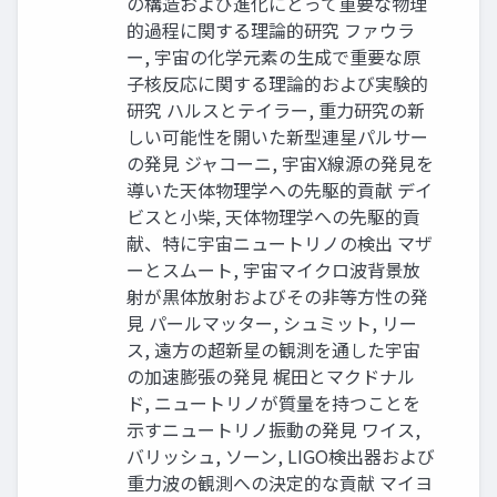
の構造および進化にとって重要な物理
的過程に関する理論的研究 ファウラ
ー, 宇宙の化学元素の生成で重要な原
子核反応に関する理論的および実験的
研究 ハルスとテイラー, 重力研究の新
しい可能性を開いた新型連星パルサー
の発見 ジャコーニ, 宇宙X線源の発見を
導いた天体物理学への先駆的貢献 デイ
ビスと小柴, 天体物理学への先駆的貢
献、特に宇宙ニュートリノの検出 マザ
ーとスムート, 宇宙マイクロ波背景放
射が黒体放射およびその非等方性の発
見 パールマッター, シュミット, リー
ス, 遠方の超新星の観測を通した宇宙
の加速膨張の発見 梶田とマクドナル
ド, ニュートリノが質量を持つことを
示すニュートリノ振動の発見 ワイス,
バリッシュ, ソーン, LIGO検出器および
重力波の観測への決定的な貢献 マイヨ