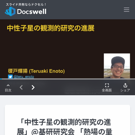
Ope
「中性子星の観測的研究の進
展」@基研研究会 「熱場の量