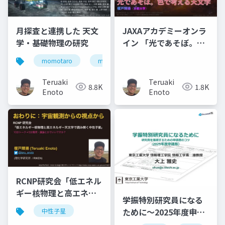
月探査と連携した 天文
JAXAアカデミーオンラ
学・基礎物理の研究
イン 「光であそぼ。色
で考える天文学」
momotaro
moon
Teruaki
Teruaki
8.8K
1.8K
Enoto
Enoto
RCNP研究会「低エネル
ギー核物理と高エネル
学振特別研究員になる
ギー天文学で読み解く
ために～2025年度申請
中性子星
中性子星」Closing
版