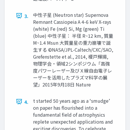
中性子星 (Neutron star) Supernova
3.
Remnant Cassiopeia A 4-6 keV X-rays
(white) Fe (red) Si, Mg (green) Ti
(blue) 中性子星： 半径 R~12 km, 質量
M~1.4 Msun 大質量星の重力崩壊で誕
生する ©NASA/JPL-Caltech/CXC/SAO,
Grefenstette et al., 2014, 榎戸輝揚,
物理学会・領域2シンポジウム「高強
度パワーレーザー及びＸ線自由電子レ
ーザーを活用したプラズマ科学の展
望」2015年9月18日 Nature
t started 50 years ago as a ‘smudge’
4.
on paper has flourished into a
fundamental field of astrophysics
replete unexpected applications and
exciting discoveries. To celebrate