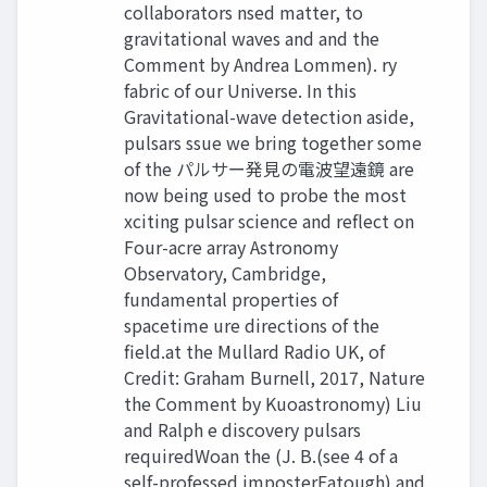
collaborators nsed matter, to
gravitational waves and and the
Comment by Andrea Lommen). ry
fabric of our Universe. In this
Gravitational-wave detection aside,
pulsars ssue we bring together some
of the パルサー発見の電波望遠鏡 are
now being used to probe the most
xciting pulsar science and reflect on
Four-acre array Astronomy
Observatory, Cambridge,
fundamental properties of
spacetime ure directions of the
field.at the Mullard Radio UK, of
Credit: Graham Burnell, 2017, Nature
the Comment by Kuoastronomy) Liu
and Ralph e discovery pulsars
requiredWoan the (J. B.(see 4 of a
self-professed imposterEatough) and