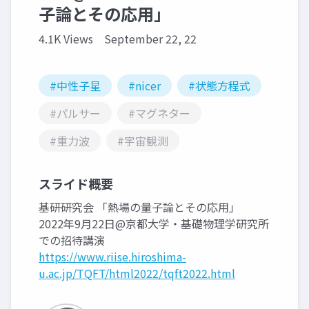
子論とその応用」
4.1K Views
September 22, 22
#中性子星
#nicer
#状態方程式
#パルサー
#マグネター
#重力波
#宇宙観測
スライド概要
基研研究会 「熱場の量子論とその応用」
2022年9月22日@京都大学・基礎物理学研究所
での招待講演
https://www.riise.hiroshima-
u.ac.jp/TQFT/html2022/tqft2022.html