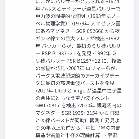
に、かにパルサーが発見される •1974
年 ハルスとテイラーが連星パルサーで
重力波の間接的な証明（1993年にノー
ベル物理学賞） •1979年 大マゼラン雲
にあるマグネター SGR 0526­66 から軟
ガンマ線での巨大フレアが検出 •1982
年 バッカーらが、最初のミリ秒パルサ
ー PSR B1937+21 を発見 •1992年 ミ
リ秒パルサー PSR B1257+12 に、複数
の惑星が発見 •2007年 ロリマーらが、
パークス電波望遠鏡のアーカイブデー
タに最初の高速電波バーストを発見
•2017年 LIGO と Virgo が連星中性子星
の合体にともなう重力波イベント
GW170817 を検出 •2020年 銀河系内の
マグネター SGR 1935+2154 から FRB
とＸ線バーストが同時に観測 6 発見よ
り30年以上も前から、中性子星の内部
構造や質量と半径の理論計算 → 宇宙