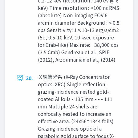
0.2-12 keV (Resolution : 140 eV @ 6
keV) Time resolution : <100 ns RMS
(absolute) Non-imaging FOV 6
arcmin diameter Background : < 0.5
cps Sensitivity: 1×10-13 erg/s/cm2
(5σ, 0.5-10 keV, 10 ksec exposure
for Crab-like) Max rate: ~38,000 cps
(3.5 Crab) Gendreau et al., SPIE
(2012), Arzoumanian et al., (2014)
Ｘ線集光系 (X-Ray Concentrator
20.
optics; XRC) Single reflection,
grazing-incidence nested gold-
coated Al foils • 135 mm • • • 111
mm Multiple 24 shells are
confocally nested to increase an
effective area. (24x56=1344 foils)
Grazing incidence optic of a
parabolic gold surface to focus X-