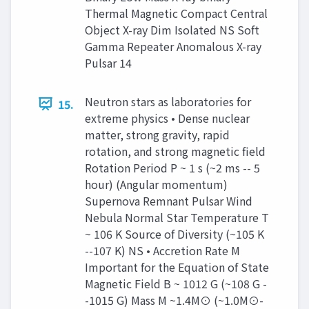
Thermal Magnetic Compact Central
Object X-ray Dim Isolated NS Soft
Gamma Repeater Anomalous X-ray
Pulsar 14
Neutron stars as laboratories for
15.
extreme physics • Dense nuclear
matter, strong gravity, rapid
rotation, and strong magnetic field
Rotation Period P ~ 1 s (~2 ms -- 5
hour) (Angular momentum)
Supernova Remnant Pulsar Wind
Nebula Normal Star Temperature T
~ 106 K Source of Diversity (~105 K
--107 K) NS • Accretion Rate M
Important for the Equation of State
Magnetic Field B ~ 1012 G (~108 G -
-1015 G) Mass M ~1.4M⊙ (~1.0M⊙-