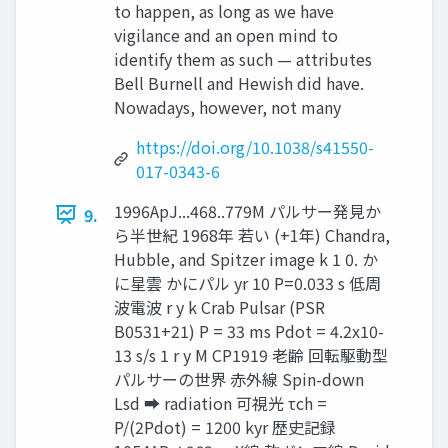
to happen, as long as we have
vigilance and an open mind to
identify them as such — attributes
Bell Burnell and Hewish did have.
Nowadays, however, not many
https://doi.org/10.1038/s41550-
017-0343-6
1996ApJ...468..779M パルサー発見か
9.
ら半世紀 1968年 若い (+1年) Chandra,
Hubble, and Spitzer image k 1 0. か
に星雲 かにパル yr 10 P=0.033 s 低周
波電波 r y k Crab Pulsar (PSR
B0531+21) P = 33 ms Pdot = 4.2x10-
13 s/s 1 r y M CP1919 老齢 回転駆動型
パルサーの世界 赤外線 Spin-down
Lsd ➡ radiation 可視光 τch =
P/(2Pdot) = 1200 kyr 歴史記録