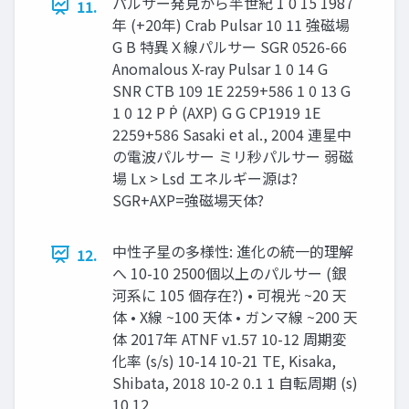
パルサー発見から半世紀 1 0 15 1987
11.
年 (+20年) Crab Pulsar 10 11 強磁場
G B 特異Ｘ線パルサー SGR 0526-66
Anomalous X-ray Pulsar 1 0 14 G
SNR CTB 109 1E 2259+586 1 0 13 G
1 0 12 P Ṗ (AXP) G G CP1919 1E
2259+586 Sasaki et al., 2004 連星中
の電波パルサー ミリ秒パルサー 弱磁
場 Lx > Lsd エネルギー源は?
SGR+AXP=強磁場天体?
中性子星の多様性: 進化の統一的理解
12.
へ 10-10 2500個以上のパルサー (銀
河系に 105 個存在?) • 可視光 ~20 天
体 • X線 ~100 天体 • ガンマ線 ~200 天
体 2017年 ATNF v1.57 10-12 周期変
化率 (s/s) 10-14 10-21 TE, Kisaka,
Shibata, 2018 10-2 0.1 1 自転周期 (s)
10 12