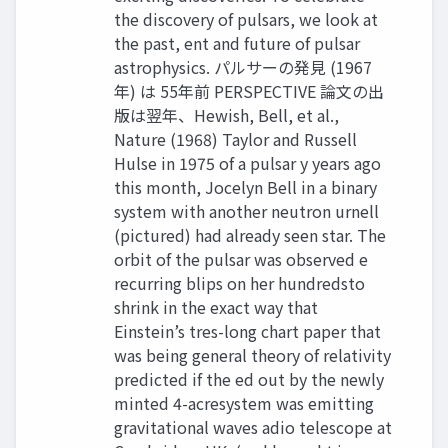
the discovery of pulsars, we look at
the past, ent and future of pulsar
astrophysics. パルサーの発見 (1967
年) は 55年前 PERSPECTIVE 論文の出
版は翌年、Hewish, Bell, et al.,
Nature (1968) Taylor and Russell
Hulse in 1975 of a pulsar y years ago
this month, Jocelyn Bell in a binary
system with another neutron urnell
(pictured) had already seen star. The
orbit of the pulsar was observed e
recurring blips on her hundredsto
shrink in the exact way that
Einstein’s tres-long chart paper that
was being general theory of relativity
predicted if the ed out by the newly
minted 4-acresystem was emitting
gravitational waves adio telescope at