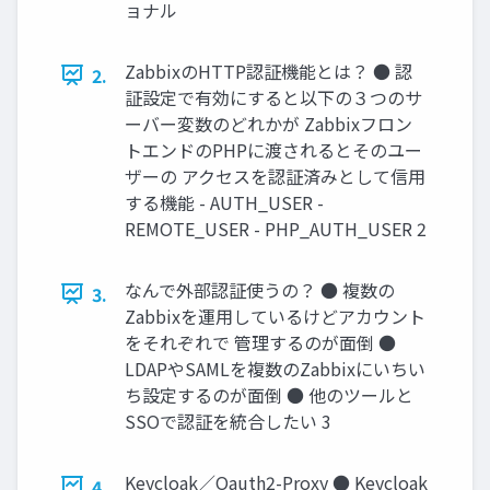
ョナル
ZabbixのHTTP認証機能とは？ ● 認
2.
証設定で有効にすると以下の３つのサ
ーバー変数のどれかが Zabbixフロン
トエンドのPHPに渡されるとそのユー
ザーの アクセスを認証済みとして信用
する機能 - AUTH_USER -
REMOTE_USER - PHP_AUTH_USER 2
なんで外部認証使うの？ ● 複数の
3.
Zabbixを運用しているけどアカウント
をそれぞれで 管理するのが面倒 ●
LDAPやSAMLを複数のZabbixにいちい
ち設定するのが面倒 ● 他のツールと
SSOで認証を統合したい 3
Keycloak／Oauth2-Proxy ● Keycloak
4.