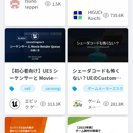
tsuno
1.5K
teppei
HIGUCHI
735.6K
Koichi
【初心者向け】UE5 シ
シェーダコードも怖く
ーケンサーと Movie
ない？UEのCustomノ
Render Queue の使い
ードで学ぶHLSL入門
ue5
ue-nongame
ゲームメーカーズスクラン
方【Cinematic Dive
2023】
エピッ
ゲーム
313.3K
281.8K
ク ゲー
メーカ
ムズ ジ
ーズ
ャパン