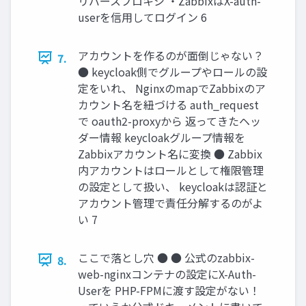
リバースプロキシ ・ZabbixはX-auth-
userを信用してログイン 6
アカウントを作るのが面倒じゃない？
7.
● keycloak側でグループやロールの設
定をいれ、 NginxのmapでZabbixのア
カウント名を紐づける auth_request
で oauth2-proxyから 返ってきたヘッ
ダー情報 keycloakグループ情報を
Zabbixアカウント名に変換 ● Zabbix
内アカウントはロールとして権限管理
の設定として扱い、 keycloakは認証と
アカウント管理で責任分解するのがよ
い 7
ここで落とし穴 ● ● 公式のzabbix-
8.
web-nginxコンテナの設定にX-Auth-
Userを PHP-FPMに渡す設定がない！