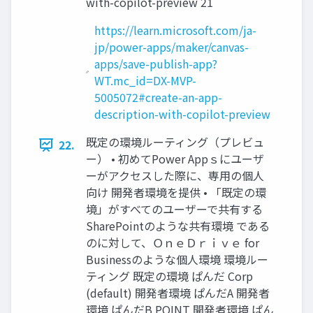
with-copilot-preview 21
https://learn.microsoft.com/ja-
jp/power-apps/maker/canvas-
apps/save-publish-app?
WT.mc_id=DX-MVP-
5005072#create-an-app-
description-with-copilot-preview
既定の環境ルーティング（プレビュ
22.
ー） • 初めてPower Appｓにユーザ
ーがアクセスした際に、専用の個人
向け 開発者環境を提供 • 「既定の環
境」がすべてのユーザーで共有する
SharePointのような共有環境 である
のに対して、ＯｎｅＤｒｉｖｅ for
Businessのような個人環境 環境ルー
ティング 既定の環境 ぱんだ Corp
(default) 開発者環境 ぱんだA 開発者
環境 ぱんだB POINT 開発者環境 ぱん