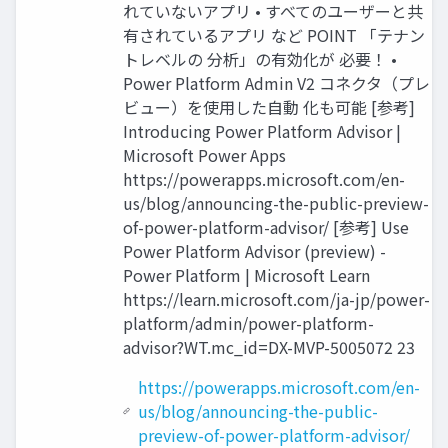
れていないアプリ • すべてのユーザーと共
有されているアプリ など POINT 「テナン
トレベルの 分析」の有効化が 必要！ •
Power Platform Admin V2 コネクタ（プレ
ビュー）を使用した自動 化も可能 [参考]
Introducing Power Platform Advisor |
Microsoft Power Apps
https://powerapps.microsoft.com/en-
us/blog/announcing-the-public-preview-
of-power-platform-advisor/ [参考] Use
Power Platform Advisor (preview) -
Power Platform | Microsoft Learn
https://learn.microsoft.com/ja-jp/power-
platform/admin/power-platform-
advisor?WT.mc_id=DX-MVP-5005072 23
https://powerapps.microsoft.com/en-
us/blog/announcing-the-public-
preview-of-power-platform-advisor/