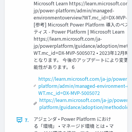
Microsoft Learn https://learn.microsoft.com/
jp/power-platform/admin/managed-
environmentoverview?WT.mc_id=DX-MVP-5
[参考] Microsoft Power Platform 導入の
ティス - Power Platform | Microsoft Learn
https://learn.microsoft.com/ja-
jp/powerplatform/guidance/adoption/meth
WT.mc_id=DX-MVP-5005072 • 2023年12
となります。 今後のアップデートにより変更
能性があります。 6
https://learn.microsoft.com/ja-jp/power-
platform/admin/managed-environment-ov
WT.mc_id=DX-MVP-5005072
https://learn.microsoft.com/ja-jp/power-
platform/guidance/adoption/methodolog
アジェンダ • Power Platform におけ
7.
る「環境」 • マネージド環境 とは • マ