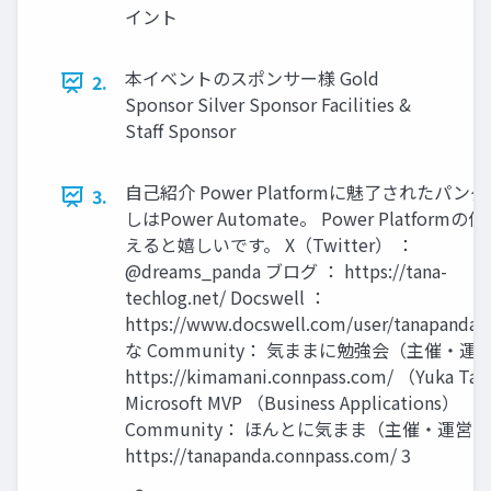
イント
本イベントのスポンサー様 Gold
2.
Sponsor Silver Sponsor Facilities &
Staff Sponsor
自己紹介 Power Platformに魅了されたパンダ
3.
しはPower Automate。 Power Platform
えると嬉しいです。 X（Twitter） ：
@dreams_panda ブログ ： https://tana-
techlog.net/ Docswell ：
https://www.docswell.com/user/tanapandal
な Community： 気ままに勉強会（主催・運
https://kimamani.connpass.com/ （Yuka Ta
Microsoft MVP （Business Applications）
Community： ほんとに気まま（主催・運営）
https://tanapanda.connpass.com/ 3