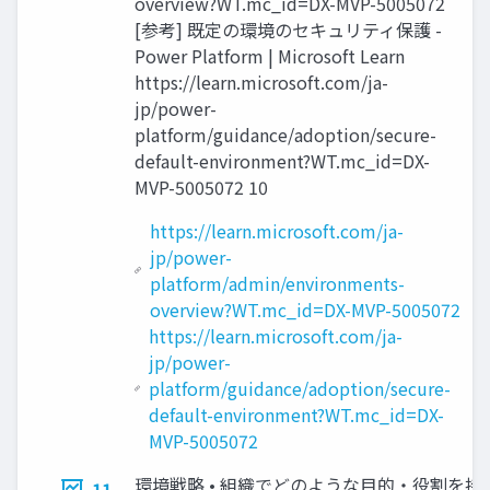
overview?WT.mc_id=DX-MVP-5005072
[参考] 既定の環境のセキュリティ保護 -
Power Platform | Microsoft Learn
https://learn.microsoft.com/ja-
jp/power-
platform/guidance/adoption/secure-
default-environment?WT.mc_id=DX-
MVP-5005072 10
https://learn.microsoft.com/ja-
jp/power-
platform/admin/environments-
overview?WT.mc_id=DX-MVP-5005072
https://learn.microsoft.com/ja-
jp/power-
platform/guidance/adoption/secure-
default-environment?WT.mc_id=DX-
MVP-5005072
環境戦略 • 組織でどのような目的・役割を持
11.