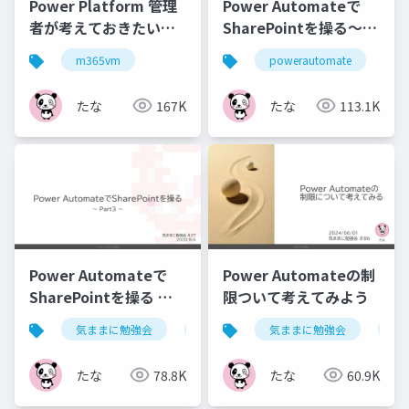
Power Platform 管理
Power Automateで
者が考えておきたいこ
SharePointを操る～
と
Part5～
m365vm
powerautomate
sh
たな
167K
たな
113.1K
Power Automateで
Power Automateの制
SharePointを操る ～
限ついて考えてみよう
Part ３～
気ままに勉強会
powerautomate
気ままに勉強会
sharepoint
po
たな
78.8K
たな
60.9K