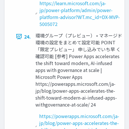
https://learn.microsoft.com/ja-
jp/power-platform/admin/power-
platform-advisor?WT.mc_id=DX-MVP-
5005072
環境グループ（プレビュー） • マネージド
24.
環境の設定をまとめて設定可能 POINT
「限定プレビュー」 申し込みでいち早 く
確認可能 [参考] Power Apps accelerates
the shift toward modern, AI-infused
apps with governance at scale |
Microsoft Power Apps
https://powerapps.microsoft.com/ja-
jp/blog/power-apps-accelerates-the-
shift-toward-modern-ai-infused-apps-
withgovernance-at-scale/ 24
https://powerapps.microsoft.com/ja-
jp/blog/power-apps-accelerates-the-