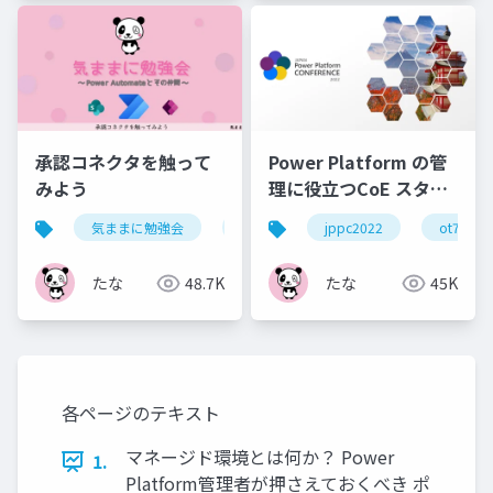
承認コネクタを触って
Power Platform の管
みよう
理に役立つCoE スター
ター キットを触ってみ
気ままに勉強会
powerautomate
jppc2022
ot7
た
たな
48.7K
たな
45K
各ページのテキスト
マネージド環境とは何か？ Power
1.
Platform管理者が押さえておくべき ポ