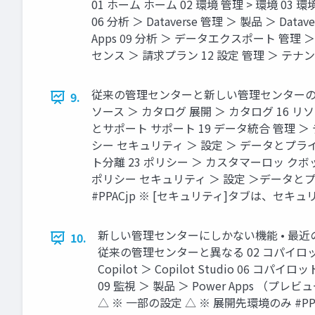
01 ホーム ホーム 02 環境 管理 > 環境 
06 分析 ＞ Dataverse 管理 ＞ 製品 ＞ Datav
Apps 09 分析 ＞ データエクスポート 管理 ＞
センス ＞ 請求プラン 12 設定 管理 ＞ テナントの設
従来の管理センターと新しい管理センターのメニュ
9.
ソース ＞ カタログ 展開 ＞ カタログ 16 リソース ＞
とサポート サポート 19 データ統合 管理 ＞
シー セキュリティ ＞ 設定 ＞ データとプライ
ト分離 23 ポリシー ＞ カスタマーロッ クボ
ポリシー セキュリティ ＞ 設定 ＞データとプラ
#PPACjp ※ [セキュリティ]タブは、セキュリティ >
新しい管理センターにしかない機能 • 最近の
10.
従来の管理センターと異なる 02 コパイロット ＞
Copilot ＞ Copilot Studio 06 コパイ
09 監視 ＞ 製品 ＞ Power Apps （プレ
△ ※ 一部の設定 △ ※ 展開先環境のみ #PPACjp