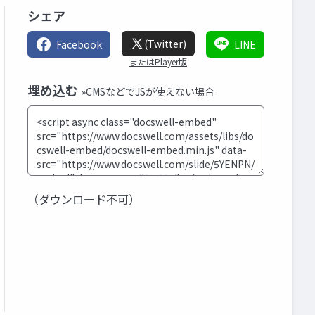
シェア
(Twitter)
Facebook
LINE
またはPlayer版
埋め込む
»CMSなどでJSが使えない場合
（ダウンロード不可）