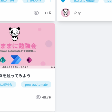
automate
sharepoint
気ままに勉強会
気ままに勉強会
po
113.1K
たな
タを触ってみよう
まに勉強会
powerautomate
pps
48.7K