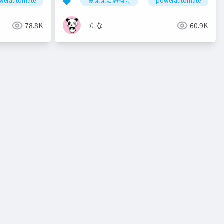
werautomate
sharepoint
気ままに勉強会
powerautomate
78.8K
たな
60.9K