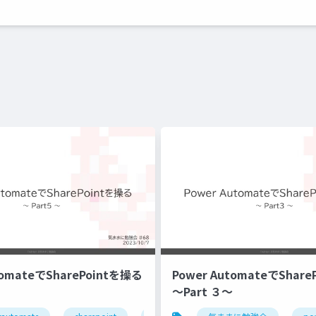
tomateでSharePointを操る
Power AutomateでShar
～Part ３～