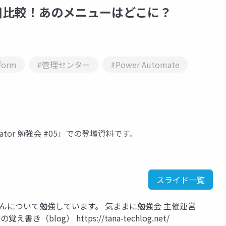
ター新旧比較！あのメニューはどこに？
form
#管理センター
#Power Automate
nistrator 勉強会 #05」での登壇資料です。
スライド一覧
ft 365らへんについて勉強しています。 気ままに勉強会 主催運営
たなの覚え書き（blog） https://tana-techlog.net/