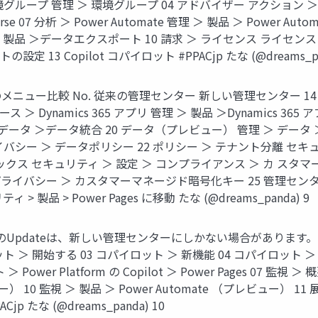
03 環境グループ 管理 ＞ 環境グループ 04 アドバイザー アクショ
erse 07 分析 ＞ Power Automate 管理 ＞ 製品 ＞ Power Auto
 製品 ＞データエクスポート 10 請求 ＞ ライセンス ライセンス ＞ 製
定 13 Copilot コパイロット #PPACjp たな (@dreams_pa
ー比較 No. 従来の管理センター 新しい管理センター 14 リ
 Dynamics 365 アプリ 管理 ＞ 製品 ＞Dynamics 365 アプ
 データ ＞データ統合 20 データ（プレビュー） 管理 ＞ データ
バシー ＞ データポリシー 22 ポリシー ＞ テナント分離 セキュ
ックス セキュリティ ＞ 設定 ＞ コンプライアンス ＞ カ スタマ
イバシー ＞ カスタマーマネージド暗号化キー 25 管理センター 管理
 製品 > Power Pages に移動 たな (@dreams_panda) 9
Updateは、新しい管理センターにしかない場合があります。 No
 開始する 03 コパイロット ＞ 新機能 04 コパイロット ＞ 設定 0
ロット ＞ Power Platform の Copilot ＞ Power Pages 
ビュー） 10 監視 ＞ 製品 ＞ Power Automate （プレビュー）
 たな (@dreams_panda) 10