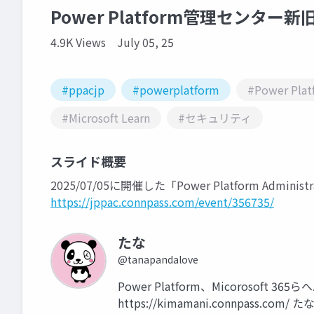
Power Platform管理セン
4.9K Views
July 05, 25
#ppacjp
#powerplatform
#Power Plat
#Microsoft Learn
#セキュリティ
スライド概要
2025/07/05に開催した「Power Platform Admi
https://jppac.connpass.com/event/356735/
たな
@tanapandalove
Power Platform、Micoroso
https://kimamani.connpass.com/ 