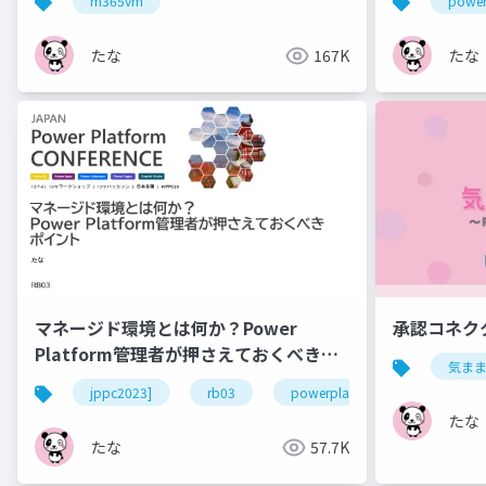
m365vm
power
たな
167K
たな
マネージド環境とは何か？Power
承認コネク
Platform管理者が押さえておくべきポ
気ま
イント
jppc2023]
rb03
powerplatform
powera
たな
たな
57.7K