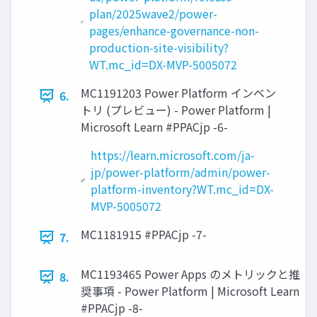
plan/2025wave2/power-
pages/enhance-governance-non-
production-site-visibility?
WT.mc_id=DX-MVP-5005072
MC1191203 Power Platform インベン
6.
トリ (プレビュー) - Power Platform |
Microsoft Learn #PPACjp -6-
https://learn.microsoft.com/ja-
jp/power-platform/admin/power-
platform-inventory?WT.mc_id=DX-
MVP-5005072
MC1181915 #PPACjp -7-
7.
MC1193465 Power Apps のメトリックと推
8.
奨事項 - Power Platform | Microsoft Learn
#PPACjp -8-