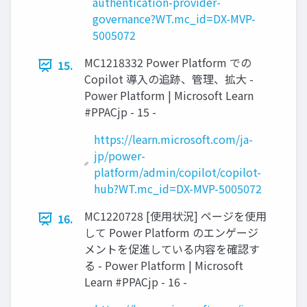
authentication-provider-
governance?WT.mc_id=DX-MVP-
5005072
MC1218332 Power Platform での
15.
Copilot 導入の追跡、管理、拡大 -
Power Platform | Microsoft Learn
#PPACjp - 15 -
https://learn.microsoft.com/ja-
jp/power-
platform/admin/copilot/copilot-
hub?WT.mc_id=DX-MVP-5005072
MC1220728 [使用状況] ページを使用
16.
して Power Platform のエンゲージ
メントを促進している内容を確認す
る - Power Platform | Microsoft
Learn #PPACjp - 16 -