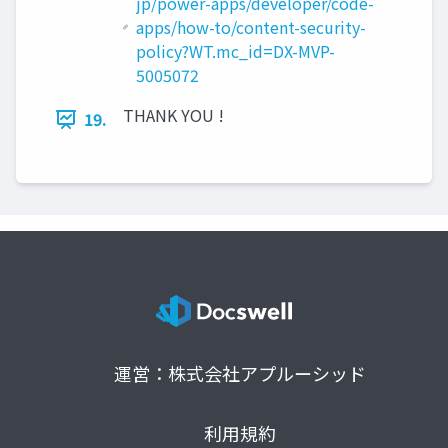
jp/power-apps/developer/code-
apps/how-to/content-security-
policy?WT.mc_id=DX-MVP-
5005072
THANK YOU !
19.
運営：株式会社アプルーシッド
利用規約