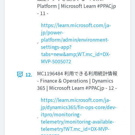
Platform | Microsoft Learn #PPACjp
- 11 -
https://learn.microsoft.com/ja-
jp/power-
platform/admin/environment-
settings-app?
tabs=new&amp;WT.mc_id=DX-
MVP-5005072
MC1196484 利用できる利用統計情報
12.
- Finance & Operations | Dynamics
365 | Microsoft Learn #PPACjp - 12 -
https://learn.microsoft.com/ja-
jp/dynamics365/fin-ops-core/dev-
itpro/monitoring-
telemetry/monitoring-available-
telemetry?WT.mc_id=DX-MVP-