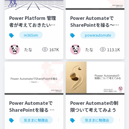
Power Platform 管理
Power Automateで
者が考えておきたいこ
SharePointを操る～
と
Part5～
m365vm
powerautomate
sh
たな
167K
たな
113.1K
Power Automateで
Power Automateの制
SharePointを操る ～
限ついて考えてみよう
Part ３～
気ままに勉強会
powerautomate
気ままに勉強会
sharepoint
po