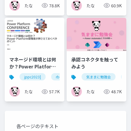
たな
78.8K
たな
60.9K
マネージド環境とは何
承認コネクタを触って
か？Power Platform
みよう
管理者が押さえておく
jppc2023]
rb03
powerplatform
気ままに勉強会
powera
po
べきポイント
たな
57.7K
たな
48.7K
各ページのテキスト