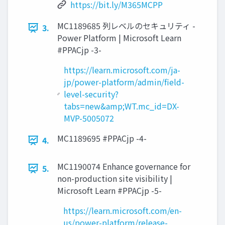
https://bit.ly/M365MCPP
MC1189685 列レベルのセキュリティ -
3.
Power Platform | Microsoft Learn
#PPACjp -3-
https://learn.microsoft.com/ja-
jp/power-platform/admin/field-
level-security?
tabs=new&amp;WT.mc_id=DX-
MVP-5005072
MC1189695 #PPACjp -4-
4.
MC1190074 Enhance governance for
5.
non-production site visibility |
Microsoft Learn #PPACjp -5-
https://learn.microsoft.com/en-
us/power-platform/release-