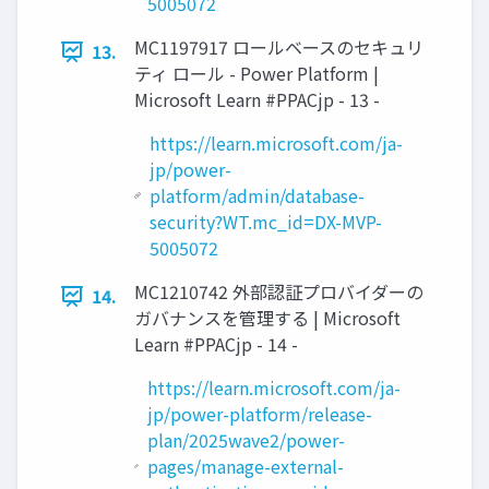
5005072
MC1197917 ロールベースのセキュリ
13.
ティ ロール - Power Platform |
Microsoft Learn #PPACjp - 13 -
https://learn.microsoft.com/ja-
jp/power-
platform/admin/database-
security?WT.mc_id=DX-MVP-
5005072
MC1210742 外部認証プロバイダーの
14.
ガバナンスを管理する | Microsoft
Learn #PPACjp - 14 -
https://learn.microsoft.com/ja-
jp/power-platform/release-
plan/2025wave2/power-
pages/manage-external-