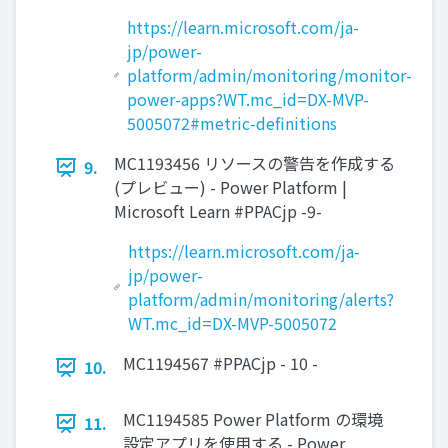
https://learn.microsoft.com/ja-
jp/power-
platform/admin/monitoring/monitor-
power-apps?WT.mc_id=DX-MVP-
5005072#metric-definitions
MC1193456 リソースの警告を作成する
9.
(プレビュー) - Power Platform |
Microsoft Learn #PPACjp -9-
https://learn.microsoft.com/ja-
jp/power-
platform/admin/monitoring/alerts?
WT.mc_id=DX-MVP-5005072
MC1194567 #PPACjp - 10 -
10.
MC1194585 Power Platform の環境
11.
設定アプリを使用する - Power