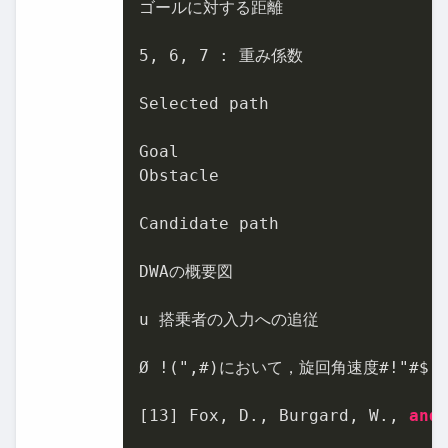
ゴールに対する距離

5
, 
6
, 
7
 : 重み係数

Selected path

Goal

Obstacle

Candidate path

DWAの概要図

u 搭乗者の⼊⼒への追従

Ø 
!
(",#)において，旋回⾓速度#!"#$
[
13
] Fox, D., Burgard, W., 
and