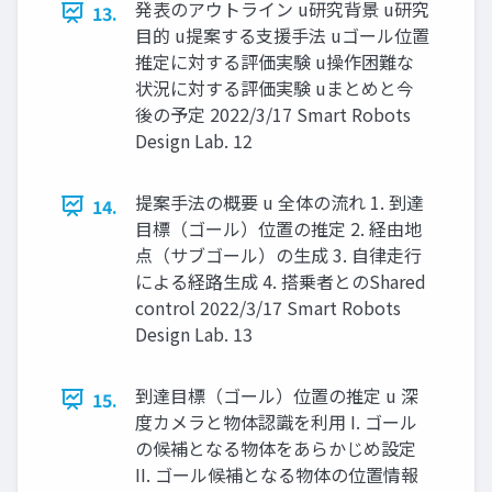
発表のアウトライン u研究背景 u研究
13.
⽬的 u提案する⽀援⼿法 uゴール位置
推定に対する評価実験 u操作困難な
状況に対する評価実験 uまとめと今
後の予定 2022/3/17 Smart Robots
Design Lab. 12
提案⼿法の概要 u 全体の流れ 1. 到達
14.
⽬標（ゴール）位置の推定 2. 経由地
点（サブゴール）の⽣成 3. ⾃律⾛⾏
による経路⽣成 4. 搭乗者とのShared
control 2022/3/17 Smart Robots
Design Lab. 13
到達⽬標（ゴール）位置の推定 u 深
15.
度カメラと物体認識を利⽤ I. ゴール
の候補となる物体をあらかじめ設定
II. ゴール候補となる物体の位置情報