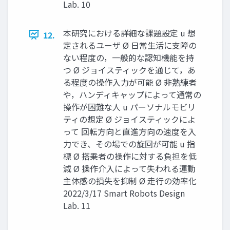
Lab. 10
本研究における詳細な課題設定 u 想
12.
定されるユーザ Ø ⽇常⽣活に⽀障の
ない程度の，⼀般的な認知機能を持
つ Ø ジョイスティックを通じて，あ
る程度の操作⼊⼒が可能 Ø ⾮熟練者
や，ハンディキャップによって通常の
操作が困難な⼈ u パーソナルモビリ
ティの想定 Ø ジョイスティックによ
って 回転⽅向と直進⽅向の速度を⼊
⼒でき、その場での旋回が可能 u 指
標 Ø 搭乗者の操作に対する負担を低
減 Ø 操作介⼊によって失われる運動
主体感の損失を抑制 Ø ⾛⾏の効率化
2022/3/17 Smart Robots Design
Lab. 11