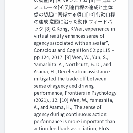
ミュレータ[9] 到達⽬標の達成と主体
感の想起に関係する項⽬[10] ⾏動⽬標
の達成 意図に沿った動作 フィードバ
ック [8] G.Kong, K.Wei, experience in
virtual reality enhances sense of
agency associated with an avatar”,
Conscious and Cognition 52:pp115 –
pp 124, 2017. [9] Wen, W., Yun, S.,
Yamashita, A., Northcutt, B. D., and
Asama, H., Deceleration assistance
mitigated the trade-off between
sense of agency and driving
performance, Frontiers in Psychology
(2021)., 12. [10] Wen, W., Yamashita,
A., and Asama, H., The sense of
agency during continuous action:
performance is more important than
action-feedback association, PloS