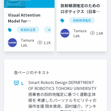
放射線源推定のための
ロボティクス（日本原
Visual Attention
子力学会2025年春の年
Model for
放射線源推定
会）
Manipulating Human
視覚的注意
attention
human-robot interaction
Tamura
Attention by a Robot
1.6K
Lab.
(ICRA2014)
Tamura
2.1K
Lab.
各ページのテキスト
Smart Robots Design DEPARTMENT
1.
OF ROBOTICS TOHOKU UNIVERSITY
搭乗者の⽬的地推定に基づく運動主体
感を 考慮したパーソナルモビリティの
操作⽀援 岡本章良，⽥村雄介，アンキ