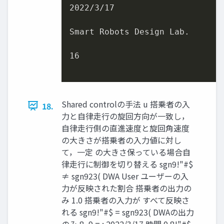
2022
/
3
/
17
Smart Robots Design Lab.

16
Shared controlの⼿法 u 搭乗者の⼊
18.
⼒と⾃律⾛⾏の旋回⽅向が⼀致し，
⾃律⾛⾏側の直進速度と旋回⾓速度
の⼤きさが搭乗者の⼊⼒値に対し
て，⼀定 の⼤きさ保っている場合⾃
律⾛⾏に制御を切り替える sgn9!"#$
≠ sgn923( DWA User ユーザーの⼊
⼒が反映された割合 搭乗者の出⼒の
み 1.0 搭乗者の⼊⼒が すべて反映さ
れる sgn9!"#$ = sgn923( DWAの出⼒
のみ 8, 9 = : 2022/3/17 時間 0 8!"#$ ,