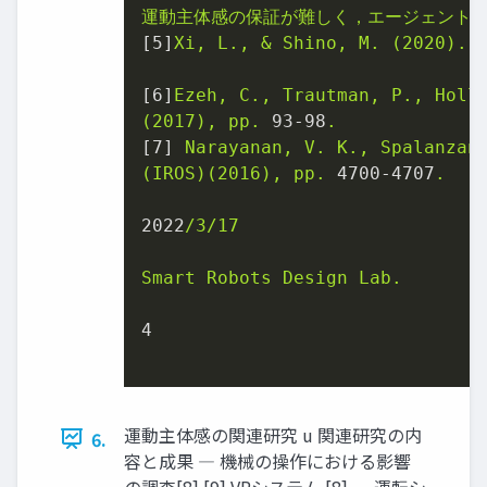
運動主体感の保証が難しく，エージェント
[
5
]
Xi,
L.,
&
Shino,
M.
(2020).
[
6
]
Ezeh,
C.,
Trautman,
P.,
Holl
(2017),
pp.
93
-98
.
[
7
] 
Narayanan,
V.
K.,
Spalanzan
(IROS)(2016),
pp.
4700
-4707
.
2022
/3/17
Smart
Robots
Design
Lab.
4
運動主体感の関連研究 u 関連研究の内
6.
容と成果 ― 機械の操作における影響
の調査[8] [9] VRシステム [8] ― 運転シ