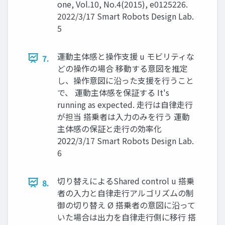
one, Vol.10, No.4(2015), e0125226.
2022/3/17 Smart Robots Design Lab.
5
運動主体感と操作⽀援 u モビリティな
7.
どの操作の場合 移動する意図を推定
し、操作意図に沿った⽀援を⾏うこと
で、 運動主体感を保証する It's
running as expected. ⾛⾏は⾃律⾛⾏
が担当 搭乗者は⼊⼒のみを⾏う 運動
主体感の保証と⾛⾏の効率化
2022/3/17 Smart Robots Design Lab.
6
切り替えによるShared control u 搭乗
8.
者の⼊⼒と⾃律⾛⾏アルゴリズムの制
御の切り替え Ø 搭乗者の意図に沿って
いた場合は出⼒を⾃律⾛⾏側に移⾏ 搭