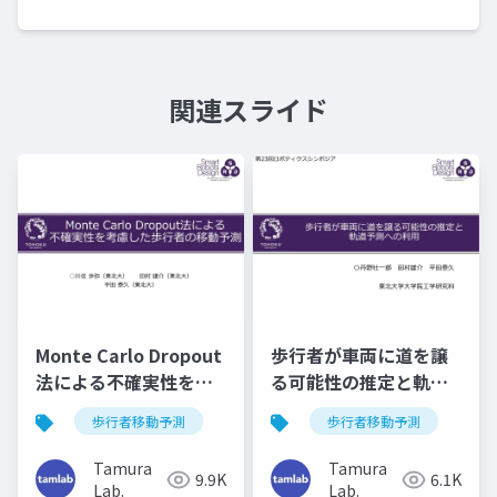
関連スライド
Monte Carlo Dropout
歩行者が車両に道を譲
法による不確実性を考
る可能性の推定と軌道
慮した歩行者の移動予
予測への利用（第28回
歩行者移動予測
歩行者移動予測
測（RSJ2022）
ロボティクスシンポジ
ア）
Tamura
Tamura
9.9K
6.1K
Lab.
Lab.