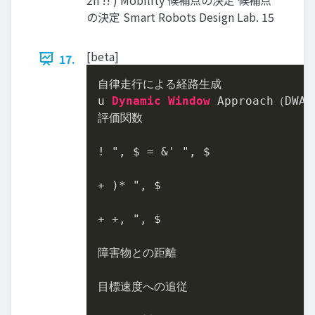
の決定 Smart Robots Design Lab. 15
[beta]
17.
⾃律⾛⾏による経路⽣成

u 
Dynamic
Window
 Approach（DWA
評価関数

!
 ", $ = &' ", $

+
 )
*
 ", $

+ +, ", $

障害物との距離

⽬標速度への追従
