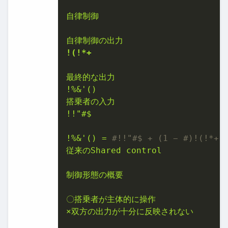
⾃律制御
⾃律制御の出⼒
!(
!*+
最終的な出⼒
!%&'()
搭乗者の⼊⼒
!!"#$
!%&'()
=
#!!"#$ + (1 − #)!(!*+
従来のShared
control
制御形態の概要
〇搭乗者が主体的に操作
×双⽅の出⼒が⼗分に反映されない