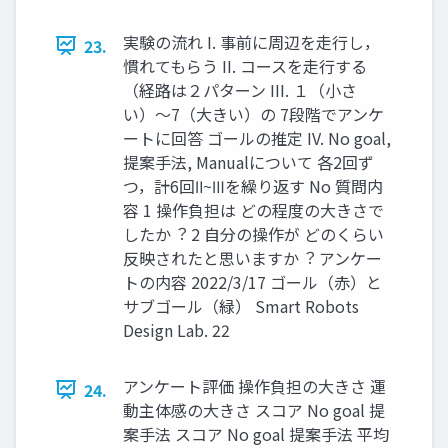
実験の流れ I. 事前に周辺を⾛⾏し，
23.
慣れてもらう II. コースを⾛⾏する
（経路は２パターン III. １（⼩さ
い）〜7（⼤きい）の 7段階でアンケ
ートに回答 ゴールの推定 IV. No goal,
提案⼿法, Manualについて 各2回ず
つ，計6回Ⅱ~Ⅲを繰り返す No 質問内
容 1 操作負担は どの程度の⼤きさで
したか︖ 2 ⾃分の操作が どのくらい
反映されたと思いますか︖ アンケー
トの内容 2022/3/17 ゴール（⾚）と
サブゴール（緑） Smart Robots
Design Lab. 22
アンケート評価 操作負担の⼤きさ 運
24.
動主体感の⼤きさ スコア No goal 提
案⼿法 スコア No goal 提案⼿法 平均