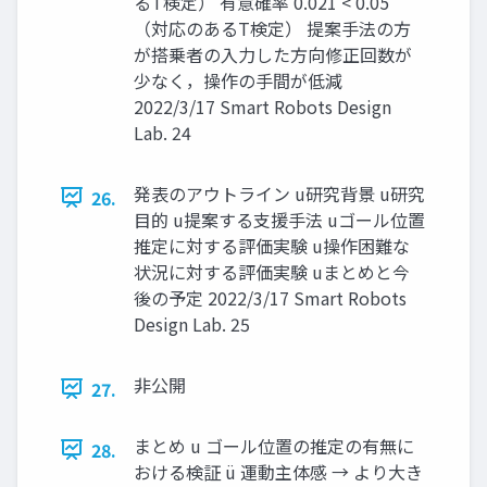
るT検定） 有意確率 0.021 < 0.05
（対応のあるT検定） 提案⼿法の⽅
が搭乗者の⼊⼒した⽅向修正回数が
少なく，操作の⼿間が低減
2022/3/17 Smart Robots Design
Lab. 24
発表のアウトライン u研究背景 u研究
26.
⽬的 u提案する⽀援⼿法 uゴール位置
推定に対する評価実験 u操作困難な
状況に対する評価実験 uまとめと今
後の予定 2022/3/17 Smart Robots
Design Lab. 25
⾮公開
27.
まとめ u ゴール位置の推定の有無に
28.
おける検証 ü 運動主体感 → より⼤き