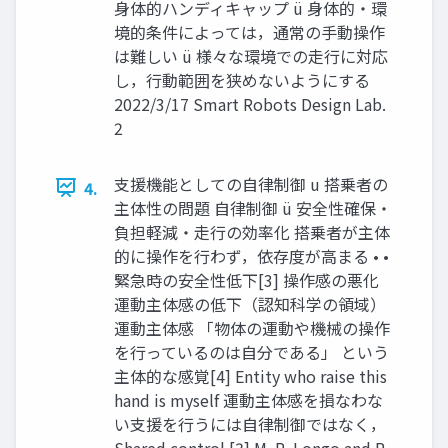
⾝体的ハンディキャップ ü ⾝体的・環
境的条件によっては，通常の⼿動操作
は難しい ü 様々な環境での⾛⾏に対応
し，⾏動範囲を狭めないようにする
2022/3/17 Smart Robots Design Lab.
2
⽀援機能としての⾃律制御 u 搭乗者の
4.
主体性の問題 ⾃律制御 ü 安全性確保・
負担軽減・⾛⾏の効率化 搭乗者が主体
的に操作を⾏わず，依存度が⾼まる • •
緊急時の安全性低下[3] 操作感の悪化
運動主体感の低下（認知科学の領域）
運動主体感 「物体の運動や機械の操作
を⾏っているのは⾃分である」 という
主体的な感覚[4] Entity who raise this
hand is myself 運動主体感を損なわな
い⽀援を⾏うには⾃律制御ではなく，
Shared control [3] M. R. Longo and P.