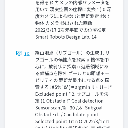
を得る Ø カメラの内部パラメータを
⽤いて 現実空間の座標に変換 * ) 0 深
度カメラによる検出と距離測定 検出
物体 カメラ 検出された画像
2022/3/17 2次元平⾯での位置推定
Smart Robots Design Lab. 14
経由地点（サブゴール）の⽣成 1. サ
16.
ブゴールの候補点を探索 ü 機体を中
⼼に，放射状に探索 ü 遮蔽領域にあ
る候補点を除外 ゴールとの距離＋モ
ビリティの 距離が最⼩になる点を探
索する !#$%"&'( = argmin !! + !! − !*
Excluded point * 2. サブゴールを決
定 )1 Obstacle !" Goal detection
Sensor scan /& , 30 /,&' Subgoal
Obstacle d-./ Candidate point
Selected point 1π n O 2022/3/17 π
2n !! ) Mobility 候補点の決定 候補点