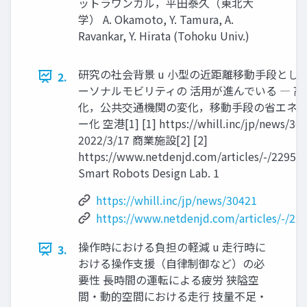
ットラワンカル，平⽥泰久（東北⼤
学） A. Okamoto, Y. Tamura, A.
Ravankar, Y. Hirata (Tohoku Univ.)
研究の社会背景 u ⼩型の近距離移動⼿段とし
2.
ーソナルモビリティの 活⽤が進んでいる ― ⾼
化，公共交通機関の変化，移動⼿段の省エネ
ー化 空港[1] [1] https://whill.inc/jp/news/30
2022/3/17 商業施設[2] [2]
https://www.netdenjd.com/articles/-/22951
Smart Robots Design Lab. 1
https://whill.inc/jp/news/30421
https://www.netdenjd.com/articles/-/22
操作時における負担の軽減 u ⾛⾏時に
3.
おける操作⽀援（⾃律制御など）の必
要性 ⻑時間の運転による疲労 狭隘空
間・動的空間における⾛⾏ 技量不⾜・