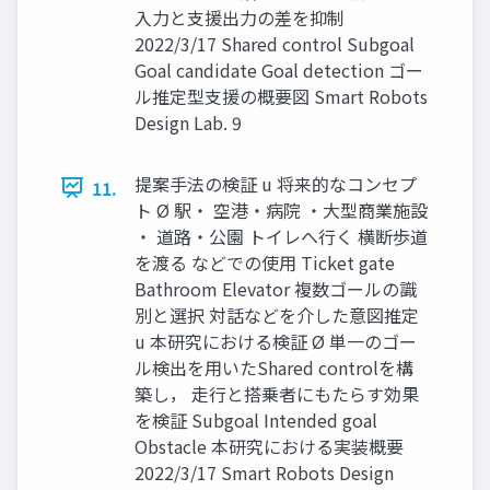
⼊⼒と⽀援出⼒の差を抑制
2022/3/17 Shared control Subgoal
Goal candidate Goal detection ゴー
ル推定型⽀援の概要図 Smart Robots
Design Lab. 9
提案⼿法の検証 u 将来的なコンセプ
11.
ト Ø 駅・ 空港・病院 ・⼤型商業施設
・ 道路・公園 トイレへ⾏く 横断歩道
を渡る などでの使⽤ Ticket gate
Bathroom Elevator 複数ゴールの識
別と選択 対話などを介した意図推定
u 本研究における検証 Ø 単⼀のゴー
ル検出を⽤いたShared controlを構
築し， ⾛⾏と搭乗者にもたらす効果
を検証 Subgoal Intended goal
Obstacle 本研究における実装概要
2022/3/17 Smart Robots Design