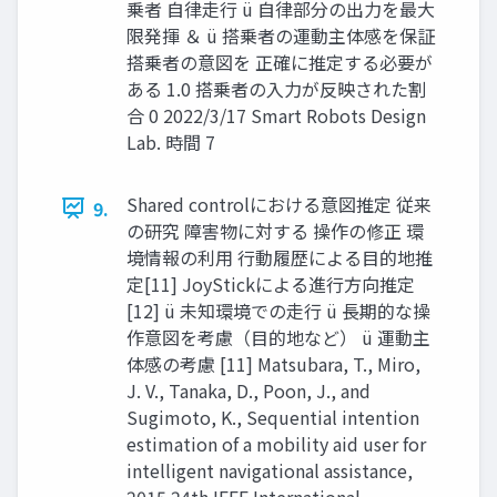
乗者 ⾃律⾛⾏ ü ⾃律部分の出⼒を最⼤
限発揮 ＆ ü 搭乗者の運動主体感を保証
搭乗者の意図を 正確に推定する必要が
ある 1.0 搭乗者の⼊⼒が反映された割
合 0 2022/3/17 Smart Robots Design
Lab. 時間 7
Shared controlにおける意図推定 従来
9.
の研究 障害物に対する 操作の修正 環
境情報の利⽤ ⾏動履歴による⽬的地推
定[11] JoyStickによる進⾏⽅向推定
[12] ü 未知環境での⾛⾏ ü ⻑期的な操
作意図を考慮（⽬的地など） ü 運動主
体感の考慮 [11] Matsubara, T., Miro,
J. V., Tanaka, D., Poon, J., and
Sugimoto, K., Sequential intention
estimation of a mobility aid user for
intelligent navigational assistance,
2015 24th IEEE International