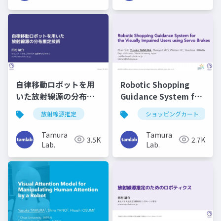
自律移動ロボットを用
Robotic Shopping
いた放射線源の分布推
Guidance System for
定技術（電気学会 放射
the Visually Impaired
放射線源推定
ショッピングカート
線を利用した微量分析
Users using Servo
およびイメージング技
Brakes (AIM2024)
Tamura
Tamura
3.5K
2.7K
術調査専門委員会）
Lab.
Lab.