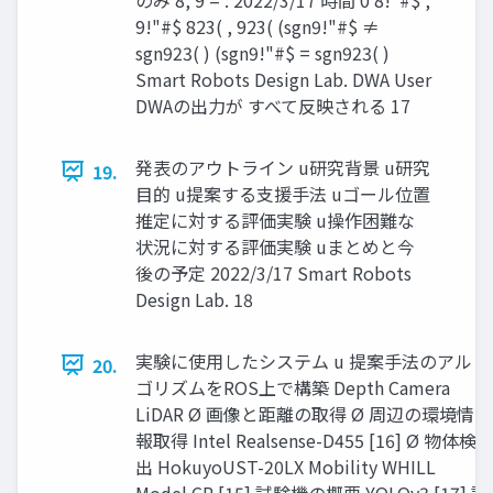
9!"#$ 823( , 923( (sgn9!"#$ ≠
sgn923( ) (sgn9!"#$ = sgn923( )
Smart Robots Design Lab. DWA User
DWAの出⼒が すべて反映される 17
発表のアウトライン u研究背景 u研究
19.
⽬的 u提案する⽀援⼿法 uゴール位置
推定に対する評価実験 u操作困難な
状況に対する評価実験 uまとめと今
後の予定 2022/3/17 Smart Robots
Design Lab. 18
実験に使⽤したシステム u 提案⼿法のアル
20.
ゴリズムをROS上で構築 Depth Camera
LiDAR Ø 画像と距離の取得 Ø 周辺の環境情
報取得 Intel Realsense-D455 [16] Ø 物体検
出 HokuyoUST-20LX Mobility WHILL
Model CR [15] 試験機の概要 YOLOv3 [17] 試