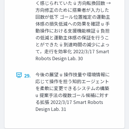
く感じられていた ü ⽅向転換回数 →
⽅向修正のために搭乗者が⼊⼒した
回数が低下 ゴール位置推定の運動主
体感の損失低減への効果を確認 u ⼿
動操作における⽀援機能検証 ü 負担
の低減と運動主体感の保証を⾏うこ
とができた ü 到達時間の減少によっ
て，⾛⾏を効率化 2022/3/17 Smart
Robots Design Lab. 30
今後の展望 u 操作技量や環境情報に
29.
応じて操作を担う知的エージェント
を柔軟に変更できるシステムの構築
u 提案⼿法の複数ゴール候補に対す
る拡張 2022/3/17 Smart Robots
Design Lab. 31