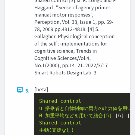
Haggard, “Sense of agency primes
manual motor responses”,
Perception, Vol. 38, Issue 1, pp. 69-
78, 2009.pp.4812-4818. [4] S.
Gallagher, Physiological conception
of the self : implementations for
cognitive science, Trends in
Cognitive Sciences,Vol.4,
No.1(2000), pp.14–21. 2022/3/17
Smart Robots Design Lab. 3
[beta]
5.
Shared
control
u
搭乗者と⾃律制御の両⽅の出⼒値を⽤い
Ø
加重平均などを⽤いて結合[5]
 [
6
] [
7
Shared
control
⼿動(⽀援なし)