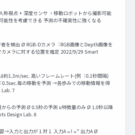
⼈称視点 + 深度センサ ・移動ロボットから撮影可能
な可能性を考慮できる 予測の不確実性に強くなる
を検出 Ø RGB-Dカメラ︓RGB画像とDepth画像を
ラに対する位置を推定 2022/9/29 Smart
3m/sec. ⾼いフレームレート(例︓0.1秒間隔)
︓0.5sec.毎の移動を予測 →各歩みでの移動情報を得
Lab. 7
の予測 Ø 0.5秒の予測 u特徴量のみ Ø 1.0秒以降
sign Lab. 8
→⼊⼒と出⼒が１対１ ⼊⼒A 𝑤! 𝑤" 出⼒A Ø