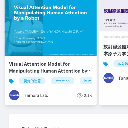
放射線源推
本原子力学会
Visual Attention Model for
放射
Manipulating Human Attention by a
Robot (ICRA2014)
Tamu
視覚的注意
attention
human-robot interaction
Tamura Lab.
2.1K