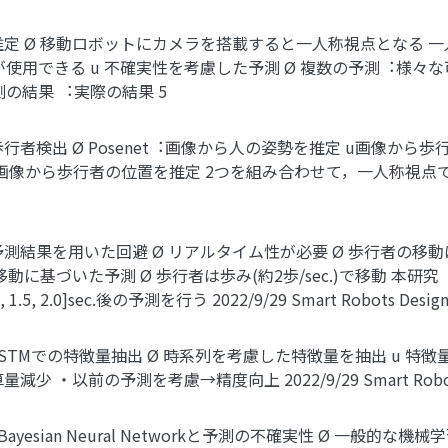
推定 Ø 移動ロボットにカメラを搭載すると⼀⼈称視点となる ⼀
使⽤できる u 不確実性を考慮した予測 Ø 複数の予測︓様々
b. ︓予測の結果 ︓実際の結果 5
者検出 Ø Posenet︓画像から⼈の姿勢を推定 u画像から歩⾏者
pth画像から歩⾏者の位置を推定 2つを組み合わせて，⼀⼈称視点でカメ
結果を⽤いた回避 Ø リアルタイム性が必要 Ø 歩⾏者の移動は約1.
動に基づいた予測 Ø 歩⾏者は歩み(約2歩/sec.)で移動 本研究
2.0]sec.後の予測を⾏う 2022/9/29 Smart Robots Design 
TMでの特徴量抽出 Ø 時系列を考慮した特徴量を抽出 u 特徴量から
以前の予測を考慮→精度向上 2022/9/29 Smart Robots De
ian Neural Networkと予測の不確実性 Ø ⼀般的な機械学習