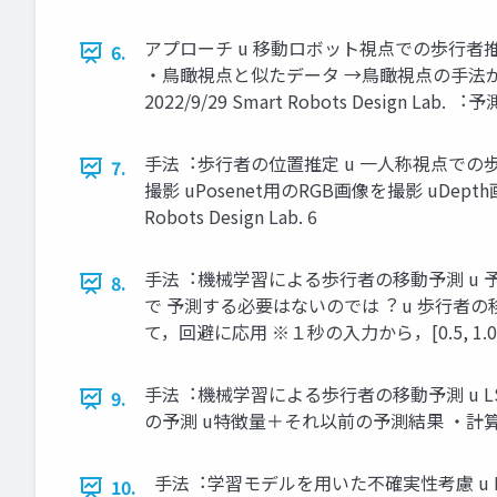
アプローチ u 移動ロボット視点での歩⾏者
6.
・⿃瞰視点と似たデータ →⿃瞰視点の⼿法が
2022/9/29 Smart Robots Design La
⼿法︓歩⾏者の位置推定 u ⼀⼈称視点での歩⾏
7.
撮影 uPosenet⽤のRGB画像を撮影 uDe
Robots Design Lab. 6
⼿法︓機械学習による歩⾏者の移動予測 u 予測
8.
で 予測する必要はないのでは︖ u 歩⾏者の移
て，回避に応⽤ ※１秒の⼊⼒から，[0.5, 1.0, 1.5, 
⼿法︓機械学習による歩⾏者の移動予測 u LS
9.
の予測 u特徴量＋それ以前の予測結果 ・計算量減少 ・
⼿法︓学習モデルを⽤いた不確実性考慮 u Bayes
10.