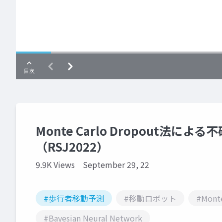
Monte Carlo Dropout法
（RSJ2022）
9.9K Views
September 29, 22
#歩行者移動予測
#移動ロボット
#Monte
#Bayesian Neural Network