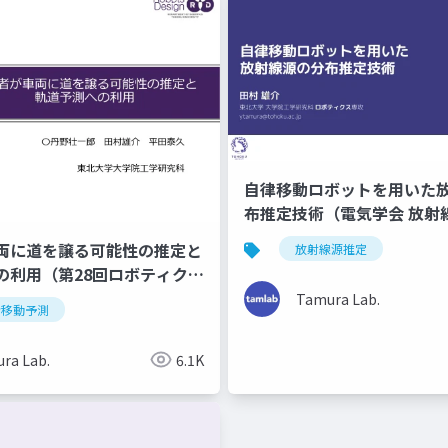
自律移動ロボットを用いた
布推定技術（電気学会 放射
た微量分析およびイメージ
両に道を譲る可能性の推定と
放射線源推定
専門委員会）
の利用（第28回ロボティクス
）
Tamura Lab.
者移動予測
ra Lab.
6.1K