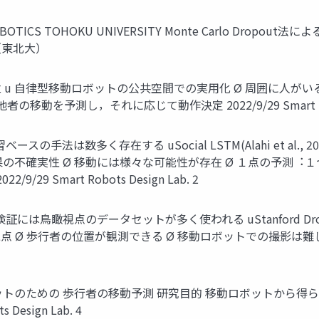
 OF ROBOTICS TOHOKU UNIVERSITY Monte Carlo 
（東北⼤）
u ⾃律型移動ロボットの公共空間での実⽤化 Ø 周囲に⼈がいる
を予測し，それに応じて動作決定 2022/9/29 Smart Robots
数多く存在する uSocial LSTM(Alahi et al., 2016) uSoci
果の不確実性 Ø 移動には様々な可能性が存在 Ø １点の予測︓
 Smart Robots Design Lab. 2
瞰視点のデータセットが多く使われる uStanford Drone Dataset
009) etc. u ⿃瞰視点 Ø 歩⾏者の位置が観測できる Ø 移動ロボ
ットのための 歩⾏者の移動予測 研究⽬的 移動ロボットから得
Design Lab. 4