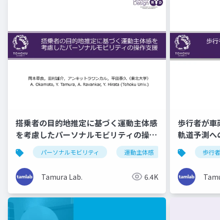
搭乗者の目的地推定に基づく運動主体感
歩行者が車
を考慮したパーソナルモビリティの操作
軌道予測へ
支援（第27回ロボティクスシンポジア）
シンポジア
パーソナルモビリティ
運動主体感
歩行
Tamura Lab.
6.4K
Tamu