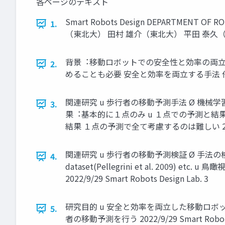
各ページのテキスト
Smart Robots Design DEPARTMENT
1.
（東北⼤） ⽥村 雄介（東北⼤） 平⽥ 泰久
背景︓移動ロボットでの安全性と効率の両⽴ 
2.
めることも必要 安全と効率を両⽴する⼿法 他者の移動
関連研究 u 歩⾏者の移動予測⼿法 Ø 機械学習ベースの⼿法は
3.
果︓基本的に１点のみ u １点での予測と結
結果 １点の予測で全て考慮するのは難しい 2022/9/29
関連研究 u 歩⾏者の移動予測検証 Ø ⼿法の検証には⿃
4.
dataset(Pellegrini et al. 2
2022/9/29 Smart Robots Design Lab. 3
研究⽬的 u 安全と効率を両⽴した移動ロボ
5.
者の移動予測を⾏う 2022/9/29 Smart Robots 