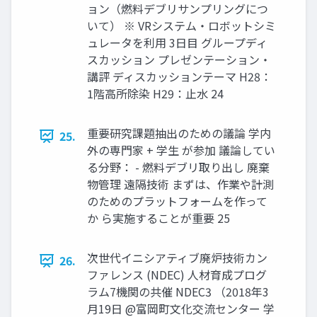
ョン（燃料デブリサンプリングにつ
いて） ※ VRシステム・ロボットシミ
ュレータを利用 3日目 グループディ
スカッション プレゼンテーション・
講評 ディスカッションテーマ H28：
1階高所除染 H29：止水 24
重要研究課題抽出のための議論 学内
25.
外の専門家 + 学生 が参加 議論してい
る分野： - 燃料デブリ取り出し 廃棄
物管理 遠隔技術 まずは、作業や計測
のためのプラットフォームを作って
か ら実施することが重要 25
次世代イニシアティブ廃炉技術カン
26.
ファレンス (NDEC) 人材育成プログ
ラム7機関の共催 NDEC3 （2018年3
月19日 @富岡町文化交流センター 学