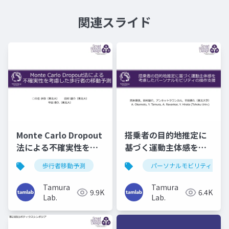
関連スライド
Monte Carlo Dropout
搭乗者の目的地推定に
法による不確実性を考
基づく運動主体感を考
慮した歩行者の移動予
慮したパーソナルモビ
歩行者移動予測
パーソナルモビリティ
測（RSJ2022）
リティの操作支援（第
27回ロボティクスシン
Tamura
Tamura
9.9K
6.4K
ポジア）
Lab.
Lab.