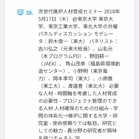
次世代廃炉人材育成セミナー 2018年
28.
5月17日（木） @東京大学 東京大
学、東京工業大学、東北大学の共催
パネルディスカッション モデレー
タ：鈴木俊一（東大） パネリスト：
吉川弘之（元東大総長）、山名元
（本プログラムPD）、野田耕一
（JAEA）、 角山茂章（福島県環境創
造センター）、小野明（東京電
力）、岡本孝司（東大）、小原徹
（東工大）、渡邉豊（東北大） 必要
な人材 - 時間軸を考慮した人材育成
の必要性 - プロジェクト管理のでき
る人材 人材確保のための仕組み - 学
問の体系化→廃炉に関する大学・研
究室 - 使命感頼りでは駄目。研究と
しての魅力 - 異分野の研究者が興味
を持つチャネル 28