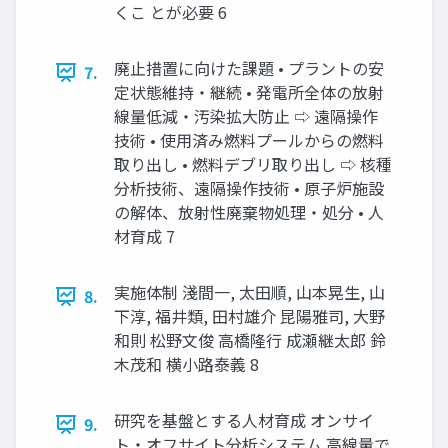
くこ とが必要 6
廃止措置に向けた課題 • プラントの安
7.
定状態維持・継続 • 発電所全体の放射
線量低減・汚染拡大防止 ⇨ 遠隔操作
技術 • 使用済み燃料プールからの燃料
取り出し • 燃料デブリ取り出し ⇨ 核種
分析技術、遠隔操作技術 • 原子炉施設
の解体、放射性廃棄物処理・処分 • 人
材育成 7
実施体制 淺間一, 太田順, 山本晃生, 山
8.
下淳, 福井類, 田村雄介 昆陽雅司, 大野
和則 松野文俊 高橋隆行 成瀬継太郎 鈴
木茂和 横小路泰義 8
研究を基盤とする人材育成 オンサイ
9.
ト・オフサイト分析システム 高線量で