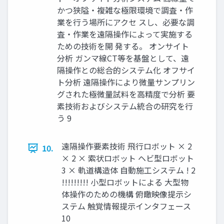
かつ狭隘・複雑な極限環境で調査・作
業を行う場所にアクセ スし、必要な調
査・作業を遠隔操作によって実施する
ための技術を開 発する。 オンサイト
分析 ガンマ線CT等を基盤として、遠
隔操作との総合的システム化 オフサイ
ト分析 遠隔操作により微量サンプリン
グされた極微量試料を高精度で分析 要
素技術およびシステム統合の研究を行
う 9
遠隔操作要素技術 飛行ロボット × 2
10.
× 2 × 索状ロボット ヘビ型ロボット
3 × 軌道構造体 自動施工システム ! 2
!!!!!!!!! 小型ロボットによる 大型物
体操作のための機構 俯瞰映像提示シ
ステム 触覚情報提示インタフェース
10