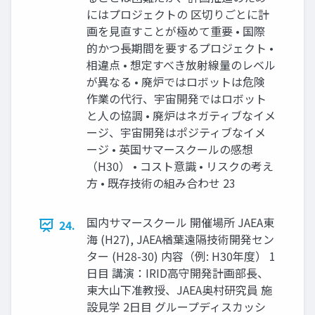
にはプロジェクトの 区切りごとに計
画を見直すことが極めて重要 • 国際
的かつ長期間を要するプロジェクト •
相違点 • 想定すべき放射線量のレベル
が異なる • 廃炉ではロボットは危険
作業の代行、宇宙開発ではロボット
と人の協調 • 廃炉はネガティブなイメ
ージ、宇宙開発はポジティブなイメ
ージ • 英国サマースクールの感想
（H30） • コスト意識 • リスクの考え
方 • 既存技術の組み合わせ 23
国内サマースクール 開催場所 JAEA東
24.
海 (H27), JAEA楢葉遠隔技術開発セン
ター (H28-30) 内容（例: H30年度） 1
日目 講演：IRID高守開発計画部長、
東大山下准教授、JAEA奥村研究員 施
設見学 2日目 グループディスカッシ