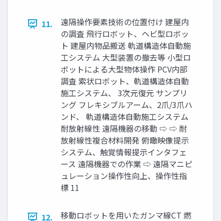
遠隔操作要素技術の位置付け 建屋内
11.
の調査 飛行ロボット、ヘビ型ロボッ
ト 建屋内物品搬送 軌道構造体自動施
工システム 大型装置の撤去等 小型ロ
ボットによる大型物体操作 PCV内部
調査 索状ロボット、軌道構造体自動
施工システム、 3次元復元 サンプリ
ング フレキシブルアーム、2爪/3爪ハ
ンド、 軌道構造体自動施工システム
耐放射線性 遠隔機器の移動 ⇨ ⇨ 耐
放射線性複合材料開発 俯瞰映像提示
システム、触覚情報提示インタフェ
ース 遠隔機器での作業 ⇨ 遠隔マニピ
ュレーション操作性向上、操作性指
標 11
移動ロボットを用いたガンマ線CT 燃
12.