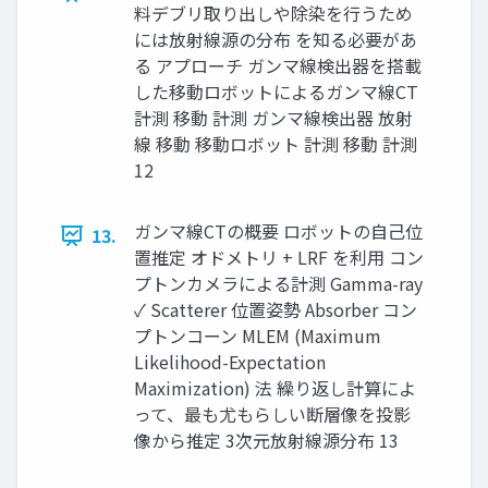
料デブリ取り出しや除染を行うため
には放射線源の分布 を知る必要があ
る アプローチ ガンマ線検出器を搭載
した移動ロボットによるガンマ線CT
計測 移動 計測 ガンマ線検出器 放射
線 移動 移動ロボット 計測 移動 計測
12
ガンマ線CTの概要 ロボットの自己位
13.
置推定 オドメトリ + LRF を利用 コン
プトンカメラによる計測 Gamma-ray
✓ Scatterer 位置姿勢 Absorber コン
プトンコーン MLEM (Maximum
Likelihood-Expectation
Maximization) 法 繰り返し計算によ
って、最も尤もらしい断層像を投影
像から推定 3次元放射線源分布 13