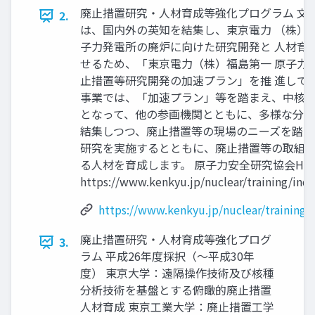
廃止措置研究・人材育成等強化プログラム 文
2.
は、国内外の英知を結集し、東京電力 （株）
子力発電所の廃炉に向けた研究開発と 人材育
せるため、「東京電力（株）福島第一 原子力
止措置等研究開発の加速プラン」を推 進してい
事業では、「加速プラン」等を踏まえ、中核機
となって、他の参画機関とともに、多様な分野
結集しつつ、廃止措置等の現場のニーズを踏ま
研究を実施するとともに、廃止措置等の取組で
る人材を育成します。 原子力安全研究協会HP
https://www.kenkyu.jp/nuclear/training/inde
https://www.kenkyu.jp/nuclear/training/
廃止措置研究・人材育成等強化プログ
3.
ラム 平成26年度採択（〜平成30年
度） 東京大学：遠隔操作技術及び核種
分析技術を基盤とする俯瞰的廃止措置
人材育成 東京工業大学：廃止措置工学