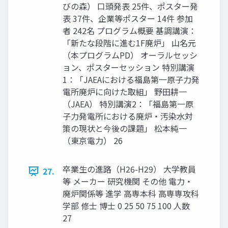
びの森） 口頭発表 25件、ポスター発
表 37件、企業等ポスター 14件 参加
者 242名 プログラム概要 基調講演：
「新たな段階に進む1F廃炉」 山名元
（本プログラムPD） オーラルセッシ
ョン、ポスターセッション 特別講演
1：「JAEAにおける福島第一原子力発
電所廃炉に向けた取組」 野田耕一
（JAEA） 特別講演2：「福島第一原
子力発電所における廃炉・汚染水対
策の現状と今後の課題」 松本純一
（東京電力） 26
卒業生の進路（H26-H29） 大学教員
27.
等 メーカー 研究機関 その他 電力・
廃炉関係等 進学 高専本科 高専専攻科
学部 修士 博士 0 25 50 75 100 人数
27