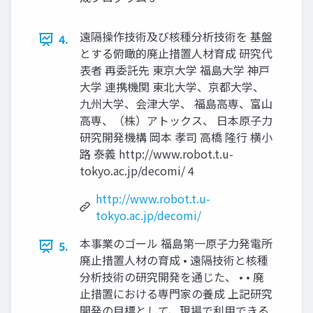
遠隔操作技術及び核種分析技術を 基盤
4.
とする俯瞰的廃止措置人材育成 研究代
表者 再委託先 東京大学 福島大学 神戸
大学 連携機関 東北大学、京都大学、
九州大学、会津大学、 福島高専、富山
高専、（株）アトックス、 日本原子力
研究開発機構 岡本 孝司 高橋 隆行 横小
路 泰義 http://www.robot.t.u-
tokyo.ac.jp/decomi/ 4
http://www.robot.t.u-
tokyo.ac.jp/decomi/
本事業のゴール 福島第一原子力発電所
5.
廃止措置人材の育成 • 遠隔技術と核種
分析技術の研究開発を通じた、 • • 廃
止措置における専門家の養成 上記研究
開発の目標として、現場で利用できる