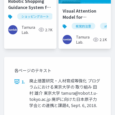
Robotic Shopping
Guidance System for
Visual Attention
the Visually Impaired
Model for
ショッピングカート
Users using Servo
Manipulating Human
Brakes (AIM2024)
視覚的注意
attenti
Tamura
Attention by a Robot
2.7K
Lab.
(ICRA2014)
Tamura
2.1K
Lab.
各ページのテキスト
廃止措置研究・人材育成等強化 プログ
1.
ラムにおける東京大学の 取り組み 田
村 雄介 東京大学
tamura@robot.t.u-
tokyo.ac.jp
廃炉に向けた日本原子力
学会との連携と課題4, Sept. 6, 2018.