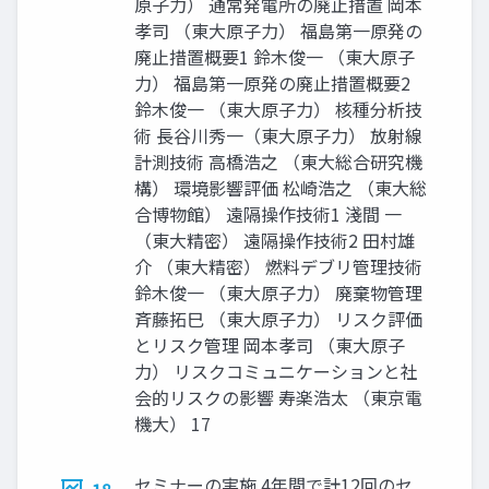
原子力） 通常発電所の廃止措置 岡本
孝司 （東大原子力） 福島第一原発の
廃止措置概要1 鈴木俊一 （東大原子
力） 福島第一原発の廃止措置概要2
鈴木俊一 （東大原子力） 核種分析技
術 長谷川秀一（東大原子力） 放射線
計測技術 高橋浩之 （東大総合研究機
構） 環境影響評価 松崎浩之 （東大総
合博物館） 遠隔操作技術1 淺間 一
（東大精密） 遠隔操作技術2 田村雄
介 （東大精密） 燃料デブリ管理技術
鈴木俊一 （東大原子力） 廃棄物管理
斉藤拓巳 （東大原子力） リスク評価
とリスク管理 岡本孝司 （東大原子
力） リスクコミュニケーションと社
会的リスクの影響 寿楽浩太 （東京電
機大） 17
セミナーの実施 4年間で計12回のセ