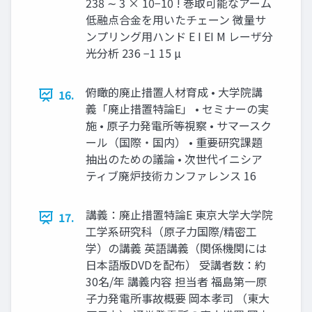
238 ∼ 3 × 10−10 ! 巻取可能なアーム
低融点合金を用いたチェーン 微量サ
ンプリング用ハンド E I EI M レーザ分
光分析 236 −1 15 µ
俯瞰的廃止措置人材育成 • 大学院講
16.
義「廃止措置特論E」 • セミナーの実
施 • 原子力発電所等視察 • サマースク
ール（国際・国内） • 重要研究課題
抽出のための議論 • 次世代イニシア
ティブ廃炉技術カンファレンス 16
講義：廃止措置特論E 東京大学大学院
17.
工学系研究科（原子力国際/精密工
学）の講義 英語講義（関係機関には
日本語版DVDを配布） 受講者数：約
30名/年 講義内容 担当者 福島第一原
子力発電所事故概要 岡本孝司 （東大