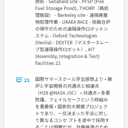
技術 - Sellaﬁeld site - PFSP (Pile
Fuel Storage Pond), THORP（再処
理施設） - Berkeley site - 遠隔廃棄
物処理作業 - UKAEA RACE - 核融合炉
の保守のための遠隔操作ロボットシ
ステム - Oxford Technologies
(Veolia) - DEXTER（マスタースレー
ブ型遠隔操作ロボット）, AIT
(Assembly, Integration & Test)
Facilities 22
国際サマースクール学生感想より • 廃
23.
炉と宇宙開発の共通点と相違点
（H28 @NASA JSC） • 共通点 • 多重
防護、フェイルセーフという枠組み
を重要視 • 国家的大規模プロジェク
トであり、一旦決まった手法に対し
て異なるコンセ プトを途中で採用す
ることは困難だが、計画推進のため