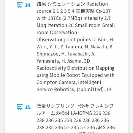
結果 シミュレーション Radiation
14.
source 6 1 2 3 5 4 実機実験 Cs-137
with 137Cs (2.7MBq) intensity 2.7
Mbq Iteration 20 Small room Small
room Observation
Observationpoint points D. Kim, H.
Woo, Y. Ji, Y. Tamura, N. Nakada, K.
Shimazoe, H. Takahashi, A.
Yamashita, H. Asama, 3D
Radioactivity Distribution Mapping
using Mobile Robot Equipped with
Compton Camera, Intelligent
Service Robotics, (submitted). 14
微量サンプリング→分析 フレキシブ
15.
ルアームの検討 LA-ICPMS 236 236
238 236 235 238 236 236 236 236
238 235 236 5+ 235 5+ 236 AMS 236