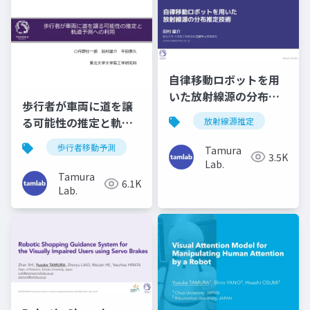
自律移動ロボットを用
いた放射線源の分布推
歩行者が車両に道を譲
定技術（電気学会 放射
る可能性の推定と軌道
放射線源推定
線を利用した微量分析
予測への利用（第28回
およびイメージング技
歩行者移動予測
Tamura
ロボティクスシンポジ
3.5K
術調査専門委員会）
Lab.
ア）
Tamura
6.1K
Lab.