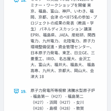
18.
ミナー・ワークショップを開催 東
京、福島、富山、神戸、いわき、福
岡、京都、会津 のべ875名の参加 - プ
ロジェクトの成果の発表（教員・学
生） パネルディスカッション 講演
EPRI、福島県、JAEA、産総研、関西
電力、九州電力、 北陸電力、原子力
環境整備促進・資金管理センター、
日本原子力発電、東芝、日立GE、三
菱重工、IRID、 名古屋大、金沢工
大、富山大、福井大、福島大、 福島
高専、九州大、京都大、岡山大、会
津大 18
原子力発電所等視察 沸騰水型原子炉
19.
- 福島第一（H27） - 福島第二
（H27） - 浜岡（H27） - 女川
（H28） - 島根（H28） - 敦賀