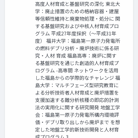
高度人材育成と基盤研究の深化 東北大
学：廃止措置のための格納容器・建屋
等信頼性維持と廃棄物処理・処分に 関
する基盤研究および中核人材育成プロ
グラム 平成27年度採択（〜平成31年
度） 福井大学：福島第一原子力発電所
の燃料デブリ分析・廃炉技術に係る研
究・人材 育成 福島高専：廃炉に関す
る基盤研究を通じた創造的人材育成プ
ログラム -高専間 ネットワークを活用
した福島からの学際的なチャレンジ 福
島大学：マルチフェーズ型研究教育に
よる分析技術者人材育成と廃炉措置を
支援加速する難分析核種の即応的計測
法の実用化に関する研究開発 地盤工学
会：福島第一原子力発電所構内環境評
価・デブリ取り出しから廃炉まで を想
定した地盤工学的新技術開発と人材育
成プログラム 3