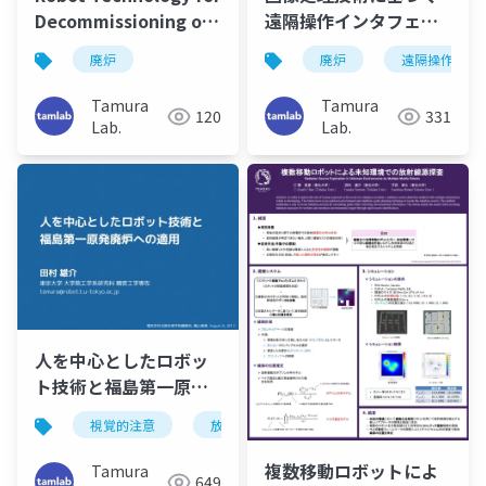
Decommissioning of
遠隔操作インタフェー
Fukushima Daiichi
ス
廃炉
廃炉
遠隔操作
Nuclear Power Plant
(IEEE-R10HTC 2015)
Tamura
Tamura
120
331
Lab.
Lab.
人を中心としたロボッ
ト技術と福島第一原発
廃炉への適用
視覚的注意
放射線源推定
遠隔操作
廃炉
複数移動ロボットによ
Tamura
649