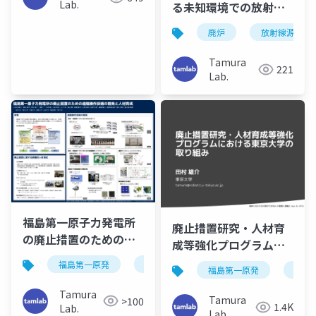
Lab.
る未知環境での放射線
源探査（SI2024）
廃炉
放射線源推定
Tamura
221
Lab.
福島第一原子力発電所
廃止措置研究・人材育
の廃止措置のための遠
成等強化プログラムに
隔操作技術の開発と人
おける東京大学の取り
福島第一原発
廃炉
福島第一原発
廃炉
材育成
組み（RSJ2018OF）
（Robomech2017）
Tamura
Tamura
>100
1.4K
Lab.
Lab.