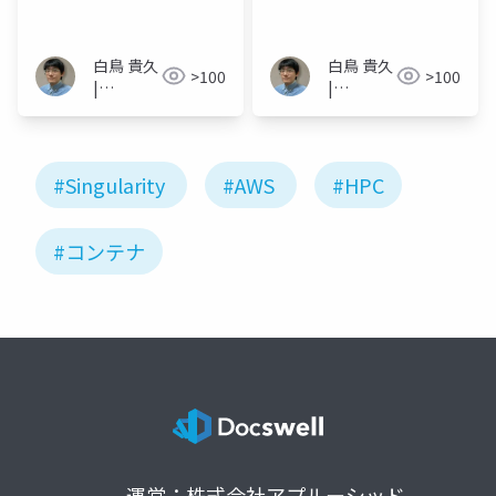
白鳥 貴久
白鳥 貴久
>100
>100
|
|
Takahisa
Takahisa
Shiratori
Shiratori
#Singularity
#AWS
#HPC
#コンテナ
運営：株式会社アプルーシッド