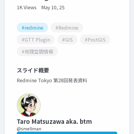
1K Views
May 10, 25
#redmine
#Redmine
#GTT Plugin
#GIS
#PostGIS
#地理空間情報
スライド概要
Redmine Tokyo 第28回発表資料
Taro Matsuzawa aka. btm
@smellman