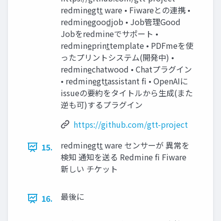
redmine̲gtt̲ ware • Fiwareとの連携 •
redmine̲good̲job • Job管理Good
Jobをredmineでサポート •
redmine̲print̲template • PDFmeを使
ったプリントシステム(開発中) •
redmine̲chatwood • Chatプラグイン
• redmine̲gtt̲assistant fi • OpenAIに
issueの要約をタイトルから生成(また
逆も可)するプラグイン
https://github.com/gtt-project
redmine̲gtt̲ ware センサーが 異常を
15.
検知 通知を送る Redmine fi Fiware
新しい チケット
最後に
16.