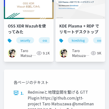
OSS XDR Wazuhを使
KDE Plasma + RDP で
ってみた
リモートデスクトップ
security
oss
koedolug
oss
Taro
Taro
9.1K
9K
Matsuzawa
Matsuzawa
aka. btm
aka. btm
各ページのテキスト
Redmineと地理空間を繋げる GTT
1.
Plugin https://github.com/gtt-
project Taro Matsuzawa @smellman