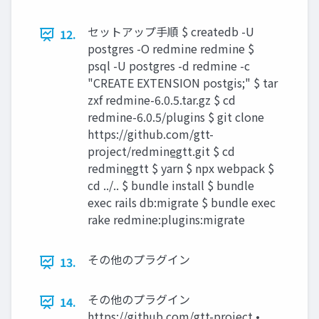
セットアップ手順 $ createdb -U
12.
postgres -O redmine redmine $
psql -U postgres -d redmine -c
"CREATE EXTENSION postgis;" $ tar
zxf redmine-6.0.5.tar.gz $ cd
redmine-6.0.5/plugins $ git clone
https://github.com/gtt-
project/redmine̲gtt.git $ cd
redmine̲gtt $ yarn $ npx webpack $
cd ../.. $ bundle install $ bundle
exec rails db:migrate $ bundle exec
rake redmine:plugins:migrate
その他のプラグイン
13.
その他のプラグイン
14.
https://github.com/gtt-project •