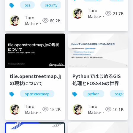
oss
security
Taro
21.7K
Matsuzawa
Taro
60.2K
aka.
Matsuzawa
btm
aka.
btm
tile.openstreetmap.jp
PythonではじめるGIS
の現状について
処理とFOSS4Gの世界
openstreetmap
python
osgeo
Taro
Taro
15.2K
10.1K
Matsuzawa
Matsuzawa
aka.
aka.
btm
btm