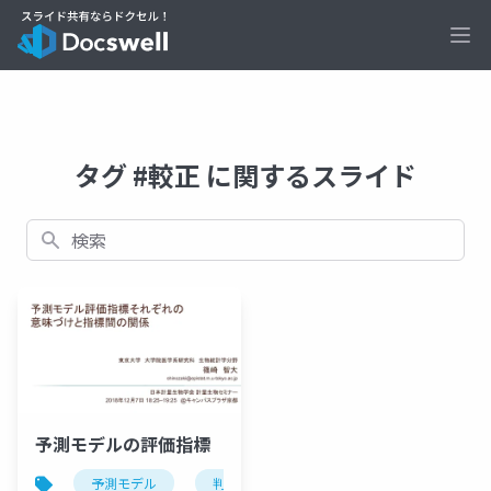
Ope
タグ #較正 に関するスライド
検索
予測モデルの評価指標
予測モデル
判別
較正
再分類
ネ