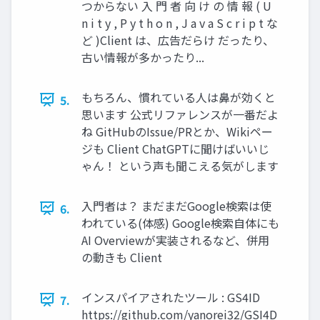
つからない 入 門 者 向 け の 情 報 ( U
n i t y , P y t h o n , J a v a S c r i p t な
ど )Client は、広告だらけ だったり、
古い情報が多かったり...
もちろん、慣れている人は鼻が効くと
5.
思います 公式リファレンスが一番だよ
ね GitHubのIssue/PRとか、Wikiペー
ジも Client ChatGPTに聞けばいいじ
ゃん！ という声も聞こえる気がします
入門者は？ まだまだGoogle検索は使
6.
われている(体感) Google検索自体にも
AI Overviewが実装されるなど、併用
の動きも Client
インスパイアされたツール : GS4ID
7.
https://github.com/yanorei32/GSI4D