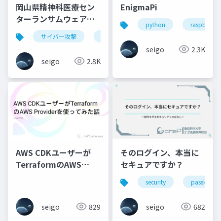
岡山県精神科医療セン
EnigmaPi
ターランサムウェア事
python
raspberry p
案に学ぶセキュリティ
サイバー攻撃
セキュリティ
seigo
2.3K
seigo
2.8K
そのログイン、本当に
AWS CDKユーザーが
セキュアですか？
TerraformのAWS
Providerを使ってみた
security
passkey
話
seigo
682
seigo
829