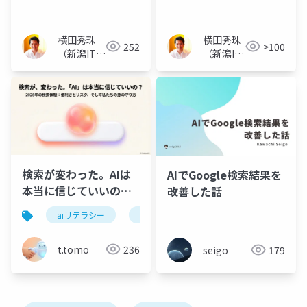
検索時間シェア3.3%
と｢フォーラム｣タブ
横田秀珠
横田秀珠
252
>100
（新潟ITコ
（新潟IT
ンサルタン
コンサル
ト）
タント）
検索が変わった。AIは
AIでGoogle検索結果を
本当に信じていいの？
改善した話
2026年の検索体験とリ
aiリテラシー
ai overview
ハルシネーション
スク
t.tomo
236
seigo
179