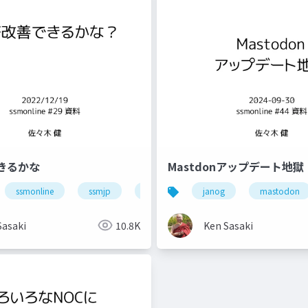
きるかな
Mastdonアップデート地獄
smonline
ssmonline
ネットワーク
ssmjp
業務改善
janog
mastodon
Sasaki
10.8K
Ken Sasaki