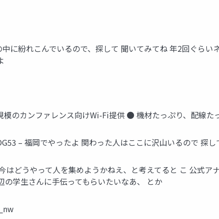
はこの中に紛れこんでいるので、探して 聞いてみてね 年2回ぐら
よ
00人規模のカンファレンス向けWi-Fi提供 ● 機材たっぷり、配
JANOG53 – 福岡でやったよ 関わった人はここに沢山いるので 探
 ● 今はどうやって人を集めようかねえ、と考えてると こ 公式アナ
辺の学生さんに手伝ってもらいたいなあ、 とか
2_nw