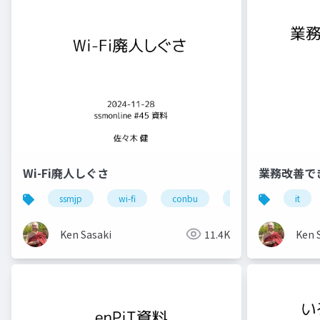
Wi-Fi廃人しぐさ
業務改善で
ssmjp
wi-fi
conbu
bakuchiku
it
s
Ken Sasaki
11.4K
Ken 