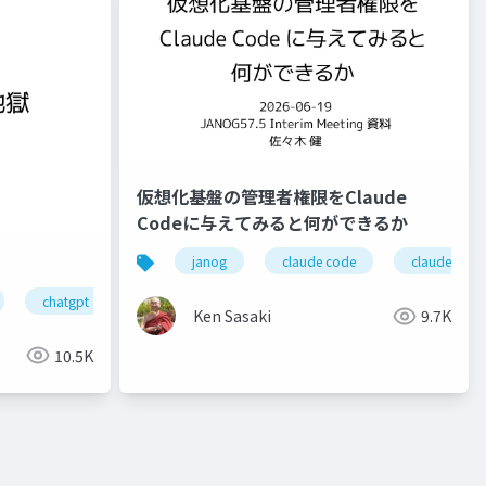
仮想化基盤の管理者権限をClaude
Codeに与えてみると何ができるか
janog
claude code
claude
chatgpt
janogdon
ror
ssmonline
ssmjp
Ken Sasaki
9.7K
10.5K