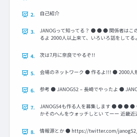
自己紹介
2.
JANOGって知ってる？ ● ● ● 関係者
3.
るよ 2000人以上来て、いろいろ話をしてる
次は7月に奈良でやるぞ!!
4.
会場のネットワーク ● 作るよ!!! ● 20
5.
参考 ● JANOG52 – 長崎でやったよ ● 
6.
JANOG54も作る人を募集します ● ● ●
7.
かそのへんをウォッチしとい てーー 近畿近
情報源とか ● https://twitter.com/janog5
8.