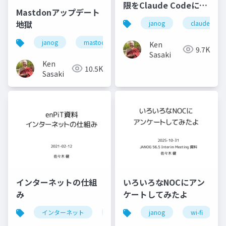
限をClaude Codeに与
Mastdonアップデート
えてみると何ができる
地獄
janog
claude code
か
janog
mastodon
chatgpt
janogdon
Ken
9.7K
Sasaki
Ken
10.5K
Sasaki
インターネットの仕組
いろいろなNOCにアン
み
ケートしてみたよ
インターネット
internet
janog
enpit
wi-fi