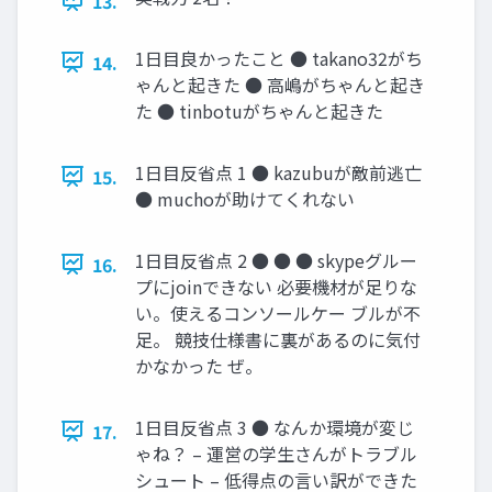
13.
1日目良かったこと ● takano32がち
14.
ゃんと起きた ● 高嶋がちゃんと起き
た ● tinbotuがちゃんと起きた
1日目反省点 1 ● kazubuが敵前逃亡
15.
● muchoが助けてくれない
1日目反省点 2 ● ● ● skypeグルー
16.
プにjoinできない 必要機材が足りな
い。使えるコンソールケー ブルが不
足。 競技仕様書に裏があるのに気付
かなかった ぜ。
1日目反省点 3 ● なんか環境が変じ
17.
ゃね？ – 運営の学生さんがトラブル
シュート – 低得点の言い訳ができた