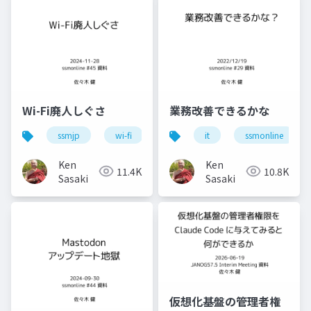
Wi-Fi廃人しぐさ
業務改善できるかな
ssmjp
wi-fi
conbu
it
bakuchiku
ssmonline
s
Ken
Ken
11.4K
10.8K
Sasaki
Sasaki
仮想化基盤の管理者権