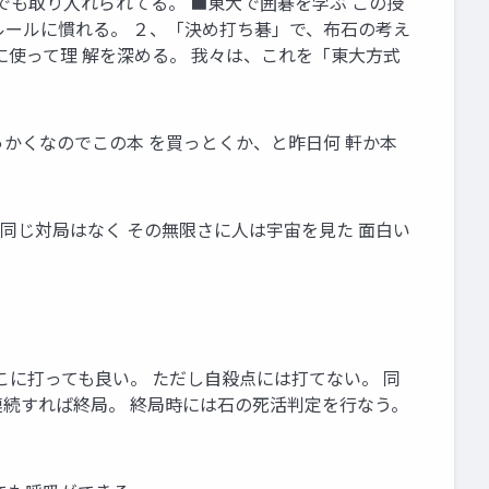
義でも取り入れられてる。 ■東大で囲碁を学ぶ この授
ルールに慣れる。 ２、「決め打ち碁」で、布石の考え
使って理 解を深める。 我々は、これを「東大方式
っかくなのでこの本 を買っとくか、と昨日何 軒か本
つと同じ対局はなく その無限さに人は宇宙を見た 面白い
。
はどこに打っても良い。 ただし自殺点には打てない。 同
連続すれば終局。 終局時には石の死活判定を行なう。