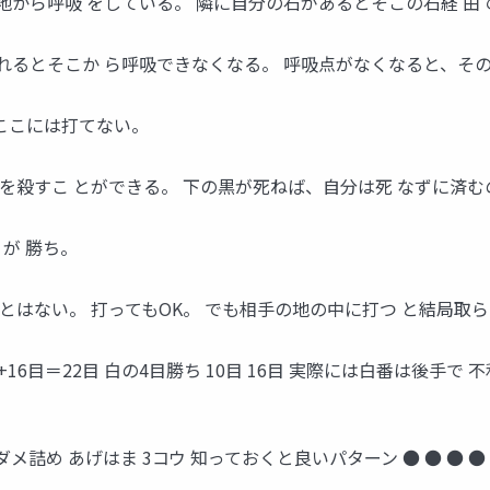
き地から呼吸 をしている。 隣に自分の石があるとそこの石経 
かれるとそこか ら呼吸できなくなる。 呼吸点がなくなると、そ
ここには打てない。
を殺すこ とができる。 下の黒が死ねば、自分は死 なずに済む
が 勝ち。
とはない。 打ってもOK。 でも相手の地の中に打つ と結局取ら
: 6目+16目＝22目 白の4目勝ち 10目 16目 実際には白番は後手
キ ダメ詰め あげはま 3コウ 知っておくと良いパターン ● ● ● 