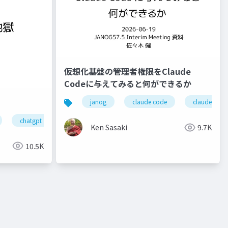
仮想化基盤の管理者権限をClaude
Codeに与えてみると何ができるか
janog
claude code
claude
chatgpt
janogdon
ror
ssmonline
ssmjp
Ken Sasaki
9.7K
10.5K