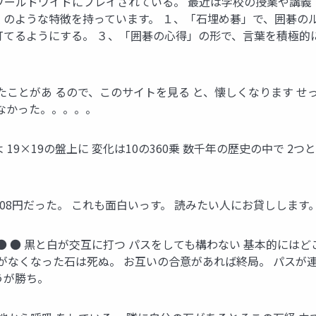
。 ワールドワイドにプレイされている。 最近は学校の授業や講
 のような特徴を持っています。 １、「石埋め碁」で、囲碁の
打てるようにする。 ３、「囲碁の心得」の形で、言葉を積極的に
）
たことがあ るので、このサイトを見る と、懐しくなります せ
てなかった。。。。。
19×19の盤上に 変化は10の360乗 数千年の歴史の中で 2
08円だった。 これも面白いっす。 読みたい人にお貸しします
● ● ● ● 黒と白が交互に打つ パスをしても構わない 基本的に
点がなくなった石は死ぬ。 お互いの合意があれば終局。 パスが
うが勝ち。