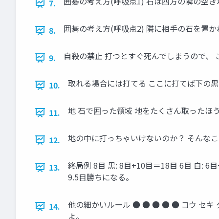
囲碁の考え方(呼吸点1) 石は四方の隣の空
7.
囲碁の考え方(呼吸点2) 隣に相手の石を置
8.
自殺の禁止 打つとすぐ死んでしまうので、 
9.
取れる場合には打てる ここに打てば下の黒
10.
地 石で囲った領域 地をたくさん取ったほう
11.
地の中に打っちゃいけないのか？ そんなこ
12.
終局例 8目 黒: 8目+10目＝18目 6目 白
13.
9.5目勝ちになる。
他の細かいルール ● ● ● ● ● コウ セ
14.
よ。