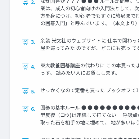
なぜ囲碁か？？？ ● ● ● ルールが簡単
2.
業は、成人の初心者向けの入門法として、次
方を身につけ、初心 者でもすぐに終局まで
の囲碁入門」と呼んでいま す。（本文より
余談 光文社のウェブサイトに 仕事で関わっ
3.
屋を巡ってみた のですが、どこにも売っ 
東大教養囲碁講座の代わりに この本買ったよ 
4.
っす。 読みたい人にお貸しします。
せっかくなので定番も買った ブックオフで1
5.
囲碁の基本ルール ● ● ● ● ● ● ● 
6.
型反復（コウ)は連続して打てない。 呼吸
取った石を相手の地に埋めて、 地が多いほ