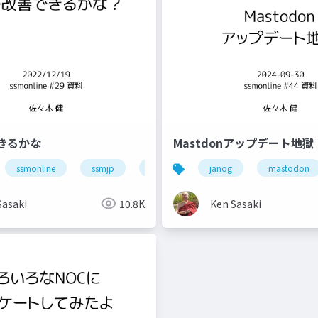
きるかな
Mastdonアップデート地獄
smonline
ssmonline
ネットワーク
ssmjp
業務改善
janog
mastodon
Sasaki
10.8K
Ken Sasaki