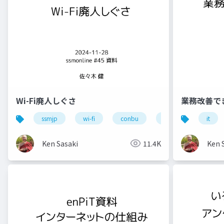
Wi-Fi廃人しぐさ
業務改善で
ssmjp
wi-fi
conbu
bakuchiku
it
s
Ken Sasaki
11.4K
Ken 