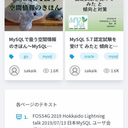
MySQLで扱う空間情報
MySQL 5.7 認定試験を
のきほん～MySQL
受けて みたと 傾向と対
Cafe #6
策～MyNA会2019年8月
gis
mysql
myna
oracle
technology cafe
mysql
sakaik
1.6K
sakaik
1.6K
各ページのテキスト
FOSS4G 2019 Hokkaido Lightning
1.
talk 2019/07/13 日本MySQL ユーザ会