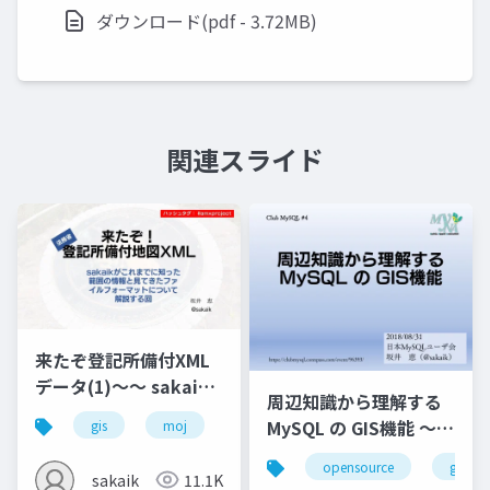
ダウンロード(pdf - 3.72MB)
関連スライド
来たぞ登記所備付XML
データ(1)～～ sakaik
周辺知識から理解する
がこれまでに知った範
MySQL の GIS機能 ～
gis
moj
map
xml
囲の情報と見てきたフ
ClubMySQL #4
ァイルフォーマットに
opensource
gis
sakaik
11.1K