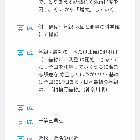
で、とりあえず頑張れる5km程度を
図り、そ こから「増大」していく
例：鶴見平基線 地図と測量の科学館
14.
にて撮影
基線 • 最初の一本だけ正確に測れば
15.
（＝基線）、測量 は開始できる • た
だし全国を測量していくうちに溜ま
る誤差を 修正したほうがいい • 基線
は全国に14個ある • 日本最初の基線
は、「相模野基線」(神奈川県)
16.
一等三角点
17.
浜松・浜名湖付近
18.