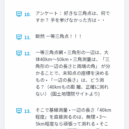
アンケート： 好きな三角点は、何で
10.
すか？ 手を挙げなかった方は・・
断然 一等三角点！！！
11.
一等三角点網 • 三角形の一辺は、大
12.
体40km～50km • 三角測量は、「三
角形の一辺の長さと両端の角」 が分
かることで、未知点の座標を決める
もの • 「一辺の長さ」は、どう測
る？（40kmもの距 離、正確に測れ
ない） (国土地理院サイトより)
そこで基線測量 • 一辺の長さ「40km
13.
程度」を直接測るのは、無理 • 3～
5km程度なら頑張って測れる • そこ