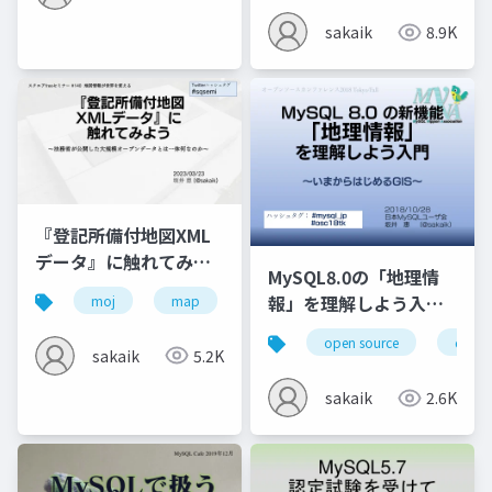
ついて解説する回
sakaik
8.9K
『登記所備付地図XML
データ』に触れてみよ
MySQL8.0の「地理情
う〜法務省が公開した
報」を理解しよう入門
moj
map
xml
gis
opensquare
大規模オープンデータ
～いまからはじめるGIS
とは一体何なのか〜
open source
datab
sakaik
5.2K
sakaik
2.6K